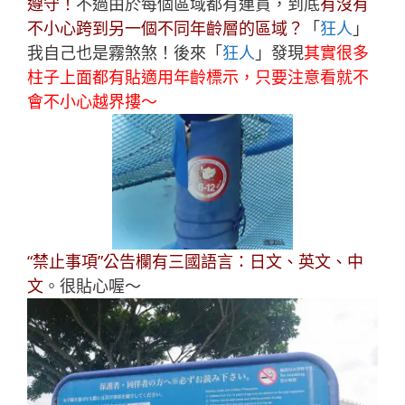
遵守！
不過由於每個區域都有連貫，到底
有沒有
不小心跨到另一個不同年齡層的區域？
「
狂人
」
我自己也是霧煞煞！後來「
狂人
」發現
其實很多
柱子上面都有貼適用年齡標示，只要注意看就不
會不小心越界摟～
“禁止事項”公告欄有三國語言：日文、英文、中
文
。很貼心喔～