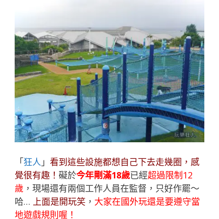
「
狂人
」
看到這些設施都想自己下去走幾圈，感
覺很有趣！
礙於
今年剛滿
18歲
已經
超過限制12
歲
，現場還有兩個工作人員在監督，只好作罷～
哈…
上面是開玩笑
，
大家在國外玩還是要遵守當
地遊戲規則喔！