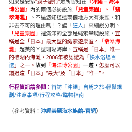
如果是安排
“親子旅行”
眾所皆知在
『沖繩 – 海洋
博公園』
內
的兩個必訪設施
「兒童樂園」、「翡
翠海灘」
。不過您知道這兩個地方大有來頭，和
非去不可的理由嗎！？讓「
狂人
」來細說分明。
「兒童樂園」
裡滿滿的全部是繩索攀爬設施，
宣
稱是全「日本」最大型的繩索遊樂區。
「翡翠海
灘」
超美的Ｙ型珊瑚海岸，
宣稱是「日本」唯一
的礁湖內海灘，2006年被認證為「
快水浴場百
選
」之一。
故到
『海洋博公園』
一遊，
怎麼可以
錯過這「日本」“最大”及「日本」“唯一”。
行程資訊請參閱：
首訪『沖繩』自駕之旅-輕鬆規
劃/注意事項/行程攻略/購物指南
（參考資料：
沖繩美麗海水族館-官網
）