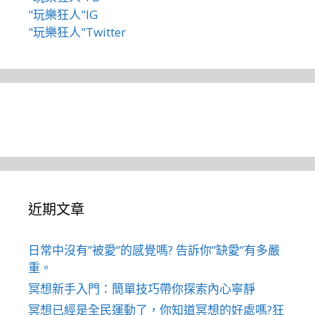
"玩樂狂人"IG
"玩樂狂人"Twitter
近期文章
日常中沒有”被愛”的感覺嗎? 告訴你”缺愛”有多嚴
重。
冥想新手入門：簡單技巧帶你探索內心寧靜
冥想已經是全民運動了，你知道冥想的好處嗎?狂