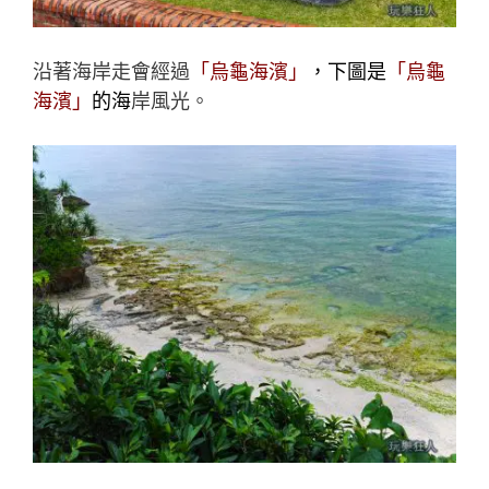
沿著海岸走會經過
「烏龜海濱」
，下圖是
「烏龜
海濱」
的
海
岸風光。