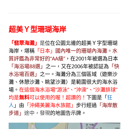
超美Ｙ型珊瑚海岸
「翡翠海灘」
是
位在公園北邊的超美Ｙ字型珊瑚
海岸，堪稱
「日本」
國內唯一的珊瑚內海灘。水
質評鑑為非常好的“
AA級”
，在2001年被選為日本
「海浴場88選」
之一，又在2006年被認証為
「快
水浴場百選」
之一。海灘分為三個區域（遊樂沙
灘、休憩沙灘、眺望沙灘）是範圍很大的海水浴
場。
在這個海水浴場“游泳”、“沖澡”、“沙灘排球”
均是
無料
可以使用的喔！超讚的！
下圖是「
狂
人
」由
「沖繩美麗海水族館」
步行經過
「海岸散
步道」
途中，發現
的地圖告示牌。