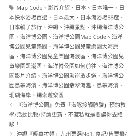
類
標
Map Code
、
影片介紹
、
日本
、
日本唯一
、
日
籤
本快水浴場百選
、
日本最大
、
日本海浴場88選
、
日本親子旅行
、
沖繩
、
沖繩景點
、
沖繩海洋博公
園
、
海洋博公園
、
海洋博公園Map Code
、
海洋
博公園兒童樂園
、
海洋博公園兒童樂園大海原
區
、
海洋博公園兒童樂園海浪區
、
海洋博公園兒
童樂園黑潮區
、
海洋博公園如何前往
、
海洋博公
園影片介紹
、
海洋博公園海岸散步道
、
海洋博公
園烏龜海濱
、
海洋博公園翡翠海灘
、
烏龜海濱
、
珊瑚海岸
、
繩索遊樂區
『海洋博公園』免費「海豚接觸體驗」預約教
學/活動比較/持續更新，不藏私就是要讓你去體
驗！
沖繩『暖暮拉麵』九州票選No1. 食記/售票機/