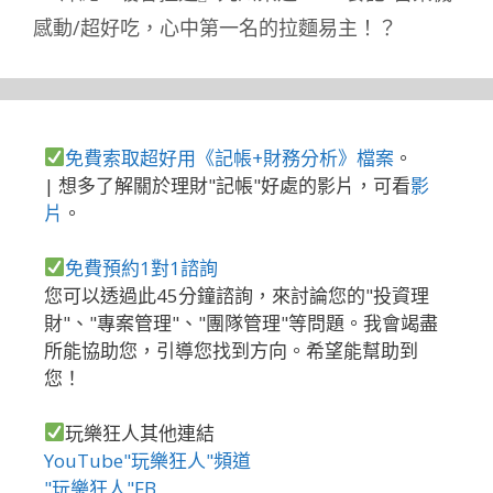
感動/超好吃，心中第一名的拉麵易主！？
免費索取超好用《記帳+財務分析》檔案
。
| 想多了解關於理財"記帳"好處的影片，可看
影
片
。
免費預約1對1諮詢
您可以透過此45分鐘諮詢，來討論您的"投資理
財"、"專案管理"、"團隊管理"等問題。我會竭盡
所能協助您，引導您找到方向。希望能幫助到
您！
玩樂狂人其他連結
YouTube"玩樂狂人"頻道
"玩樂狂人"FB