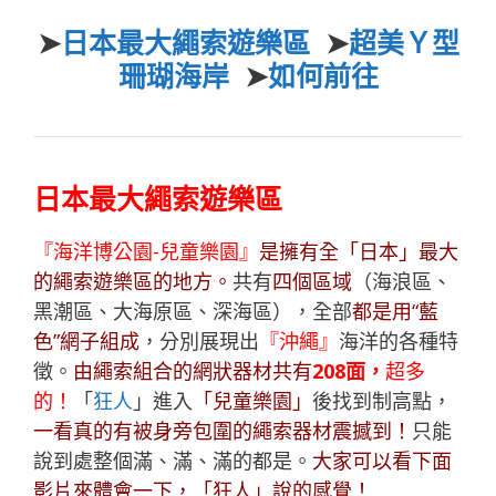
➤
日本最大繩索遊樂區
➤
超美Ｙ型
珊瑚海岸
➤
如何前往
日本最大繩索遊樂區
『海洋博公園-兒童樂園』
是擁有全「日本」最大
的繩索遊樂區的地方。
共有
四個區域
（海浪區、
黑潮區、大海原區、深海區），全部
都是用“藍
色”網子組成
，分別展現出
『沖繩』
海洋的各種特
徵。
由繩索組合的網狀器材共有
208面，
超多
的！
「
狂人
」進入
「兒童樂園」
後找到制高點，
一看真的有被身旁包圍的繩索器材震撼到！
只能
說到處整個滿、滿、滿的都是。
大家可以看下面
影片來體會一下，「
狂人
」說的感覺！