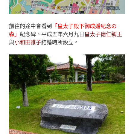
前往的途中會看到
「皇太子殿下御成婚纪念の
森」
紀念碑。平成五年六月九日
皇太子徳仁親王
與
小和田雅子
結婚時所設立。