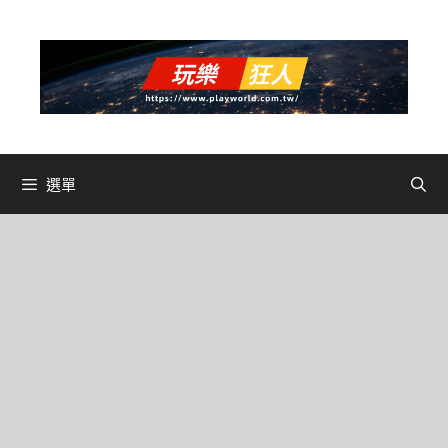
跳
至
主
要
內
容
選單