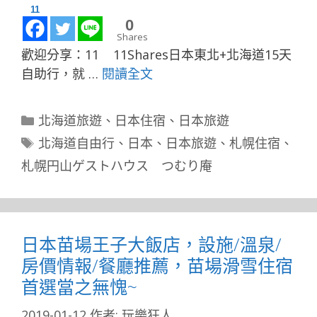
11
0
Shares
歡迎分享：11 11Shares日本東北+北海道15天
自助行，就 …
閱讀全文
分
北海道旅遊
、
日本住宿
、
日本旅遊
類
標
北海道自由行
、
日本
、
日本旅遊
、
札幌住宿
、
籤
札幌円山ゲストハウス つむり庵
日本苗場王子大飯店，設施/溫泉/
房價情報/餐廳推薦，苗場滑雪住宿
首選當之無愧~
2019-01-12
作者:
玩樂狂人