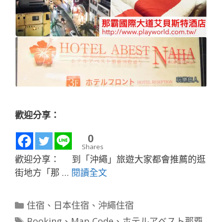
歡迎分享：
0
Shares
歡迎分享： 到「沖繩」旅遊大家都會推薦的逛
街地方「那 …
閱讀全文
分
住宿
、
日本住宿
、
沖繩住宿
類
標
Booking
、
Map Code
、
ホテルアベスト那覇