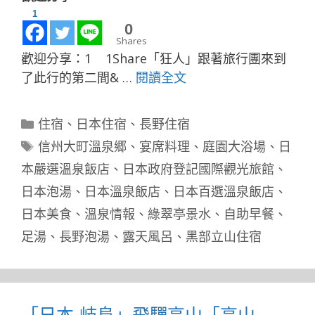
1
0
Shares
歡迎分享：1 1Share「狂人」跟著旅行團來到
了此行的第二間& …
閱讀全文
分
住宿
、
日本住宿
、
長野住宿
類
標
信州大町溫泉郷
、
宴席料理
、
庭園大浴場
、
日
籤
本嚴選溫泉飯店
、
日本政府登記國際觀光旅館
、
日本泡湯
、
日本溫泉飯店
、
日本百選溫泉飯店
、
日本美食
、
溫泉情報
、
綠翠亭景水
、
自助早餐
、
足湯
、
長野泡湯
、
露天風呂
、
黑部立山住宿
「日本-岐阜」飛驒高山「高山