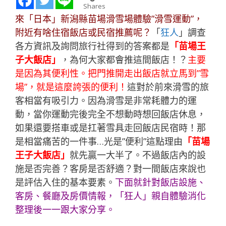
Shares
來「日本」新潟縣苗場滑雪場體驗”滑雪運動”，
附近有啥住宿飯店或民宿推薦呢？
「
狂人
」調查
各方資訊及詢問旅行社得到的答案都是
「苗場王
子大飯店」
，為何大家都會推這間飯店！？
主要
是因為其便利性。把門推開走出飯店就立馬到”雪
場”，就是這麼誇張的便利！
這對於前來滑雪的旅
客相當有吸引力。因為滑雪是非常耗體力的運
動，當你運動完後完全不想動時想回飯店休息，
如果還要搭車或是扛著雪具走回飯店民宿時！那
是相當痛苦的一件事…光是”便利”這點理由
「苗場
王子大飯店」
就先贏一大半了。不過飯店內的設
施是否完善？客房是否舒適？對一間飯店來說也
是評估入住的基本要素。
下面就針對飯店設施、
客房、餐廳及房價情報，「
狂人
」親自體驗消化
整理後一一跟大家分享。