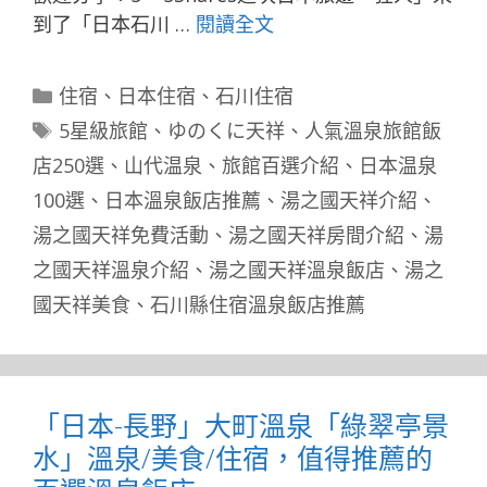
到了「日本石川 …
閱讀全文
分
住宿
、
日本住宿
、
石川住宿
類
標
5星級旅館
、
ゆのくに天祥
、
人氣溫泉旅館飯
籤
店250選
、
山代温泉
、
旅館百選介紹
、
日本温泉
100選
、
日本溫泉飯店推薦
、
湯之國天祥介紹
、
湯之國天祥免費活動
、
湯之國天祥房間介紹
、
湯
之國天祥溫泉介紹
、
湯之國天祥溫泉飯店
、
湯之
國天祥美食
、
石川縣住宿溫泉飯店推薦
「日本-長野」大町溫泉「綠翠亭景
水」溫泉/美食/住宿，值得推薦的