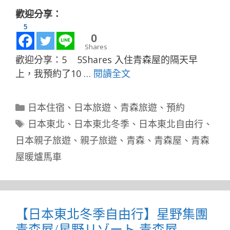
歡迎分享：
5
0
Shares
歡迎分享：5 5Shares 入住青森屋的隔天早
上，我預約了10 …
閱讀全文
分
日本住宿
、
日本旅遊
、
青森旅遊
、
預約
類
標
日本東北
、
日本東北冬季
、
日本東北自由行
、
籤
日本親子旅遊
、
親子旅遊
、
青森
、
青森屋
、
青森
屋暖爐馬車
【日本東北冬季自由行】星野集團
青森屋/星野リゾート 青森屋