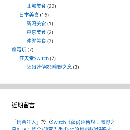
北部美食
(22)
日本美食
(16)
新瀉美食
(1)
東京美食
(2)
沖繩美食
(7)
瘋電玩
(7)
任天堂Switch
(7)
薩爾達傳說:曠野之息
(3)
近期留言
「
玩樂狂人
」於〈
Switch《薩爾達傳說：曠野之
息》DLC 簡介/便宜入手/啟動流程/問題解答/心