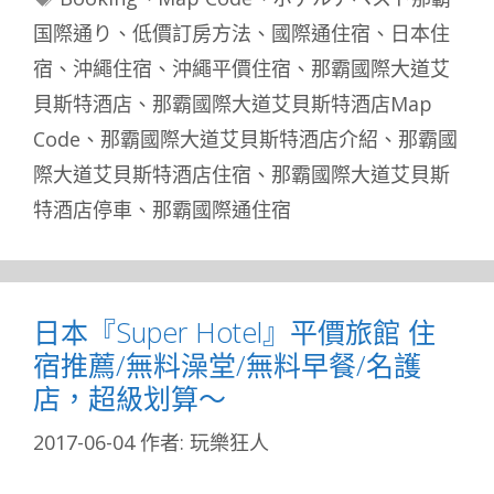
籤
国際通り
、
低價訂房方法
、
國際通住宿
、
日本住
宿
、
沖繩住宿
、
沖繩平價住宿
、
那霸國際大道艾
貝斯特酒店
、
那霸國際大道艾貝斯特酒店Map
Code
、
那霸國際大道艾貝斯特酒店介紹
、
那霸國
際大道艾貝斯特酒店住宿
、
那霸國際大道艾貝斯
特酒店停車
、
那霸國際通住宿
日本『Super Hotel』平價旅館 住
宿推薦/無料澡堂/無料早餐/名護
店，超級划算～
2017-06-04
作者:
玩樂狂人