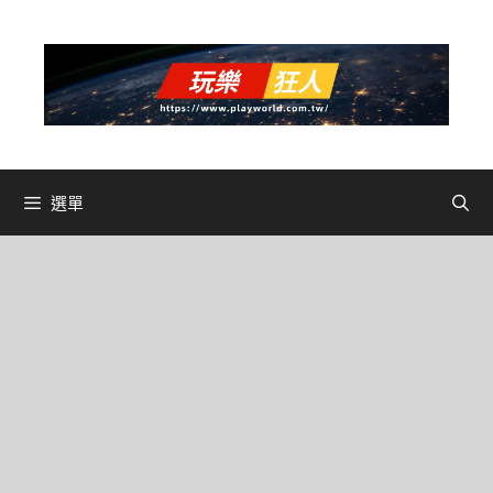
跳
至
主
要
內
容
選單