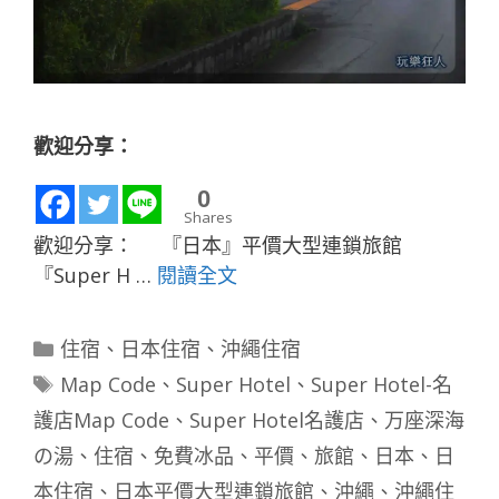
歡迎分享：
0
Shares
歡迎分享： 『日本』平價大型連鎖旅館
『Super H …
閱讀全文
分
住宿
、
日本住宿
、
沖繩住宿
類
標
Map Code
、
Super Hotel
、
Super Hotel-名
籤
護店Map Code
、
Super Hotel名護店
、
万座深海
の湯
、
住宿
、
免費冰品
、
平價
、
旅館
、
日本
、
日
本住宿
、
日本平價大型連鎖旅館
、
沖繩
、
沖繩住