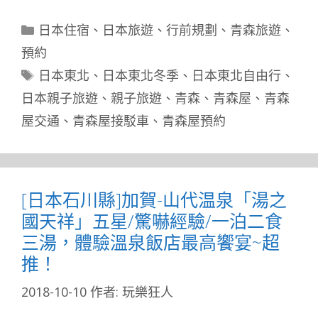
分
日本住宿
、
日本旅遊
、
行前規劃
、
青森旅遊
、
類
預約
標
日本東北
、
日本東北冬季
、
日本東北自由行
、
籤
日本親子旅遊
、
親子旅遊
、
青森
、
青森屋
、
青森
屋交通
、
青森屋接駁車
、
青森屋預約
[日本石川縣]加賀-山代温泉「湯之
國天祥」五星/驚嚇經驗/一泊二食
三湯，體驗溫泉飯店最高饗宴~超
推！
2018-10-10
作者:
玩樂狂人