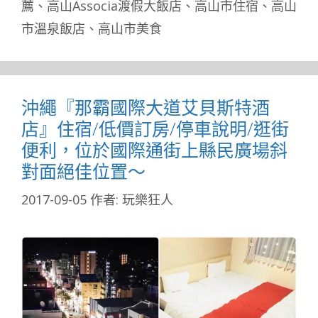
薦
、
高山Associa渡假大飯店
、
高山市住宿
、
高山
市溫泉飯店
、
高山市美食
沖繩『那霸國際大道艾貝斯特酒
店』住宿/低價訂房/停車說明/逛街
便利，位於國際通街上縣民廣場斜
對面絕佳位置～
2017-09-05
作者:
玩樂狂人