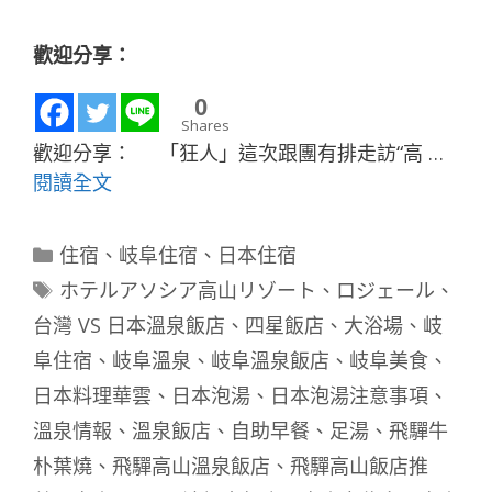
歡迎分享：
0
Shares
歡迎分享： 「狂人」這次跟團有排走訪“高 …
閱讀全文
分
住宿
、
岐阜住宿
、
日本住宿
類
標
ホテルアソシア高山リゾート
、
ロジェール
、
籤
台灣 VS 日本溫泉飯店
、
四星飯店
、
大浴場
、
岐
阜住宿
、
岐阜溫泉
、
岐阜溫泉飯店
、
岐阜美食
、
日本料理華雲
、
日本泡湯
、
日本泡湯注意事項
、
溫泉情報
、
溫泉飯店
、
自助早餐
、
足湯
、
飛驒牛
朴葉燒
、
飛驒高山溫泉飯店
、
飛驒高山飯店推