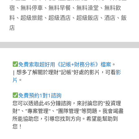
宿
、
無料停車
、
無料早餐
、
無料澡堂
、
無料飲
料
、
超級旅館
、
超級酒店
、
超級飯店
、
酒店
、
飯
店
免費索取超好用《記帳+財務分析》檔案
。
| 想多了解關於理財"記帳"好處的影片，可看
影
片
。
免費預約1對1諮詢
您可以透過此45分鐘諮詢，來討論您的"投資理
財"、"專案管理"、"團隊管理"等問題。我會竭盡
所能協助您，引導您找到方向。希望能幫助到
您！