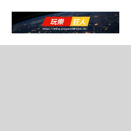
跳
至
主
要
內
容