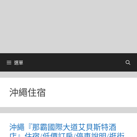
選單
沖繩住宿
沖繩『那霸國際大道艾貝斯特酒
店』住宿/低價訂房/停車說明/逛街