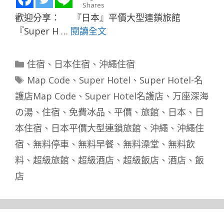
Shares
歡迎分享： 『日本』平價大型連鎖旅館
『Super H …
閱讀全文
分
住宿
、
日本住宿
、
沖繩住宿
類
標
Map Code
、
Super Hotel
、
Super Hotel-名
籤
護店Map Code
、
Super Hotel名護店
、
万座深海
の湯
、
住宿
、
免費冰品
、
平價
、
旅館
、
日本
、
日
本住宿
、
日本平價大型連鎖旅館
、
沖繩
、
沖繩住
宿
、
無料停車
、
無料早餐
、
無料澡堂
、
無料飲
料
、
超級旅館
、
超級酒店
、
超級飯店
、
酒店
、
飯
店