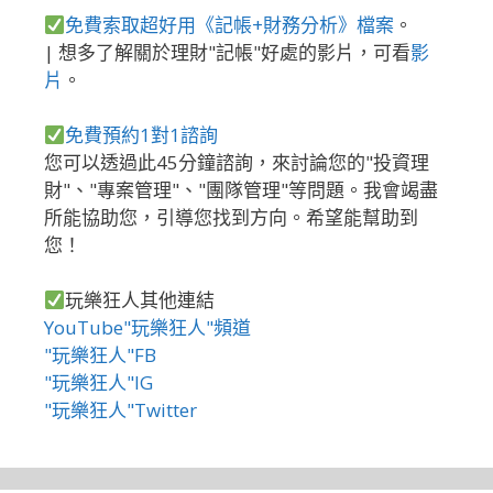
免費索取超好用《記帳+財務分析》檔案
。
| 想多了解關於理財"記帳"好處的影片，可看
影
片
。
免費預約1對1諮詢
您可以透過此45分鐘諮詢，來討論您的"投資理
財"、"專案管理"、"團隊管理"等問題。我會竭盡
所能協助您，引導您找到方向。希望能幫助到
您！
玩樂狂人其他連結
YouTube"玩樂狂人"頻道
"玩樂狂人"FB
"玩樂狂人"IG
"玩樂狂人"Twitter