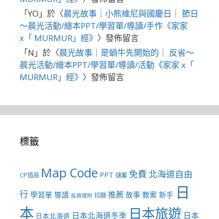
「
YO
」於〈
晨光故事｜小熊維尼與國慶日｜ 節日
～晨光活動/繪本PPT/學習單/導讀/手作《家家
x「 MURMUR」經》
〉發佈留言
「
N
」於〈
晨光故事｜是蝸牛先開始的｜ 反省～
晨光活動/繪本PPT/學習單/導讀/活動《家家 x「
MURMUR」經》
〉發佈留言
標籤
Map Code
免費
北海道自由
PPT
CP值高
儲蓄
日
行
推薦
學習單
導讀
故事
教案
新手
拉麵
投資理財
本
日本旅遊
日本北海道冬季
日本
日本北海道