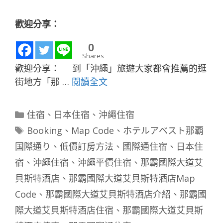
歡迎分享：
0
Shares
歡迎分享： 到「沖繩」旅遊大家都會推薦的逛
街地方「那 …
閱讀全文
分
住宿
、
日本住宿
、
沖繩住宿
類
標
Booking
、
Map Code
、
ホテルアベスト那覇
籤
国際通り
、
低價訂房方法
、
國際通住宿
、
日本住
宿
、
沖繩住宿
、
沖繩平價住宿
、
那霸國際大道艾
貝斯特酒店
、
那霸國際大道艾貝斯特酒店Map
Code
、
那霸國際大道艾貝斯特酒店介紹
、
那霸國
際大道艾貝斯特酒店住宿
、
那霸國際大道艾貝斯