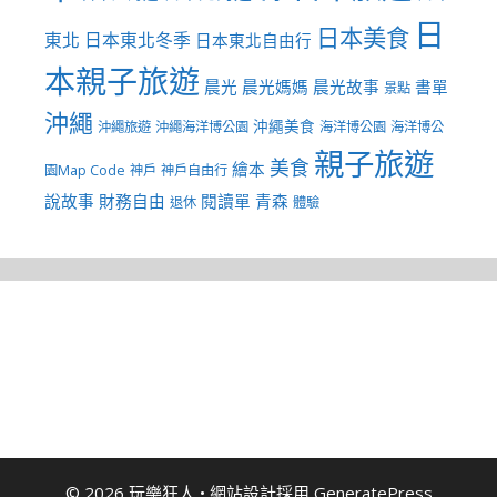
日
日本美食
東北
日本東北冬季
日本東北自由行
本親子旅遊
晨光
晨光媽媽
晨光故事
書單
景點
沖繩
沖繩美食
沖繩旅遊
沖繩海洋博公園
海洋博公園
海洋博公
親子旅遊
美食
繪本
園Map Code
神戶
神戶自由行
說故事
財務自由
閱讀單
青森
退休
體驗
© 2026 玩樂狂人
• 網站設計採用
GeneratePress