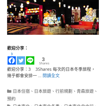
歡迎分享：
3
3
Shares
歡迎分享：3 3Shares 每次的日本冬季旅程，
幾乎都會安排一 …
閱讀全文
分
日本住宿
、
日本旅遊
、
行前規劃
、
青森旅遊
、
類
預約
標