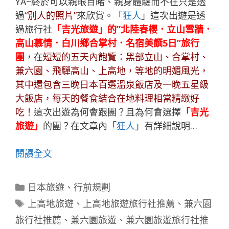
YA~終於可以親眼目睹、親身體驗而不在只是透
過
“別人的照片”
來欣賞。「
狂人
」這次出遊是透
過旅行社
「吉光旅遊」的”北陸春櫻．立山雪牆．
高山慕情．白川鄉合掌村．名宿美饌5日”旅行
團
，在
短短的五天內飽覽：黑部立山、合掌村、
兼六園、飛驒高山、上高地，等地的明媚風光，
其中還包含三晚日本百選溫泉飯店及一晚五星級
大飯店，每天的餐食結合在地料理相當精緻好
吃！
這次出遊為何會跟團？且為何會選擇
「吉光
旅遊」
的團？在文章內「
狂人
」有詳細說明…
閱讀全文
分
日本旅遊
、
行前規劃
類
標
上高地旅遊
、
上高地旅遊旅行社推薦
、
兼六園
籤
旅行社推薦
、
兼六園旅遊
、
兼六園旅遊旅行社推