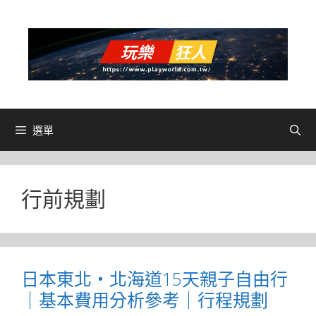
跳
至
主
要
內
容
選單
行前規劃
日本東北・北海道15天親子自由行
｜基本費用分析參考｜行程規劃