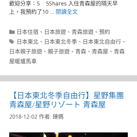
歡迎分享：5 5Shares 入住青森屋的隔天早
上，我預約了10 …
閱讀全文
分
日本住宿
、
日本旅遊
、
青森旅遊
、
預約
類
標
日本東北
、
日本東北冬季
、
日本東北自由行
、
籤
日本親子旅遊
、
親子旅遊
、
青森
、
青森屋
、
青森
屋暖爐馬車
【日本東北冬季自由行】星野集團
青森屋/星野リゾート 青森屋
2018-12-02
作者:
臻媽