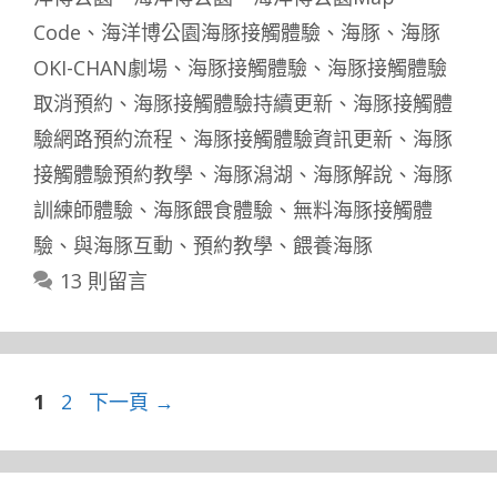
Code
、
海洋博公園海豚接觸體驗
、
海豚
、
海豚
OKI-CHAN劇場
、
海豚接觸體驗
、
海豚接觸體驗
取消預約
、
海豚接觸體驗持續更新
、
海豚接觸體
驗網路預約流程
、
海豚接觸體驗資訊更新
、
海豚
接觸體驗預約教學
、
海豚潟湖
、
海豚解說
、
海豚
訓練師體驗
、
海豚餵食體驗
、
無料海豚接觸體
驗
、
與海豚互動
、
預約教學
、
餵養海豚
13 則留言
頁
頁
1
2
下一頁
→
面
面