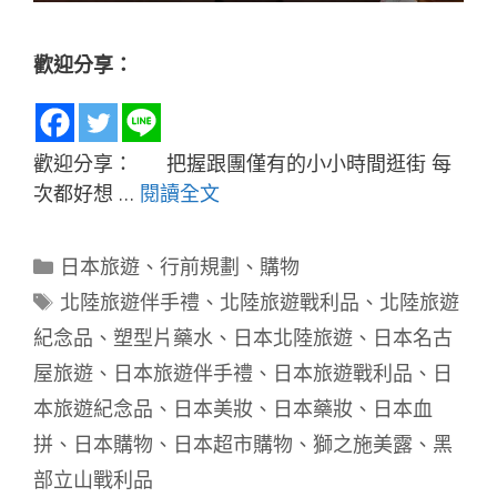
歡迎分享：
歡迎分享： 把握跟團僅有的小小時間逛街 每
次都好想 …
閱讀全文
分
日本旅遊
、
行前規劃
、
購物
類
標
北陸旅遊伴手禮
、
北陸旅遊戰利品
、
北陸旅遊
籤
紀念品
、
塑型片藥水
、
日本北陸旅遊
、
日本名古
屋旅遊
、
日本旅遊伴手禮
、
日本旅遊戰利品
、
日
本旅遊紀念品
、
日本美妝
、
日本藥妝
、
日本血
拼
、
日本購物
、
日本超市購物
、
獅之施美露
、
黑
部立山戰利品