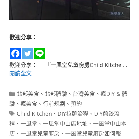
歡迎分享：
歡迎分享： 『一風堂兒童廚房Child Kitche …
閱讀全文
分
北部美食
、
北部體驗
、
台灣美食
、
瘋DIY & 體
類
驗
、
瘋美食
、
行前規劃
、
預約
標
Child Kitchen
、
DIY拉麵流程
、
DIY煎餃流
籤
程
、
一風堂
、
一風堂中山店地址
、
一風堂中山本
店
、
一風堂兒童廚房
、
一風堂兒童廚房如何報