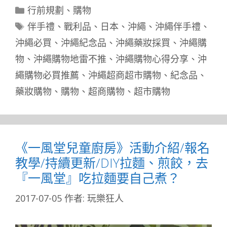
分
行前規劃
、
購物
類
標
伴手禮
、
戰利品
、
日本
、
沖繩
、
沖繩伴手禮
、
籤
沖繩必買
、
沖繩紀念品
、
沖繩藥妝採買
、
沖繩購
物
、
沖繩購物地雷不推
、
沖繩購物心得分享
、
沖
繩購物必買推薦
、
沖繩超商超市購物
、
紀念品
、
藥妝購物
、
購物
、
超商購物
、
超市購物
《一風堂兒童廚房》活動介紹/報名
教學/持續更新/DIY拉麵、煎餃，去
『一風堂』吃拉麵要自己煮？
2017-07-05
作者:
玩樂狂人