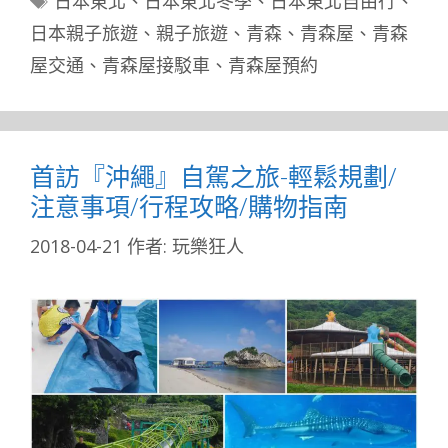
日本東北
、
日本東北冬季
、
日本東北自由行
、
籤
日本親子旅遊
、
親子旅遊
、
青森
、
青森屋
、
青森
屋交通
、
青森屋接駁車
、
青森屋預約
首訪『沖繩』自駕之旅-輕鬆規劃/
注意事項/行程攻略/購物指南
2018-04-21
作者:
玩樂狂人