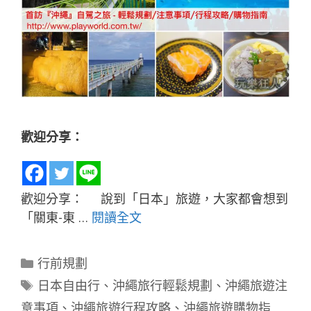
歡迎分享：
歡迎分享： 說到「日本」旅遊，大家都會想到
「關東-東 …
閱讀全文
分
行前規劃
類
標
日本自由行
、
沖繩旅行輕鬆規劃
、
沖繩旅遊注
籤
意事項
、
沖繩旅遊行程攻略
、
沖繩旅遊購物指