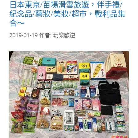
日本東京/苗場滑雪旅遊，伴手禮/
紀念品/藥妝/美妝/超市，戰利品集
合～
2019-01-19
作者:
玩樂歐逆