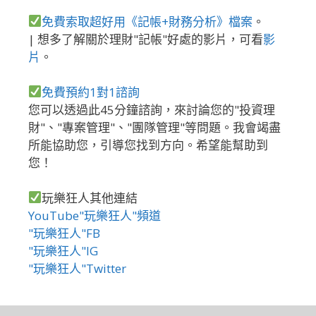
免費索取超好用《記帳+財務分析》檔案
。
| 想多了解關於理財"記帳"好處的影片，可看
影
片
。
免費預約1對1諮詢
您可以透過此45分鐘諮詢，來討論您的"投資理
財"、"專案管理"、"團隊管理"等問題。我會竭盡
所能協助您，引導您找到方向。希望能幫助到
您！
玩樂狂人其他連結
YouTube"玩樂狂人"頻道
"玩樂狂人"FB
"玩樂狂人"IG
"玩樂狂人"Twitter