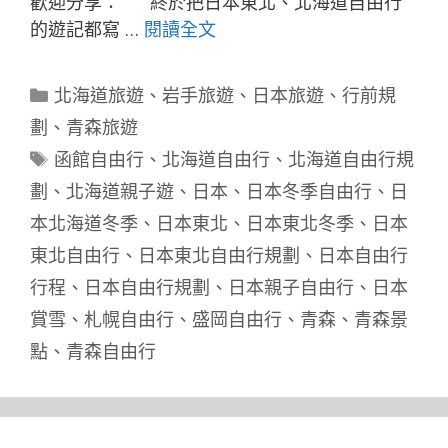
歡迎分享： 終於把日本東北、北海道自由行
的遊記都寫 …
閱讀全文
分
北海道旅遊
、
岩手旅遊
、
日本旅遊
、
行前規
類
劃
、
青森旅遊
標
函館自由行
、
北海道自由行
、
北海道自由行規
籤
劃
、
北海道親子遊
、
日本
、
日本冬季自由行
、
日
本北海道冬季
、
日本東北
、
日本東北冬季
、
日本
東北自由行
、
日本東北自由行規劃
、
日本自由行
行程
、
日本自由行規劃
、
日本親子自由行
、
日本
賞雪
、
札幌自由行
、
盛岡自由行
、
青森
、
青森景
點
、
青森自由行