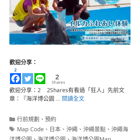
歡迎分享：
2
2
Shares
歡迎分享：2 2Shares有看過「狂人」先前文
章：『海洋博公園 …
閱讀全文
分
行前規劃
、
預約
類
標
Map Code
、
日本
、
沖繩
、
沖繩景點
、
沖繩海
籤
洋博公園
、
海洋博公園
、
海洋博公園Map