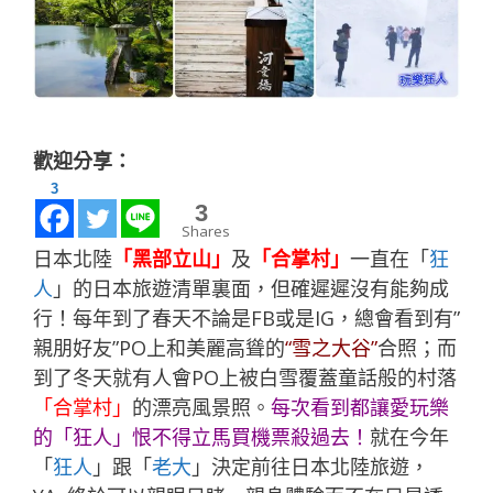
歡迎分享：
3
3
Shares
日本北陸
「黑部立山」
及
「合掌村」
一直在「
狂
人
」的日本旅遊清單裏面，但確遲遲沒有能夠成
行！每年到了春天不論是FB或是IG，總會看到有”
親朋好友”PO上和美麗高聳的
“雪之大谷”
合照；而
到了冬天就有人會PO上被白雪覆蓋童話般的村落
「合掌村」
的漂亮風景照。
每次看到都讓愛玩樂
的「
狂人
」恨不得立馬買機票殺過去！
就在今年
「
狂人
」跟「
老大
」決定前往日本北陸旅遊，