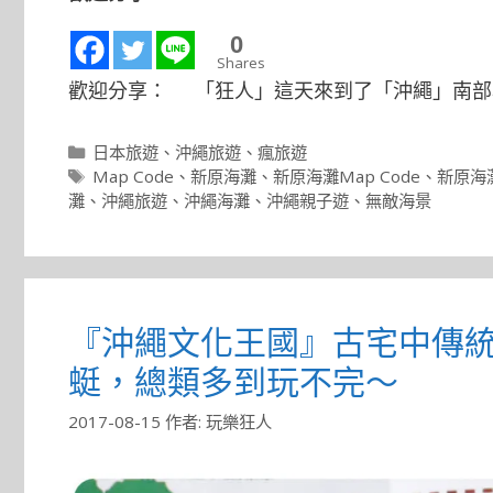
0
Shares
歡迎分享： 「狂人」這天來到了「沖繩」南部
分
日本旅遊
、
沖繩旅遊
、
瘋旅遊
類
標
Map Code
、
新原海灘
、
新原海灘Map Code
、
新原海
籤
灘
、
沖繩旅遊
、
沖繩海灘
、
沖繩親子遊
、
無敵海景
『沖繩文化王國』古宅中傳統工
蜓，總類多到玩不完～
2017-08-15
作者:
玩樂狂人