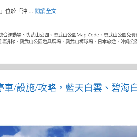
』位於「沖 …
閱讀全文
総合運動場
、
奧武山公園
、
奧武山公園Map Code
、
奧武山公園免費
園溜滑梯
、
奧武山公園遊具廣場
、
奧武山棒球場
、
日本旅遊
、
沖繩公
停車/設施/攻略，藍天白雲、碧海