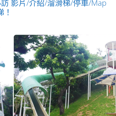
影片/介紹/溜滑梯/停車/Map
梯！