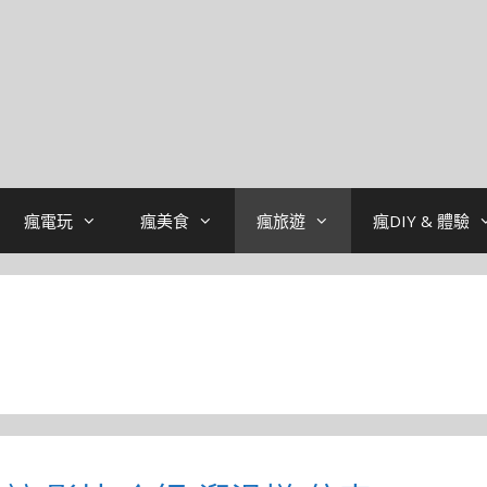
瘋電玩
瘋美食
瘋旅遊
瘋DIY & 體驗