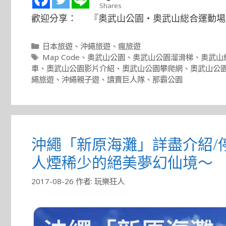
Shares
歡迎分享： 『奥武山公園・奥武山総合運動場
分
日本旅遊
、
沖繩旅遊
、
瘋旅遊
類
標
Map Code
、
奥武山公園
、
奥武山公園溜滑梯
、
奥武山
籤
車
、
奧武山公園影片介紹
、
奧武山公園攀爬網
、
奧武山公
繩旅遊
、
沖繩親子遊
、
讀賣巨人隊
、
那霸公園
沖繩「新原海灘」詳盡介紹/
人煙稀少的絕美夢幻仙境～
2017-08-26
作者:
玩樂狂人