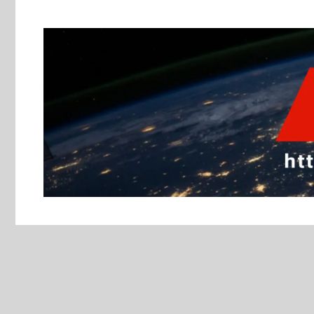
跳
至
主
要
內
容