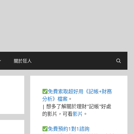
關於狂人
免費索取超好用《記帳+財務
分析》檔案
。
| 想多了解關於理財"記帳"好處
的影片，可看
影片
。
免費預約1對1諮詢