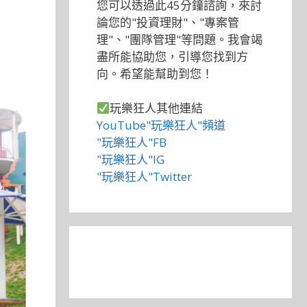
您可以透過此45分鐘諮詢，來討
論您的"投資理財"、"專案管
理"、"團隊管理"等問題。我會竭
盡所能協助您，引導您找到方
向。希望能幫助到您！
玩樂狂人其他連結
YouTube"玩樂狂人"頻道
"玩樂狂人"FB
"玩樂狂人"IG
"玩樂狂人"Twitter