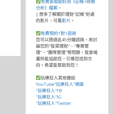
免費索取超好用《記帳+財務
分析》檔案
。
| 想多了解關於理財"記帳"好處
的影片，可看
影片
。
免費預約1對1諮詢
您可以透過此45分鐘諮詢，來討
論您的"投資理財"、"專案管
理"、"團隊管理"等問題。我會竭
盡所能協助您，引導您找到方
向。希望能幫助到您！
玩樂狂人其他連結
YouTube"玩樂狂人"頻道
"玩樂狂人"FB
"玩樂狂人"IG
"玩樂狂人"Twitter