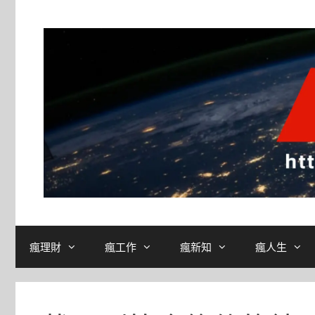
跳
至
主
要
內
容
瘋理財
瘋工作
瘋新知
瘋人生