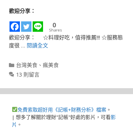
歡迎分享：
0
Shares
歡迎分享： ☆料理好吃，值得推薦!!! ☆服務態
度很 …
閱讀全文
分
台灣美食
、
瘋美食
類
13 則留言
免費索取超好用《記帳+財務分析》檔案
。
| 想多了解關於理財"記帳"好處的影片，可看
影
片
。