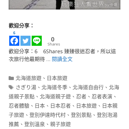
歡迎分享：
6
0
Shares
歡迎分享：6 6Shares 臻臻很迷忍者，所以這
次旅行他最期待 …
閱讀全文
分
北海道旅遊
、
日本旅遊
類
標
さぎり湯
、
北海道冬季
、
北海道自由行
、
北海
籤
道親子景點
、
北海道親子遊
、
忍者
、
忍者表演
、
忍者體驗
、
日本
、
日本忍者
、
日本旅遊
、
日本親
子旅遊
、
登別伊達時代村
、
登別景點
、
登別泡湯
推薦
、
登別溫泉
、
親子旅遊