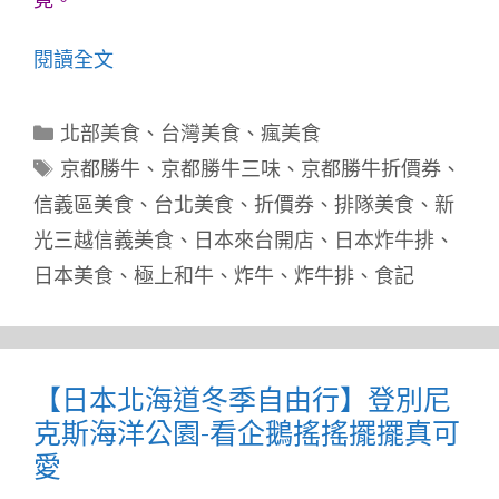
閱讀全文
分
北部美食
、
台灣美食
、
瘋美食
類
標
京都勝牛
、
京都勝牛三味
、
京都勝牛折價券
、
籤
信義區美食
、
台北美食
、
折價券
、
排隊美食
、
新
光三越信義美食
、
日本來台開店
、
日本炸牛排
、
日本美食
、
極上和牛
、
炸牛
、
炸牛排
、
食記
【日本北海道冬季自由行】登別尼
克斯海洋公園-看企鵝搖搖擺擺真可
愛