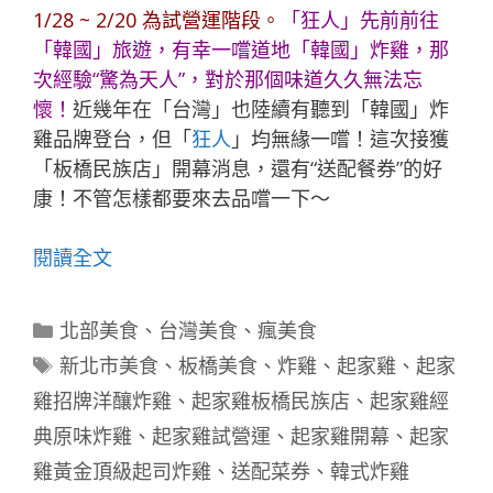
1/28 ~ 2/20 為試營運階段。
「
狂人
」先前前往
「韓國」旅遊，有幸一嚐道地「韓國」炸雞，那
次經驗“驚為天人”，對於那個味道久久無法忘
懷！
近幾年在「台灣」也陸續有聽到「韓國」炸
雞品牌登台，但「
狂人
」均無緣一嚐！這次接獲
「板橋民族店」開幕消息，還有“送配餐券”的好
康！不管怎樣都要來去品嚐一下～
閱讀全文
分
北部美食
、
台灣美食
、
瘋美食
類
標
新北市美食
、
板橋美食
、
炸雞
、
起家雞
、
起家
籤
雞招牌洋釀炸雞
、
起家雞板橋民族店
、
起家雞經
典原味炸雞
、
起家雞試營運
、
起家雞開幕
、
起家
雞黃金頂級起司炸雞
、
送配菜券
、
韓式炸雞