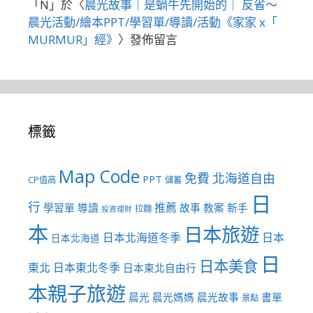
「
N
」於〈
晨光故事｜是蝸牛先開始的｜ 反省～
晨光活動/繪本PPT/學習單/導讀/活動《家家 x「
MURMUR」經》
〉發佈留言
標籤
Map Code
免費
北海道自由
PPT
CP值高
儲蓄
日
行
推薦
學習單
導讀
故事
教案
新手
拉麵
投資理財
本
日本旅遊
日本北海道冬季
日本
日本北海道
日
日本美食
東北
日本東北冬季
日本東北自由行
本親子旅遊
晨光
晨光媽媽
晨光故事
書單
景點