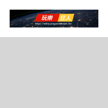
跳
至
主
要
內
容