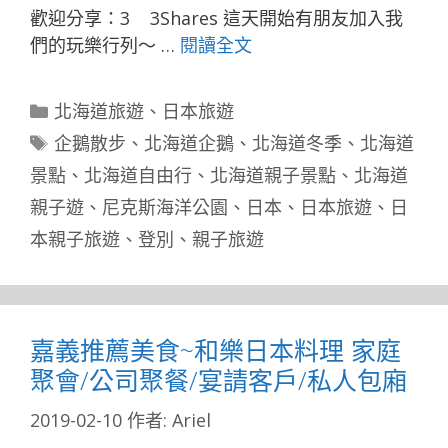
歡迎分享：3 3Shares 這天開始有朋友加入我
們的玩樂行列～ …
閱讀全文
分
北海道旅遊
、
日本旅遊
類
標
企鵝散步
、
北海道企鵝
、
北海道冬季
、
北海道
籤
景點
、
北海道自由行
、
北海道親子景點
、
北海道
親子遊
、
尼克斯海洋公園
、
日本
、
日本旅遊
、
日
本親子旅遊
、
登別
、
親子旅遊
嘉義推薦美食~和樂日本料理 家庭
聚會/公司聚餐/宴請客戶/私人包廂
2019-02-10
作者:
Ariel