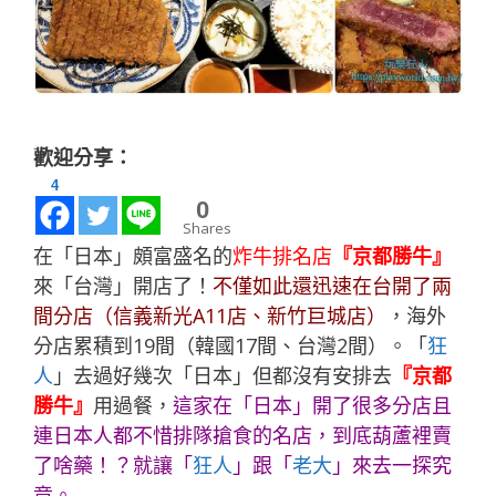
歡迎分享：
4
0
Shares
在「日本」頗富盛名的
炸牛排名店
『京都勝牛』
來「台灣」開店了！
不僅如此還迅速在台開了兩
間分店（信義新光A11店、新竹巨城店）
，海外
分店累積到19間（韓國17間、台灣2間）。「
狂
人
」去過好幾次「日本」但都沒有安排去
『京都
勝牛』
用過餐，
這家在「日本」開了很多分店且
連日本人都不惜排隊搶食的名店，到底葫蘆裡賣
了啥藥！？就讓「
狂人
」跟「
老大
」來去一探究
竟。