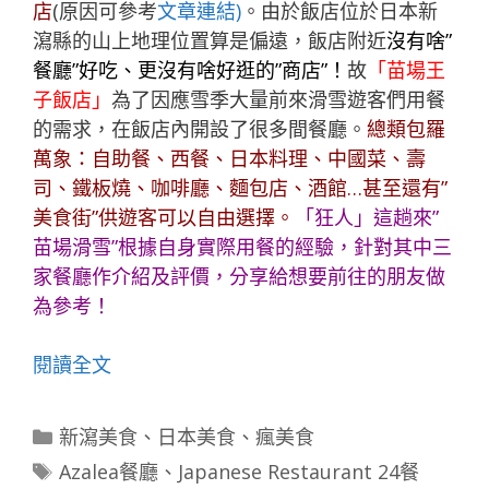
店
(原因可參考
文章連結)
。由於飯店位於日本新
瀉縣的山上地理位置算是偏遠，飯店附近
沒有啥”
餐廳”好吃、更沒有啥好逛的”商店”！
故
「苗場王
子飯店」
為了因應雪季大量前來滑雪遊客們用餐
的需求，在飯店內開設了很多間餐廳。
總類包羅
萬象：自助餐、西餐、日本料理、中國菜、壽
司、鐵板燒、咖啡廳、麵包店、酒館…甚至還有”
美食街”供遊客可以自由選擇。
「
狂人
」這趟來”
苗場滑雪”根據自身實際用餐的經驗，針對其中三
家餐廳作介紹及評價，分享給想要前往的朋友做
為參考！
閱讀全文
分
新瀉美食
、
日本美食
、
瘋美食
類
標
Azalea餐廳
、
Japanese Restaurant 24餐