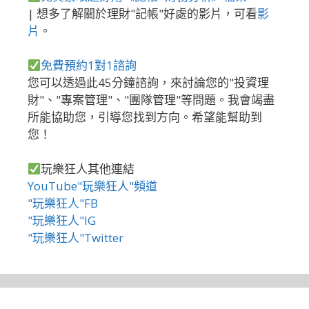
| 想多了解關於理財"記帳"好處的影片，可看
影
片
。
免費預約1對1諮詢
您可以透過此45分鐘諮詢，來討論您的"投資理
財"、"專案管理"、"團隊管理"等問題。我會竭盡
所能協助您，引導您找到方向。希望能幫助到
您！
玩樂狂人其他連結
YouTube"玩樂狂人"頻道
"玩樂狂人"FB
"玩樂狂人"IG
"玩樂狂人"Twitter