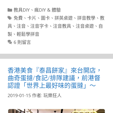
分
教具DIY
、
瘋DIY & 體驗
類
標
免費
、
卡片
、
圖卡
、
拼英桌遊
、
拼音教學
、
教
籤
具
、
注音
、
注音字卡
、
注音教具
、
注音桌遊
、
自
製
、
輕鬆學拼音
6 則留言
香港美食『泰昌餅家』來台開店，
曲奇蛋撻/食記/排隊建議，前港督
認證「世界上最好味的蛋撻」～
2019-01-15
作者:
玩樂狂人