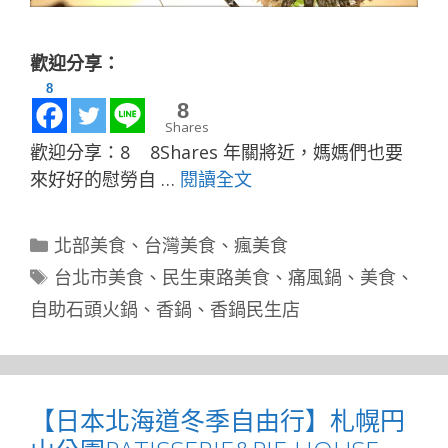
歡迎分享：
8
0
Shares
歡迎分享：8 8Shares 年關將近，媽媽們也要
來好好的慰勞自 …
閱讀全文
分
北部美食
、
台灣美食
、
瘋美食
類
標
台北市美食
、
民生東路美食
、
痛風鍋
、
美食
、
籤
自助石頭火鍋
、
香鍋
、
香鍋民生店
【日本北海道冬季自由行】札幌円