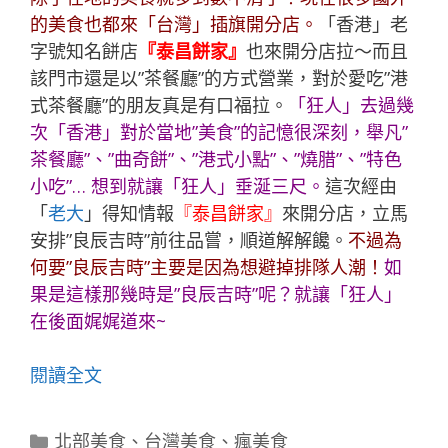
的美食也都來「台灣」插旗開分店。
「香港」老
字號知名餅店
『泰昌餅家』
也來開分店拉～而且
該門市還是以”茶餐廳”的方式營業，對於愛吃”港
式茶餐廳”的朋友真是有口福拉。
「
狂人
」去過幾
次「香港」對於當地”美食”的記憶很深刻，舉凡”
茶餐廳”、”曲奇餅”、”港式小點”、”燒腊”、”特色
小吃”… 想到就讓「
狂人
」垂涎三尺。
這次經由
「
老大
」得知情報
『泰昌餅家』
來開分店，立馬
安排”良辰吉時”前往品嘗，順道解解饞。
不過為
何要”良辰吉時”主要是因為想避掉排隊人潮！
如
果是這樣那幾時是”良辰吉時”呢？就讓「
狂人
」
在後面娓娓道來~
閱讀全文
分
北部美食
、
台灣美食
、
瘋美食