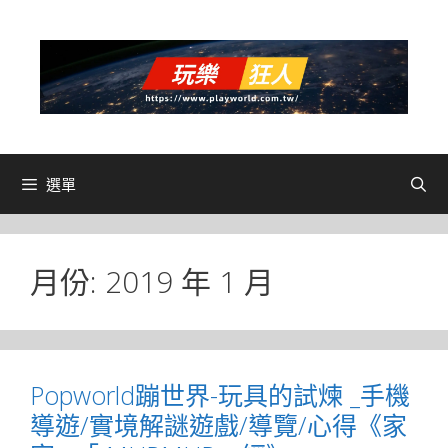
跳
至
主
要
內
容
選單
月份:
2019 年 1 月
Popworld蹦世界-玩具的試煉 _手機
導遊/實境解謎遊戲/導覽/心得《家