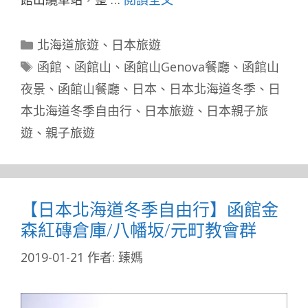
分
北海道旅遊
、
日本旅遊
類
標
函館
、
函館山
、
函館山Genova餐廳
、
函館山
籤
夜景
、
函館山餐廳
、
日本
、
日本北海道冬季
、
日
本北海道冬季自由行
、
日本旅遊
、
日本親子旅
遊
、
親子旅遊
【日本北海道冬季自由行】函館金
森紅磚倉庫/八幡坂/元町教會群
2019-01-21
作者:
臻媽