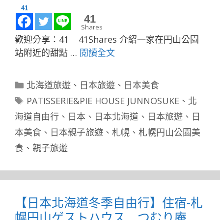
41
0
Shares
歡迎分享：41 41Shares 介紹一家在円山公園
站附近的甜點 …
閱讀全文
分
北海道旅遊
、
日本旅遊
、
日本美食
類
標
PATISSERIE&PIE HOUSE JUNNOSUKE
、
北
籤
海道自由行
、
日本
、
日本北海道
、
日本旅遊
、
日
本美食
、
日本親子旅遊
、
札幌
、
札幌円山公園美
食
、
親子旅遊
【日本北海道冬季自由行】住宿-札
幌円山ゲストハウス つむり庵