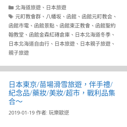
分
北海道旅遊
、
日本旅遊
類
標
元町教會群
、
八幡坂
、
函館
、
函館元町教会
、
籤
函館市電
、
函館景點
、
函館東正教會
、
函館聖約
翰教堂
、
函館金森紅磚倉庫
、
日本北海道冬季
、
日本北海道自由行
、
日本旅遊
、
日本親子旅遊
、
親子旅遊
日本東京/苗場滑雪旅遊，伴手禮/
紀念品/藥妝/美妝/超市，戰利品集
合～
2019-01-19
作者:
玩樂歐逆