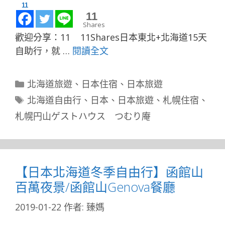
11
0
Shares
歡迎分享：11 11Shares日本東北+北海道15天
自助行，就 …
閱讀全文
分
北海道旅遊
、
日本住宿
、
日本旅遊
類
標
北海道自由行
、
日本
、
日本旅遊
、
札幌住宿
、
籤
札幌円山ゲストハウス つむり庵
【日本北海道冬季自由行】函館山
百萬夜景/函館山Genova餐廳
2019-01-22
作者:
臻媽