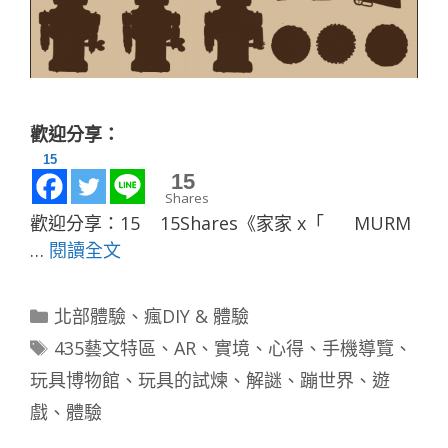
歡迎分享：
15
0
Shares
歡迎分享：15 15Shares《家家 x「 MURM
…
閱讀全文
分
北部體驗
、
瘋DIY & 體驗
類
標
435藝文特區
、
AR
、
實境
、
心得
、
手機導覽
、
籤
玩具博物館
、
玩具的試煉
、
解謎
、
蹦世界
、
遊
戲
、
體驗