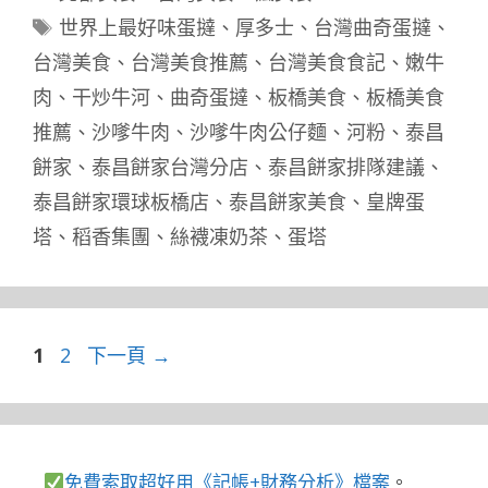
類
標
世界上最好味蛋撻
、
厚多士
、
台灣曲奇蛋撻
、
籤
台灣美食
、
台灣美食推薦
、
台灣美食食記
、
嫩牛
肉
、
干炒牛河
、
曲奇蛋撻
、
板橋美食
、
板橋美食
推薦
、
沙嗲牛肉
、
沙嗲牛肉公仔麵
、
河粉
、
泰昌
餅家
、
泰昌餅家台灣分店
、
泰昌餅家排隊建議
、
泰昌餅家環球板橋店
、
泰昌餅家美食
、
皇牌蛋
塔
、
稻香集團
、
絲襪凍奶茶
、
蛋塔
頁
頁
1
2
下一頁
→
面
面
免費索取超好用《記帳+財務分析》檔案
。