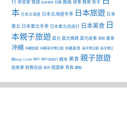
日
行
推薦
學習單
導讀
故事
教案
新手
拉麵
投資理財
本
日本旅遊
日本北海道冬季
日本
日本北海道
日
日本美食
東北
日本東北冬季
日本東北自由行
本親子旅遊
晨光
晨光媽媽
晨光故事
書單
景點
沖繩
沖繩美食
沖繩旅遊
沖繩海洋博公園
海洋博公園
海洋博公
親子旅遊
美食
繪本
園Map Code
神戶
神戶自由行
說故事
財務自由
閱讀單
青森
退休
體驗