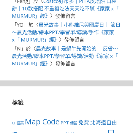
「
Feng
」於〈
Costco好市多｜PITA皮塔餅 口袋
餅｜10款搭配 不重複吃法天天吃不膩《家家 x「
MURMUR」經》
〉發佈留言
「
YO
」於〈
晨光故事｜小熊維尼與國慶日｜ 節日
～晨光活動/繪本PPT/學習單/導讀/手作《家家
x「 MURMUR」經》
〉發佈留言
「
N
」於〈
晨光故事｜是蝸牛先開始的｜ 反省～
晨光活動/繪本PPT/學習單/導讀/活動《家家 x「
MURMUR」經》
〉發佈留言
標籤
Map Code
免費
北海道自由
PPT
CP值高
儲蓄