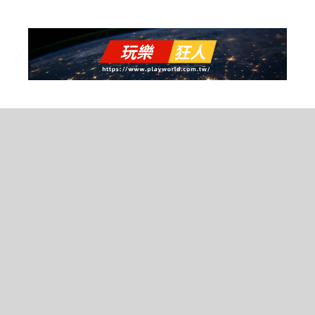
跳
至
主
要
內
容