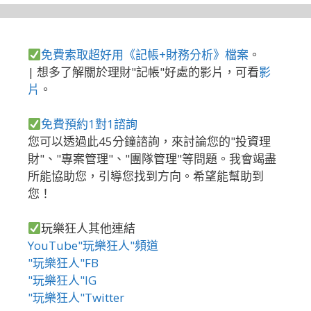
免費索取超好用《記帳+財務分析》檔案
。
| 想多了解關於理財"記帳"好處的影片，可看
影
片
。
免費預約1對1諮詢
您可以透過此45分鐘諮詢，來討論您的"投資理
財"、"專案管理"、"團隊管理"等問題。我會竭盡
所能協助您，引導您找到方向。希望能幫助到
您！
玩樂狂人其他連結
YouTube"玩樂狂人"頻道
"玩樂狂人"FB
"玩樂狂人"IG
"玩樂狂人"Twitter