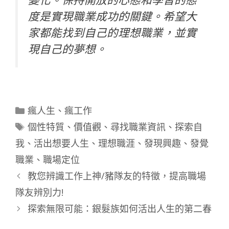
度是實現職業成功的關鍵。希望大
家都能找到自己的理想職業，並實
現自己的夢想。
分
瘋人生
、
瘋工作
類
標
個性特質
、
價值觀
、
尋找職業資訊
、
探索自
籤
我
、
活出想要人生
、
理想職涯
、
發現興趣
、
發覺
職業
、
職場定位
教您辨識工作上神/豬隊友的特徵，提高職場
隊友辨別力!
探索無限可能：銀髮族如何活出人生的第二春