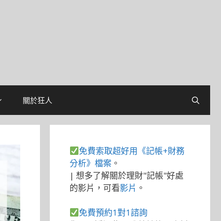
關於狂人
免費索取超好用《記帳+財務
分析》檔案
。
| 想多了解關於理財"記帳"好處
的影片，可看
影片
。
免費預約1對1諮詢