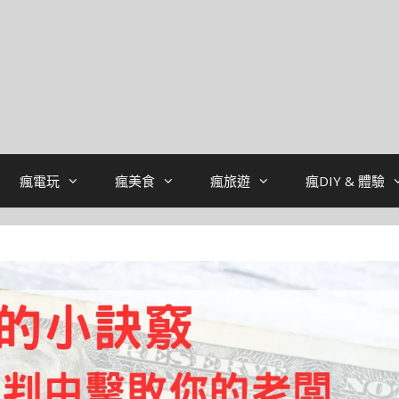
瘋電玩
瘋美食
瘋旅遊
瘋DIY & 體驗