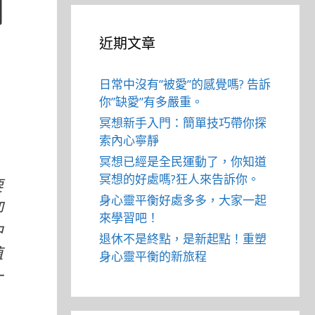
闆
近期文章
日常中沒有”被愛”的感覺嗎? 告訴
你”缺愛”有多嚴重。
冥想新手入門：簡單技巧帶你探
索內心寧靜
冥想已經是全民運動了，你知道
冥想的好處嗎?狂人來告訴你。
要
身心靈平衡好處多多，大家一起
卻
來學習吧！
中
退休不是終點，是新起點！重塑
值
身心靈平衡的新旅程
一