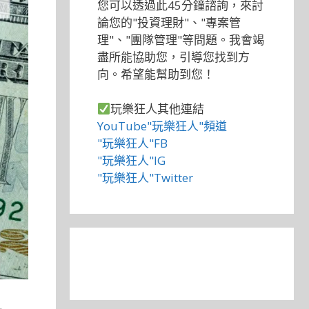
您可以透過此45分鐘諮詢，來討
論您的"投資理財"、"專案管
理"、"團隊管理"等問題。我會竭
盡所能協助您，引導您找到方
向。希望能幫助到您！
玩樂狂人其他連結
YouTube"玩樂狂人"頻道
"玩樂狂人"FB
"玩樂狂人"IG
"玩樂狂人"Twitter