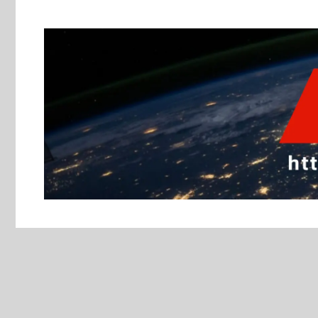
跳
至
主
要
內
容