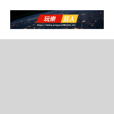
跳
至
主
要
內
容