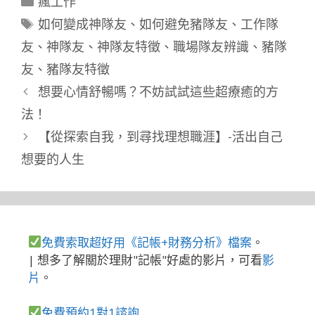
瘋工作
類
標
如何變成神隊友
、
如何避免豬隊友
、
工作隊
籤
友
、
神隊友
、
神隊友特徵
、
職場隊友辨識
、
豬隊
友
、
豬隊友特徵
想要心情舒暢嗎？不妨試試這些超療癒的方
法！
【從探索自我，到尋找理想職涯】-活出自己
想要的人生
免費索取超好用《記帳+財務分析》檔案
。
| 想多了解關於理財"記帳"好處的影片，可看
影
片
。
免費預約1對1諮詢