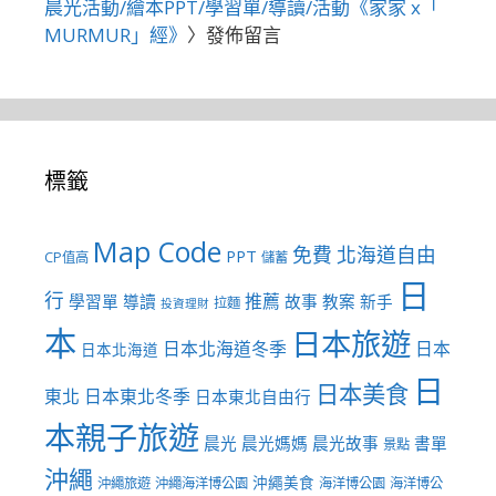
晨光活動/繪本PPT/學習單/導讀/活動《家家 x「
MURMUR」經》
〉發佈留言
標籤
Map Code
免費
北海道自由
PPT
CP值高
儲蓄
日
行
推薦
學習單
導讀
故事
教案
新手
拉麵
投資理財
本
日本旅遊
日本北海道冬季
日本
日本北海道
日
日本美食
東北
日本東北冬季
日本東北自由行
本親子旅遊
晨光
晨光媽媽
晨光故事
書單
景點
沖繩
沖繩美食
沖繩旅遊
沖繩海洋博公園
海洋博公園
海洋博公