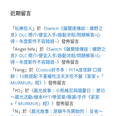
近期留言
「
玩樂狂人
」於〈
Switch《薩爾達傳說：曠野之
息》DLC 簡介/便宜入手/啟動流程/問題解答/心
得，年度鉅作不容錯過~
〉發佈留言
「
Angel fefe
」於〈
Switch《薩爾達傳說：曠野之
息》DLC 簡介/便宜入手/啟動流程/問題解答/心
得，年度鉅作不容錯過~
〉發佈留言
「
Feng
」於〈
Costco好市多｜PITA皮塔餅 口袋
餅｜10款搭配 不重複吃法天天吃不膩《家家 x「
MURMUR」經》
〉發佈留言
「
YO
」於〈
晨光故事｜小熊維尼與國慶日｜ 節日
～晨光活動/繪本PPT/學習單/導讀/手作《家家
x「 MURMUR」經》
〉發佈留言
「
N
」於〈
晨光故事｜是蝸牛先開始的｜ 反省～