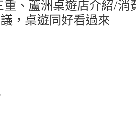
三重、蘆洲桌遊店介紹/消
建議，桌遊同好看過來
。