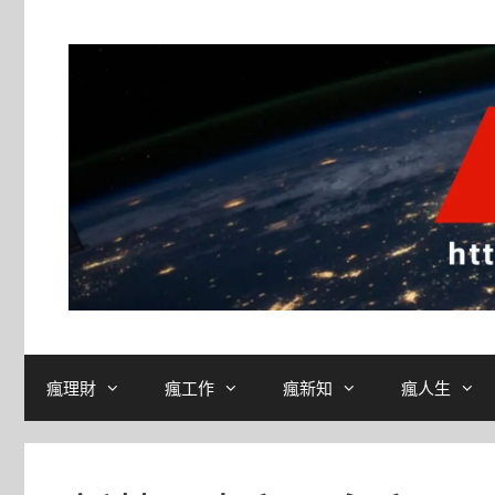
跳
至
主
要
內
容
瘋理財
瘋工作
瘋新知
瘋人生