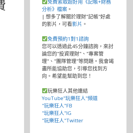
費
免費索取超好用《記帳+財務
分析》檔案
。
| 想多了解關於理財"記帳"好處
的影片，可看
影片
。
免費預約1對1諮詢
您可以透過此45分鐘諮詢，來討
論您的"投資理財"、"專案管
理"、"團隊管理"等問題。我會竭
盡所能協助您，引導您找到方
向。希望能幫助到您！
玩樂狂人其他連結
YouTube"玩樂狂人"頻道
"玩樂狂人"FB
"玩樂狂人"IG
"玩樂狂人"Twitter