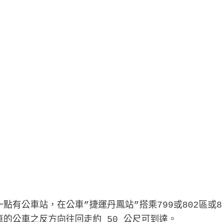
點有公車站，在公車”捷運丹鳳站”搭乘799或802區或8
車的公車之反方向往回走約 50 公尺可到達。