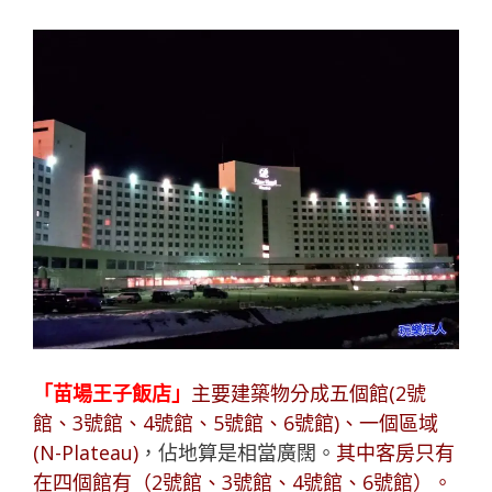
「苗場王子飯店」
主要建築物分成五個館(2號
館、3號館、4號館、5號館、6號館)、一個區域
(N-Plateau)
，佔地算是相當廣闊。
其中客房只有
在四個館有（2號館、3號館、4號館、6號館）。