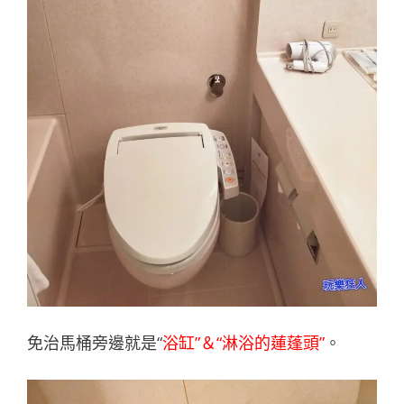
免治馬桶旁邊就是“
浴缸”＆“淋浴的蓮蓬頭”
。