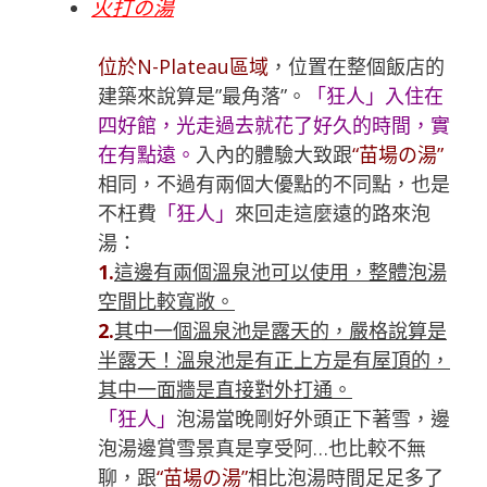
火打の湯
位於N-Plateau區域
，位置在整個飯店的
建築來說算是”最角落”。
「
狂人
」入住在
四好館，光走過去就花了好久的時間，實
在有點遠。
入內的體驗大致跟
“苗場の湯”
相同，不過有兩個大優點的不同點，也是
不枉費
「
狂人
」
來回走這麼遠的路來泡
湯：
1.
這邊有兩個溫泉池可以使用，整體泡湯
空間比較寬敞。
2.
其中一個溫泉池是露天的，嚴格說算是
半露天！溫泉池是有正上方是有屋頂的，
其中一面牆是直接對外打通。
「
狂人
」
泡湯當晚剛好外頭正下著雪，邊
泡湯邊賞雪景真是享受阿…也比較不無
聊，跟
“苗場の湯”
相比泡湯時間足足多了