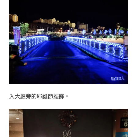
入大廳旁的耶誕節擺飾。