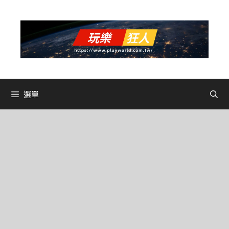
跳
至
主
要
內
容
選單