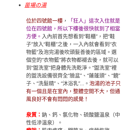
苗場の湯
位於四號館一樓
，
「
狂人
」這次入住就是
位在四號館，所以下樓後很快就到了相當
方便。
入內前首先想看到“鞋櫃”，把“鞋
子”放入“鞋櫃”之後，一入內就會看到“衣
物籃”及泡完湯後吹頭髮善後的區域。選
個空的“衣物籃”將衣物都褪去後，就可以
到“盥洗室”把身體先洗乾淨。“盥洗室”裡
的盥洗設備很齊全“臉盆”、“蓮蓬頭”、“鏡”
子、“洗髮精”、“沐浴乳”…。
泡湯的池子只
有一個且是在室內，整體空間不大，但通
風良好不會有悶悶的感覺！
泉質：
鈉、鈣、氯化物、硫酸鹽溫泉（中
性低滲溫泉）。