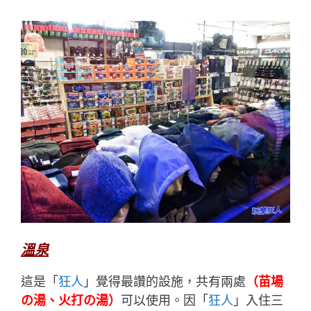
溫泉
這是「
狂人
」覺得最讚的設施，共有兩處
（苗場
の湯、火打の湯）
可以使用。因「
狂人
」入住三