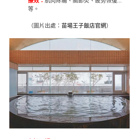
療效：
肌肉疼痛、關節炎、疲勞恢復…
等。
（圖片出處：
苗場王子飯店
官網
）