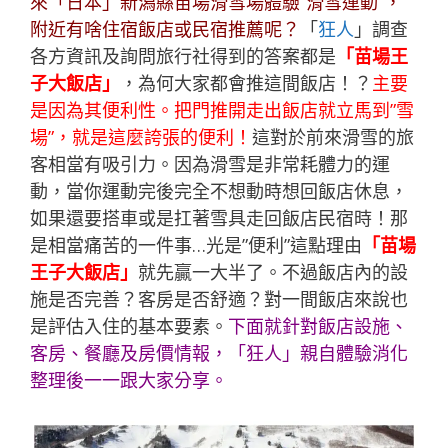
來「日本」新潟縣苗場滑雪場體驗”滑雪運動”，
附近有啥住宿飯店或民宿推薦呢？
「
狂人
」調查
各方資訊及詢問旅行社得到的答案都是
「苗場王
子大飯店」
，為何大家都會推這間飯店！？
主要
是因為其便利性。把門推開走出飯店就立馬到”雪
場”，就是這麼誇張的便利！
這對於前來滑雪的旅
客相當有吸引力。因為滑雪是非常耗體力的運
動，當你運動完後完全不想動時想回飯店休息，
如果還要搭車或是扛著雪具走回飯店民宿時！那
是相當痛苦的一件事…光是”便利”這點理由
「苗場
王子大飯店」
就先贏一大半了。不過飯店內的設
施是否完善？客房是否舒適？對一間飯店來說也
是評估入住的基本要素。
下面就針對飯店設施、
客房、餐廳及房價情報，「
狂人
」親自體驗消化
整理後一一跟大家分享。