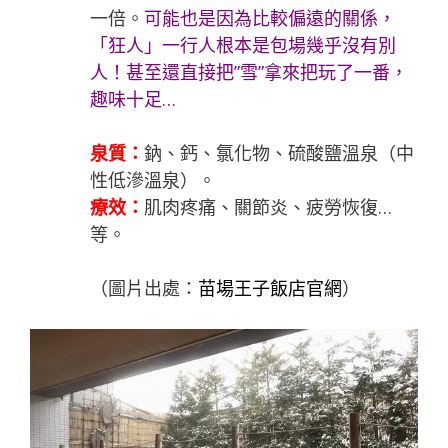
一倍。
可能也是因為比較偏遠的關係，
「
狂
人
」一行人根本是包場幾乎沒有別
人！甚至還直接把”雪”拿來把玩了一番，
趣味十足…
泉質：
鈉、鈣、氯化物、硫酸鹽溫泉（中
性低滲溫泉）。
療效：
肌肉疼痛、關節炎、疲勞恢復…
等。
（圖片出處：
苗場王子飯店
官網
）