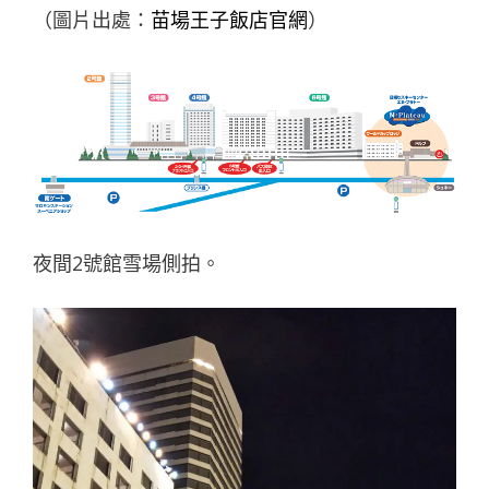
（圖片出處：
苗場王子飯店
官網
）
夜間2號館雪場側拍。