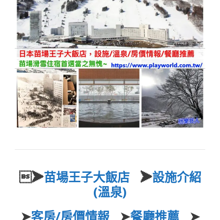
➤
苗場王子大飯店
➤
設施介紹
(溫泉)
➤
客房/房價情報
➤
餐廳推薦
➤