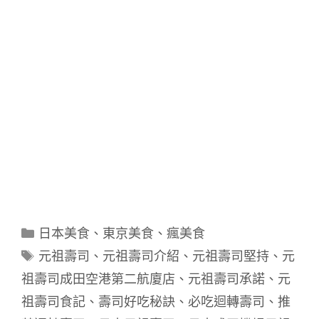
分
日本美食
、
東京美食
、
瘋美食
類
標
元祖壽司
、
元祖壽司介紹
、
元祖壽司堅持
、
元
籤
祖壽司成田空港第二航廈店
、
元祖壽司承諾
、
元
祖壽司食記
、
壽司好吃秘訣
、
必吃迴轉壽司
、
推