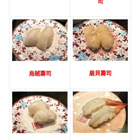
司
扇貝壽司
烏賊壽司