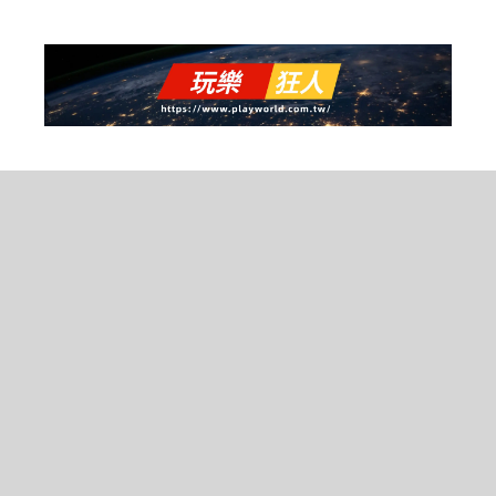
跳
至
主
要
內
容