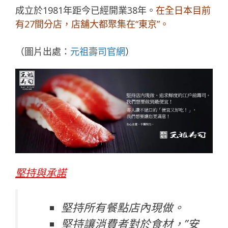
成立於1981年距今已經開業38年。
在全日本目前
有27間分店，店舖大都聚集在“東京”。
（圖片出處：
元祖壽司官網
）
堅持與承諾
堅持所有餐點店內現做。
堅持讓消費者對於食材，”安