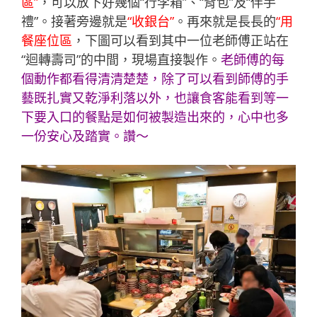
區”
，可以放下好幾個“行李箱”、“背包”及“伴手
禮”。接著旁邊就是
“收銀台”
。再來就是長長的
“用
餐座位區
，下圖可以看到其中一位老師傅正站在
“迴轉壽司”的中間，現場直接製作。
老師傅的每
個動作都看得清清楚楚，除了可以看到師傅的手
藝既扎實又乾淨利落以外，也讓食客能看到等一
下要入口的餐點是如何被製造出來的，心中也多
一份安心及踏實。讚～