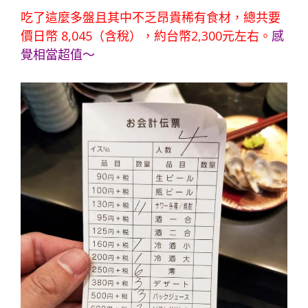
吃了這麼多盤且其中不乏昂貴稀有食材，總共要
價日幣 8,045（含稅），約台幣2,300元左右。
感
覺相當超值～