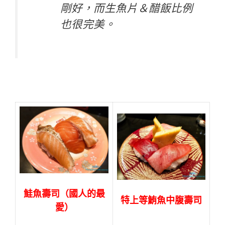
剛好，而生魚片＆醋飯比例
也很完美。
鮭魚壽司（國人的最
特上等鮪魚中腹壽司
愛）