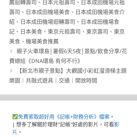
薦迴轉壽司
、
日本元祖壽司
、
日本成田機場元祖
壽司
、
日本成田機場美食
、
日本成田機場美食介
紹
、
日本成田機場迴轉壽司
、
日本成田機場食
記
、
日本美食
、
東京元祖壽司
、
東京壽司
、
東京
美食
、
機場美食推薦
親子火車環島│暑假6天5夜│景點/飲食分享/花
費總結《DNA環島 有何不行》
【新北市親子景點】大觀國小彩虹溜滑梯主題
樂園｜共融式遊具｜交通｜開放時間
免費索取超好用《記帳+財務分析》檔案
。
| 想多了解關於理財"記帳"好處的影片，可看
影
片
。