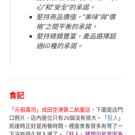
心”和”安全”的承諾。
堅持商品價值，“美味”與“價
格”之間平衡的承諾。
堅持總類豐富，產品選擇超
過60種的承諾。
食記
「元祖壽司」成田空港第二航廈店
，下圖是店門
口照片，店內座位只有26個沒有很大。「
狂人
」
抵達時正好是用餐時間，裡面食客很多有等了一
下沒有很久就入場了。
「
狂人
」猜想可能是因為