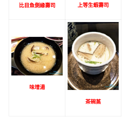
上等生蝦壽司
比目魚側緣壽司
味增湯
茶碗蒸