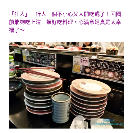
「
狂人
」一行人一個不小心又大開吃戒了！回國
前能夠吃上這一頓好吃料理，心滿意足真是太幸
福了～