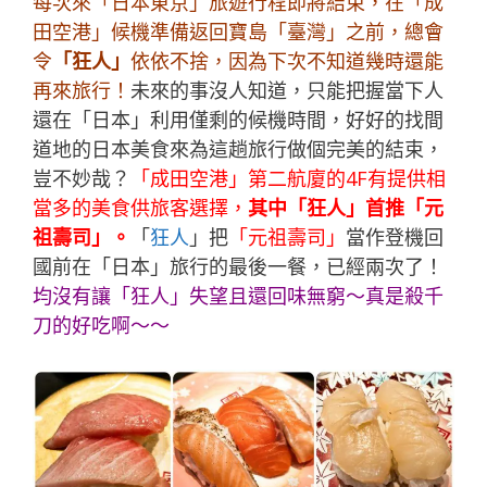
每次來「日本東京」旅遊行程即將結束，在「成
田空港」候機準備返回寶島「臺灣」之前，總會
令
「
狂人
」
依依不捨，因為下次不知道幾時還能
再來旅行！
未來的事沒人知道，只能把握當下人
還在「日本」利用僅剩的候機時間，好好的找間
道地的日本美食來為這趟旅行做個完美的結束，
豈不妙哉？
「成田空港」第二航廈的4F有提供相
當多的美食供旅客選擇，
其中「
狂人
」首推「元
祖壽司」。
「
狂人
」把
「元祖壽司」
當作登機回
國前在「日本」旅行的最後一餐，已經兩次了！
均沒有讓「
狂人
」失望且還回味無窮～真是殺千
刀的好吃啊～～