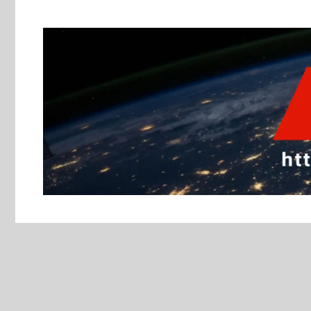
跳
至
主
要
內
容