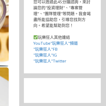
您可以透過此45分鐘諮詢，來討
論您的"投資理財"、"專案管
理"、"團隊管理"等問題。我會竭
盡所能協助您，引導您找到方
向。希望能幫助到您！
玩樂狂人其他連結
YouTube"玩樂狂人"頻道
"玩樂狂人"FB
"玩樂狂人"IG
"玩樂狂人"Twitter