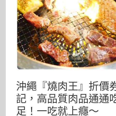
沖繩『燒肉王』折價券
記，高品質肉品通通
足！一吃就上癮～