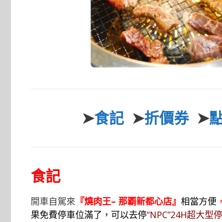
➤
食記
➤
折價券
➤
食記
開車自駕來
『燒肉王
– 那覇新都心店
』
相當方便
果免費停車位滿了，可以去停
“NPC
”24H超大型