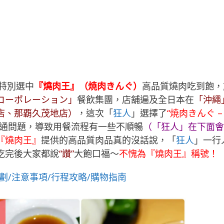
特別選中
『燒肉王』（焼肉きんぐ）
高品質燒肉吃到飽，
コーポレーション」
餐飲集團，店舖遍及全日本在
「沖繩
店、那覇久茂地店）
，這次「
狂人
」選擇了
“焼肉きんぐ –
通問題，導致用餐流程有一些不順暢
（「
狂人
」在下面會
『燒肉王』
提供的高品質肉品真的沒話說，「
狂人
」一行
吃完後大家都說
“讚”
大飽口福～
不愧為『燒肉王』稱號！
劃/注意事項/行程攻略/購物指南