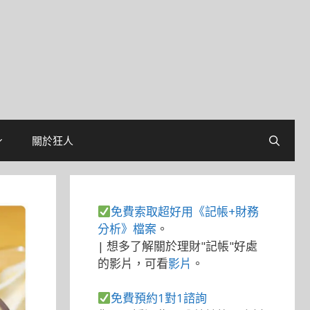
關於狂人
免費索取超好用《記帳+財務
分析》檔案
。
| 想多了解關於理財"記帳"好處
的影片，可看
影片
。
免費預約1對1諮詢