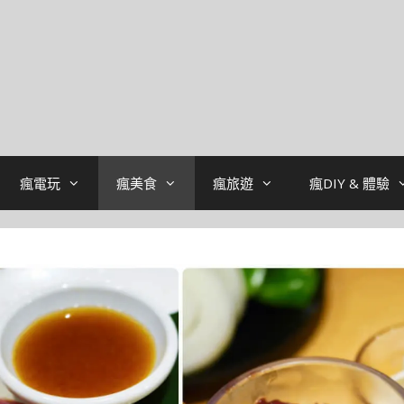
瘋電玩
瘋美食
瘋旅遊
瘋DIY & 體驗