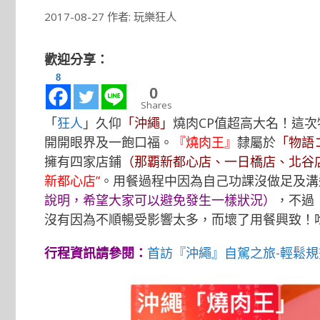
2017-08-27
作者:
玩樂狂人
歡迎分享：
8
0
Shares
「
狂人
」久仰
「沖繩」
燒肉CP值超高大名！這次
開開眼界及一飽口福。
『燒肉王』
隸屬於
「物語
擁有四家店鋪
（那覇新都心店、一日橋店、北谷
新都心店”
。用餐過程中因為自己功課沒做足及溝
說明，希望大家可以避免發生一樣狀況）
，不過
沒有因為不順暢受影響太多，而壞了用餐興致！
行程資訊請參閱：
首訪『沖繩』自駕之旅-輕鬆規