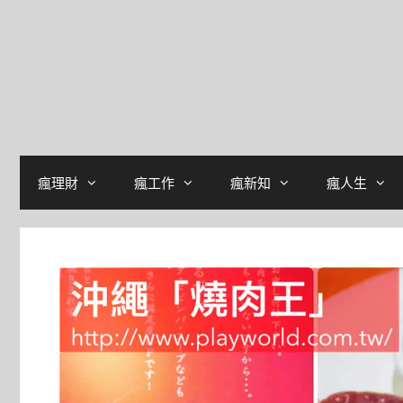
瘋理財
瘋工作
瘋新知
瘋人生