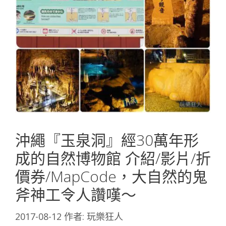
沖繩『玉泉洞』經30萬年形
成的自然博物館 介紹/影片/折
價券/MapCode，大自然的鬼
斧神工令人讚嘆～
2017-08-12
作者:
玩樂狂人