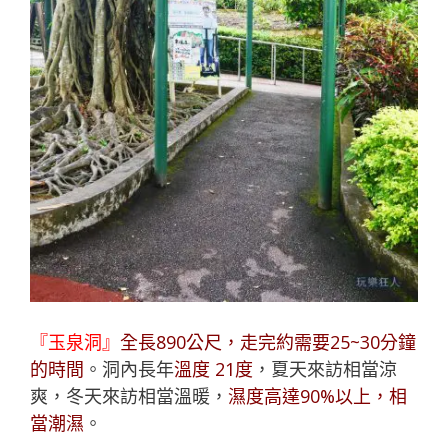
『玉泉洞』
全長890公尺，走完約需要25~30分鐘
的時間
。洞內長年
溫度 21度
，夏天來訪相當涼
爽，冬天來訪相當溫暖，
濕度高達90%以上，相
當潮濕
。