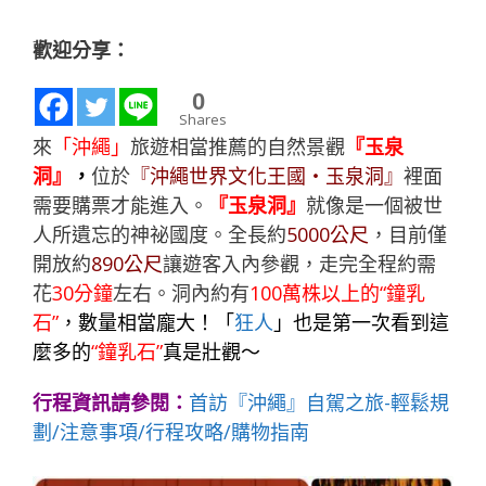
歡迎分享：
0
Shares
來
「沖繩」
旅遊相當推薦的自然景觀
『玉泉
洞』
，
位於
『沖繩世界文化王國‧玉泉洞』
裡面
需要購票才能進入。
『玉泉洞』
就像是一個被世
人所遺忘的神祕國度。全長約
5000公尺
，目前僅
開放約
890公尺
讓遊客入內參觀，
走完全程約需
花
30分鐘
左右。洞內約有
100萬株以上的“鐘乳
石”
，數量相當龐大！「
狂人
」也是第一次看到這
麼多的
“鐘乳石”
真是壯觀～
行程資訊請參閱：
首訪『沖繩』自駕之旅-輕鬆規
劃/注意事項/行程攻略/購物指南