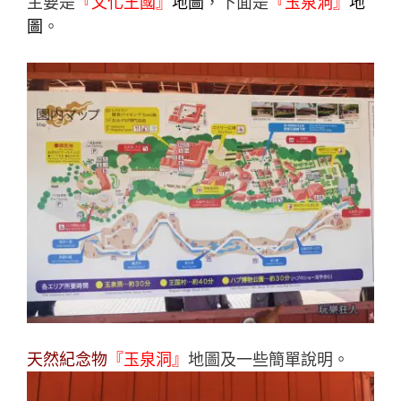
主要是
『文化王國』
地圖
，下面是
『玉泉洞』
地
圖
。
天然紀念物
『玉泉洞』
地圖及一些簡單說明。