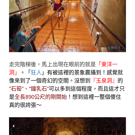
走完階梯後，馬上出現在眼前的就是
「東洋一
洞」
。「
狂人
」有被這裡的景象震攝到！感覺就
像來到了一個奇幻的空間。沒想到
『玉泉洞』
的
“石筍”、“鐘乳石”
可以多到這個程度，而且這才只
是
全長890公尺的剛開始
！想到這裡一整個傻住
真的很誇張～