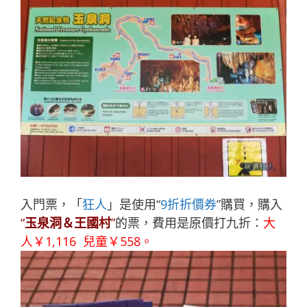
入門票，「
狂人
」是使用“
9折折價券
”購買，購入
“
玉泉洞＆王國村
”
的票，費用是原價打九折：
大
人￥1,116 兒童￥558。