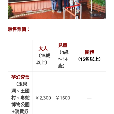
販售票價：
兒童
大人
（4歲
團體
（15歲
～14
（15名以上）
以上）
歲）
夢幻套票
（玉泉
洞、王國
村、毒蛇
￥2,300
￥1600
—
博物公園
+消費券