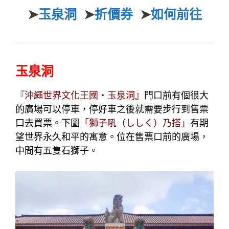
➤
玉泉洞
➤
折價券
➤
如何前往
玉泉洞
『沖繩世界文化王國‧玉泉洞』
門口前有個很大
的廣場可以停車，停好車之後就需要步行到售票
口去買票。下圖
「
獅子吼（ししく）乃搭
」
有
期
望世界永久和平的寓意。位在售票口前的廣場，
中間有五隻石獅子。