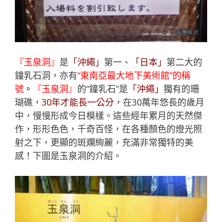
『玉泉洞』
是
「沖繩」
第一、
「日本」
第二大的
鐘乳石洞，
亦有
“東南亞最大地下美術館”的稱
號
。
『玉泉洞』
的“鐘乳石”是
「沖繩」
獨有的珊
瑚礁，
30年才能長一公分
，
在30萬年悠長的歲月
中，慢慢形成今日模樣。這些經年累月的天然傑
作，形形色色，千奇百怪，在各種顏色的燈光照
射之下，
更顯的斑斕絢麗，充滿非常獨特的美
感！下圖是玉泉洞的介紹。