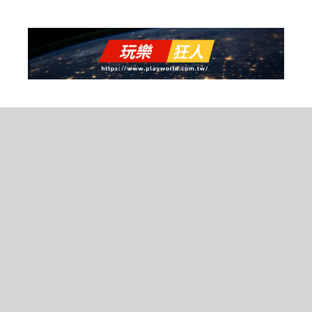
跳
至
主
要
內
容