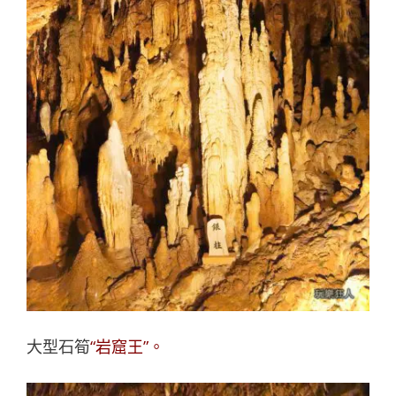
大型石筍
“岩窟王”。