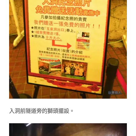
入洞前隧道旁的獅頭擺設。