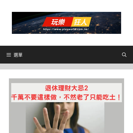
跳
至
主
要
內
容
選單