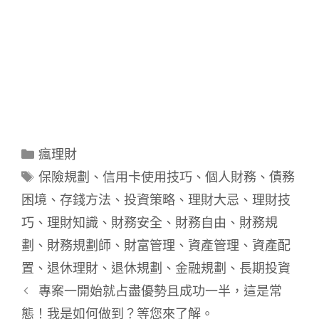
分
瘋理財
類
標
保險規劃
、
信用卡使用技巧
、
個人財務
、
債務
籤
困境
、
存錢方法
、
投資策略
、
理財大忌
、
理財技
巧
、
理財知識
、
財務安全
、
財務自由
、
財務規
劃
、
財務規劃師
、
財富管理
、
資產管理
、
資產配
置
、
退休理財
、
退休規劃
、
金融規劃
、
長期投資
專案一開始就占盡優勢且成功一半，這是常
態！我是如何做到？等您來了解。