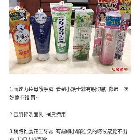
1.面速力達母護手霜 看到小護士就有親切感 擦過一次
好像不錯 買~
2.雪肌粹洗面乳 補貨備用
3.網路推薦花王牙膏 有超細小顆粒 洗的時候感覺不出
來 我個人蠻喜歡