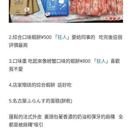
2.綜合口味蝦餅
¥500
「
狂人
」要給同事的 吃完後這個
評價最高
3.口味重 吃起來像螃蟹口味的蝦餅
¥800
「
狂人
」喜歡
我不愛
4.店家贈送的綜合蝦餅 這好吃
5.名古屋ふらんす的蛋糕(餅乾)
蓬鬆的法式外皮 裏頭包著香濃的奶油和彈牙的麻糬 全
都是被麻糬”吸引