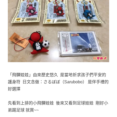
「飛驒娃娃」由來歷史悠久 是當地祈求孩子們平安的
護身符 日文念做：さるぼぼ（Sarubobo） 是伴手禮的
好選擇
先看到上排的小飛驒娃娃 後來又看到足球娃娃 剛好小
弟踢足球 就買~~