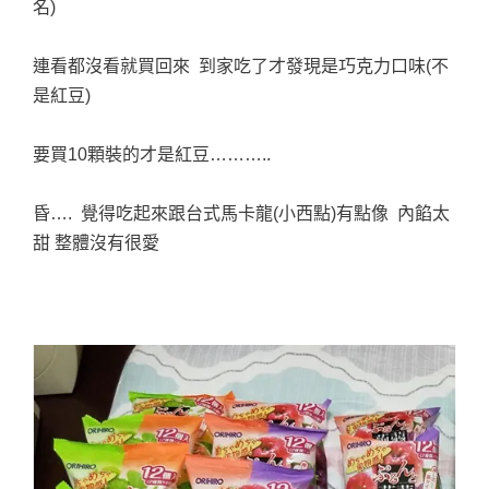
名)
連看都沒看就買回來 到家吃了才發現是巧克力口味(不
是紅豆)
要買10顆裝的才是紅豆………..
昏…. 覺得吃起來跟台式馬卡龍(小西點)有點像 內餡太
甜 整體沒有很愛