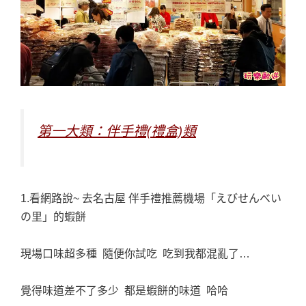
第一大類：伴手禮(禮盒)類
1.看網路說~ 去名古屋 伴手禮推薦機場「えびせんべい
の里」的蝦餅
現場口味超多種 隨便你試吃 吃到我都混亂了…
覺得味道差不了多少 都是蝦餅的味道 哈哈