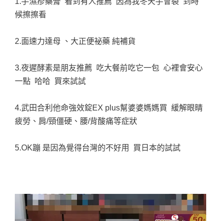
1.手濕疹藥膏 看到有人推薦 因為我冬天手會裂 到時
候擦擦看
2.面速力達母 、大正便祕藥 純補貨
3.夜遲酵素是朋友推薦 吃大餐前吃它一包 心裡會安心
一點 哈哈 買來試試
4.武田合利他命強效錠EX plus幫婆婆媽媽買 緩解眼睛
疲勞、肩/頸僵硬、腰/背酸痛等症狀
5.OK蹦 是因為覺得台灣的不好用 買日本的試試