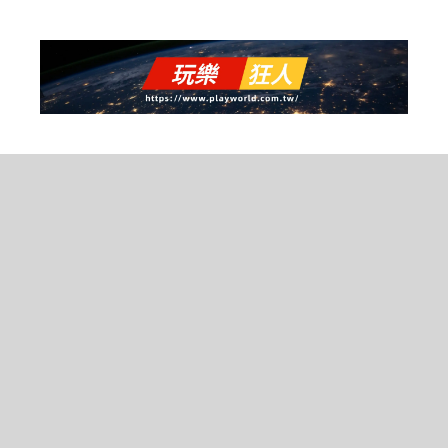
跳
至
主
要
內
容