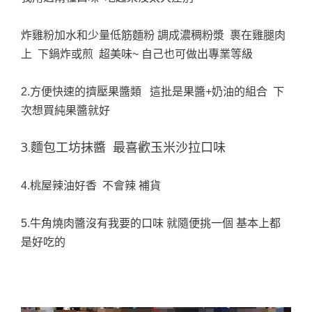
炸雞粉加水和少量低筋麵粉 調成濃稠粉漿 裹在雞腿肉
上 下鍋炸或煎 超美味~ 自己也可做出專業等級
2.方便快速的擠壓果醬類 這批是果醬+奶油的組合 下
次想買純果醬就好
3.麵包工坊抹醬 最喜歡玉米沙拉口味
4.桃屋辣油好香 不會辣 補貨
5.牛角燒肉醬沒有我要的口味 就隨便挑一個 基本上都
是好吃的