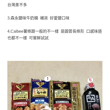
台灣差不多
3.森永鹽味牛奶糖 補貨 好愛鹽口味
4.Calbee薯條跟一般的不一樣 是圓管長條形 口感味道
也都不一樣 可嘗鮮試試