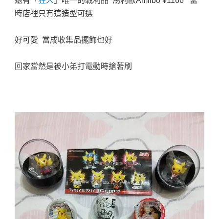
還有「
狂人
」唯一的戰利品 馬利歐Amiibo
¥1166
當
時店裡只有這造型可選
好可愛 當成收集品擺飾也好
回家當然是被小弟打電動時搶著刷