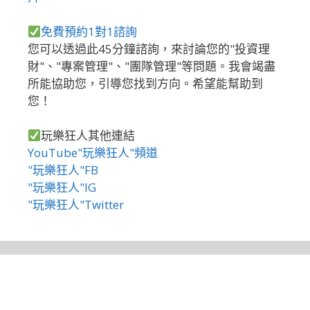
免費預約1對1諮詢
您可以透過此45分鐘諮詢，來討論您的"投資理
財"、"專案管理"、"團隊管理"等問題。我會竭盡
所能協助您，引導您找到方向。希望能幫助到
您！
玩樂狂人其他連結
YouTube"玩樂狂人"頻道
"玩樂狂人"FB
"玩樂狂人"IG
"玩樂狂人"Twitter