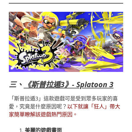
三、
《斯普拉遁3》- Splatoon 3
「斯普拉遁3」這款遊戲可是受到眾多玩家的喜
愛，究竟是什麼原因呢？
以下就讓「
狂人
」帶大
家簡單瞭解該遊戲熱門原因。
美麗的遊戲畫面