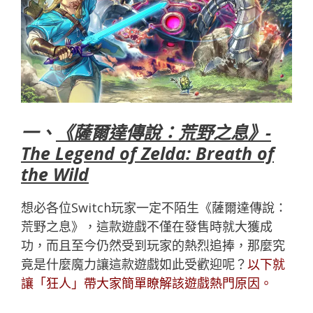
一、
《薩爾達傳說：荒野之息》-
The Legend of Zelda: Breath of
the Wild
想必各位Switch玩家一定不陌生《薩爾達傳說：
荒野之息》，這款遊戲不僅在發售時就大獲成
功，而且至今仍然受到玩家的熱烈追捧，那麼究
竟是什麼魔力讓這款遊戲如此受歡迎呢？
以下就
讓「
狂人
」帶大家簡單瞭解該遊戲熱門原因。