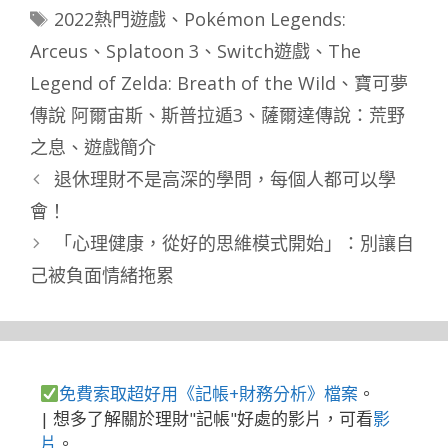
標
2022熱門遊戲
、
Pokémon Legends:
籤
Arceus
、
Splatoon 3
、
Switch遊戲
、
The
Legend of Zelda: Breath of the Wild
、
寶可夢
傳說 阿爾宙斯
、
斯普拉遁3
、
薩爾達傳說：荒野
之息
、
遊戲簡介
退休理財不是高深的學問，每個人都可以學
會！
「心理健康，從好的思維模式開始」：別讓自
己被負面情緒拖累
免費索取超好用《記帳+財務分析》檔案
。
| 想多了解關於理財"記帳"好處的影片，可看
影
片
。