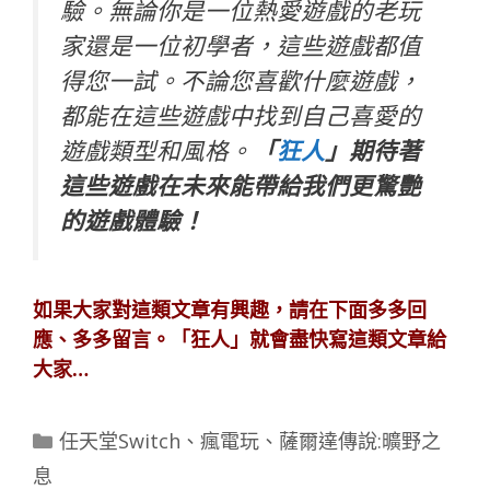
驗。無論你是一位熱愛遊戲的老玩
家還是一位初學者，這些遊戲都值
得您一試。不論您喜歡什麼遊戲，
都能在這些遊戲中找到自己喜愛的
遊戲類型和風格。
「
狂人
」期待著
這些遊戲在未來能帶給我們更驚艷
的遊戲體驗！
如果大家對這類文章有興趣，請在下面多多回
應、多多留言。「
狂人
」就會盡快寫這類文章給
大家…
分
任天堂Switch
、
瘋電玩
、
薩爾達傳說:曠野之
類
息