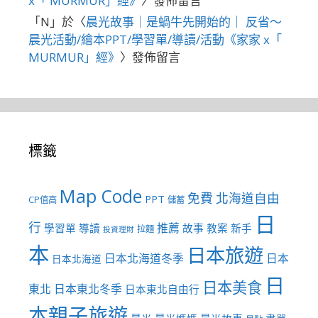
x「 MURMUR」經》
〉發佈留言
「
N
」於〈
晨光故事｜是蝸牛先開始的｜ 反省～
晨光活動/繪本PPT/學習單/導讀/活動《家家 x「
MURMUR」經》
〉發佈留言
標籤
Map Code
免費
北海道自由
PPT
CP值高
儲蓄
日
行
推薦
學習單
導讀
故事
教案
新手
拉麵
投資理財
本
日本旅遊
日本北海道冬季
日本
日本北海道
日
日本美食
東北
日本東北冬季
日本東北自由行
本親子旅遊