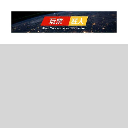
跳
至
主
要
內
容