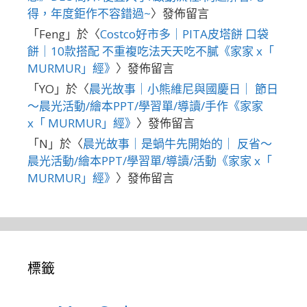
得，年度鉅作不容錯過~
〉發佈留言
「
Feng
」於〈
Costco好市多｜PITA皮塔餅 口袋
餅｜10款搭配 不重複吃法天天吃不膩《家家 x「
MURMUR」經》
〉發佈留言
「
YO
」於〈
晨光故事｜小熊維尼與國慶日｜ 節日
～晨光活動/繪本PPT/學習單/導讀/手作《家家
x「 MURMUR」經》
〉發佈留言
「
N
」於〈
晨光故事｜是蝸牛先開始的｜ 反省～
晨光活動/繪本PPT/學習單/導讀/活動《家家 x「
MURMUR」經》
〉發佈留言
標籤