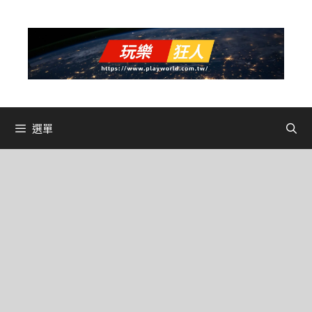
跳
至
主
要
內
容
選單