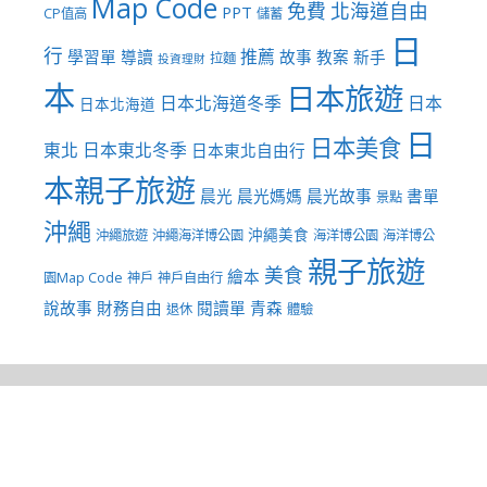
Map Code
免費
北海道自由
PPT
CP值高
儲蓄
日
行
推薦
學習單
導讀
故事
教案
新手
拉麵
投資理財
本
日本旅遊
日本北海道冬季
日本
日本北海道
日
日本美食
東北
日本東北冬季
日本東北自由行
本親子旅遊
晨光
晨光媽媽
晨光故事
書單
景點
沖繩
沖繩美食
沖繩旅遊
沖繩海洋博公園
海洋博公園
海洋博公
親子旅遊
美食
繪本
園Map Code
神戶
神戶自由行
說故事
財務自由
閱讀單
青森
退休
體驗