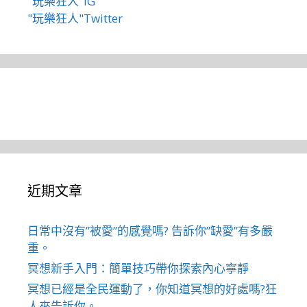
"玩樂狂人"IG
"玩樂狂人"Twitter
近期文章
日常中沒有”被愛”的感覺嗎? 告訴你”缺愛”有多嚴
重。
冥想新手入門：簡單技巧帶你探索內心寧靜
冥想已經是全民運動了，你知道冥想的好處嗎?狂
人來告訴你。