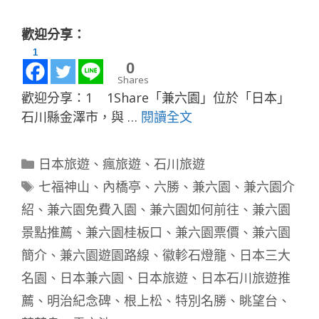
歡迎分享：
1
0
Shares
歡迎分享：1 1Share「兼六園」位於「日本」
石川縣金澤市，與 …
閱讀全文
分
日本旅遊
、
瘋旅遊
、
石川旅遊
類
標
七福神山
、
內橋亭
、
六勝
、
兼六園
、
兼六園介
籤
紹
、
兼六園免費入園
、
兼六園如何前往
、
兼六園
景點推薦
、
兼六園桂板口
、
兼六園票價
、
兼六園
簡介
、
兼六園遊園路線
、
徽軫石燈籠
、
日本三大
名園
、
日本兼六園
、
日本旅遊
、
日本石川旅遊推
薦
、
明治紀念碑
、
根上松
、
特別名勝
、
眺望台
、