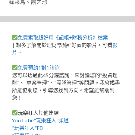
蓬萊島
、
霞之池
免費索取超好用《記帳+財務分析》檔案
。
| 想多了解關於理財"記帳"好處的影片，可看
影
片
。
免費預約1對1諮詢
您可以透過此45分鐘諮詢，來討論您的"投資理
財"、"專案管理"、"團隊管理"等問題。我會竭盡
所能協助您，引導您找到方向。希望能幫助到
您！
玩樂狂人其他連結
YouTube"玩樂狂人"頻道
"玩樂狂人"FB