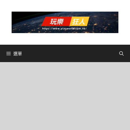
跳
至
主
要
內
容
選單