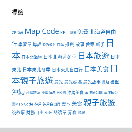
標籤
Map Code
免費
北海道自由
PPT
CP值高
儲蓄
日
行
推薦
學習單
導讀
故事
教案
新手
拉麵
投資理財
本
日本旅遊
日本北海道冬季
日本
日本北海道
日
日本美食
東北
日本東北冬季
日本東北自由行
本親子旅遊
晨光
晨光媽媽
晨光故事
書單
景點
沖繩
沖繩美食
沖繩旅遊
沖繩海洋博公園
海洋博公園
海洋博公
親子旅遊
美食
繪本
園Map Code
神戶
神戶自由行
說故事
財務自由
閱讀單
青森
退休
體驗