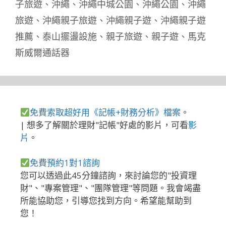
子旅遊
、
沖繩
、
沖繩中城公園
、
沖繩公園
、
沖繩
旅遊
、
沖繩親子旅遊
、
沖繩親子遊
、
沖繩親子遊
推薦
、
泰山擺盪設施
、
親子旅遊
、
親子遊
、
馬克
斯威爾通話器
免費索取超好用《記帳+財務分析》檔案
。
| 想多了解關於理財"記帳"好處的影片，可看
影
片
。
免費預約1對1諮詢
您可以透過此45分鐘諮詢，來討論您的"投資理
財"、"專案管理"、"團隊管理"等問題。我會竭盡
所能協助您，引導您找到方向。希望能幫助到
您！