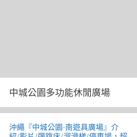
中城公園多功能休閒廣場
沖繩『中城公園-南遊具廣場』介
紹/影片/彈跳床/溜滑梯/停車場，超