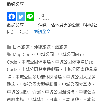
歡迎分享：
0
Shares
歡迎分享： 「沖繩」佔地最大的公園『中城公
園』，足足 …
閱讀全文
分
日本旅遊
、
沖繩旅遊
、
瘋旅遊
類
標
Map Code
、
中城公園
、
中城公園Map
籤
Code
、
中城公園停車場
、
中城公園停車場Map
Code
、
中城公園兒童遊戲區
、
中城公園南遊具廣
場
、
中城公園多功能休閒廣場
、
中城公園大型彈
跳床
、
中城公園大型攀爬網
、
中城公園大草皮
、
中城公園影片介紹
、
中城公園溜滑梯
、
中城公園
西駐車場
、
中城城趾
、
日本
、
日本旅遊
、
日本親