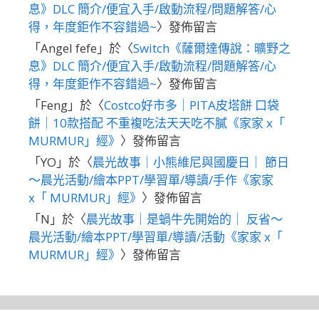
息》DLC 簡介/便宜入手/啟動流程/問題解答/心
得，年度鉅作不容錯過~
〉發佈留言
「
Angel fefe
」於〈
Switch《薩爾達傳說：曠野之
息》DLC 簡介/便宜入手/啟動流程/問題解答/心
得，年度鉅作不容錯過~
〉發佈留言
「
Feng
」於〈
Costco好市多｜PITA皮塔餅 口袋
餅｜10款搭配 不重複吃法天天吃不膩《家家 x「
MURMUR」經》
〉發佈留言
「
YO
」於〈
晨光故事｜小熊維尼與國慶日｜ 節日
～晨光活動/繪本PPT/學習單/導讀/手作《家家
x「 MURMUR」經》
〉發佈留言
「
N
」於〈
晨光故事｜是蝸牛先開始的｜ 反省～
晨光活動/繪本PPT/學習單/導讀/活動《家家 x「
MURMUR」經》
〉發佈留言