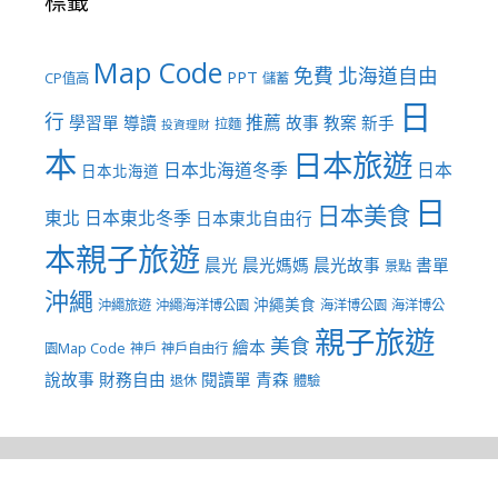
標籤
Map Code
免費
北海道自由
PPT
CP值高
儲蓄
日
行
推薦
學習單
導讀
故事
教案
新手
拉麵
投資理財
本
日本旅遊
日本北海道冬季
日本
日本北海道
日
日本美食
東北
日本東北冬季
日本東北自由行
本親子旅遊
晨光
晨光媽媽
晨光故事
書單
景點
沖繩
沖繩美食
沖繩旅遊
沖繩海洋博公園
海洋博公園
海洋博公
親子旅遊
美食
繪本
園Map Code
神戶
神戶自由行
說故事
財務自由
閱讀單
青森
退休
體驗