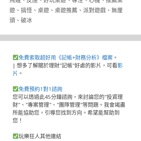
遊
、
搞怪
、
桌遊
、
桌遊推薦
、
派對遊戲
、
無厘
頭
、
破冰
免費索取超好用《記帳+財務分析》檔案
。
| 想多了解關於理財"記帳"好處的影片，可看
影
片
。
免費預約1對1諮詢
您可以透過此45分鐘諮詢，來討論您的"投資理
財"、"專案管理"、"團隊管理"等問題。我會竭盡
所能協助您，引導您找到方向。希望能幫助到
您！
玩樂狂人其他連結