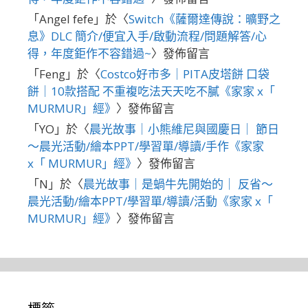
「
Angel fefe
」於〈
Switch《薩爾達傳說：曠野之
息》DLC 簡介/便宜入手/啟動流程/問題解答/心
得，年度鉅作不容錯過~
〉發佈留言
「
Feng
」於〈
Costco好市多｜PITA皮塔餅 口袋
餅｜10款搭配 不重複吃法天天吃不膩《家家 x「
MURMUR」經》
〉發佈留言
「
YO
」於〈
晨光故事｜小熊維尼與國慶日｜ 節日
～晨光活動/繪本PPT/學習單/導讀/手作《家家
x「 MURMUR」經》
〉發佈留言
「
N
」於〈
晨光故事｜是蝸牛先開始的｜ 反省～
晨光活動/繪本PPT/學習單/導讀/活動《家家 x「
MURMUR」經》
〉發佈留言