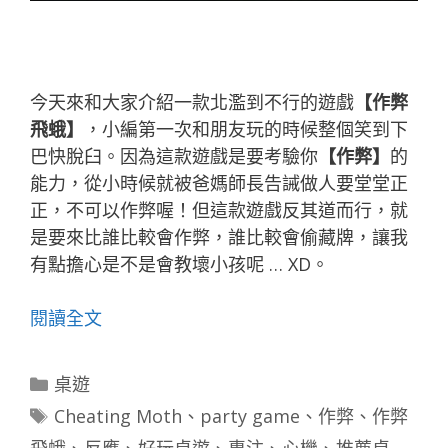
今天來和大家介紹一款北濫到不行的遊戲
【作弊
飛蛾】
，小編第一次和朋友玩的時候整個笑到下
巴快脫臼。
因為這款遊戲是要考驗你
【作弊】
的
能力，從小時候就被爸媽師長告誡做人要堂堂正
正，不可以作弊喔！
但這款遊戲反其道而行，就
是要來比誰比較會作弊，誰比較會偷藏牌，讓我
有點擔心是不是會教壞小孩呢 … XD。
閱讀全文
分
桌遊
類
標
Cheating Moth
、
party game
、
作弊
、
作弊
籤
飛蛾
、
反應
、
好玩桌遊
、
專注
、
心機
、
推薦桌