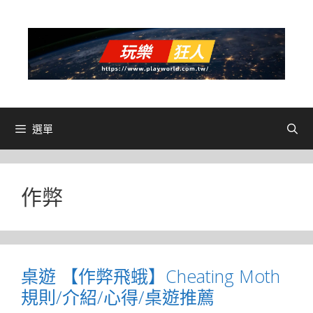
跳
至
主
要
內
容
選單
作弊
桌遊 【作弊飛蛾】Cheating Moth
規則/介紹/心得/桌遊推薦