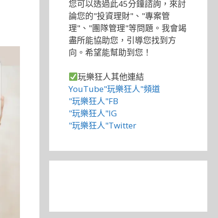
您可以透過此45分鐘諮詢，來討
論您的"投資理財"、"專案管
理"、"團隊管理"等問題。我會竭
盡所能協助您，引導您找到方
向。希望能幫助到您！
玩樂狂人其他連結
YouTube"玩樂狂人"頻道
"玩樂狂人"FB
"玩樂狂人"IG
"玩樂狂人"Twitter