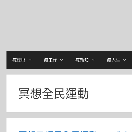
瘋理財
瘋工作
瘋新知
瘋人生
冥想全民運動