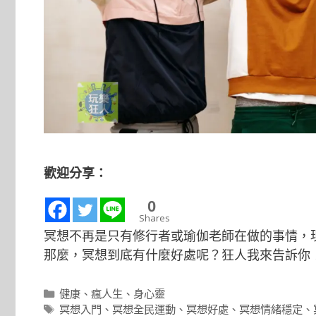
歡迎分享：
0
Shares
冥想不再是只有修行者或瑜伽老師在做的事情，
那麼，冥想到底有什麼好處呢？狂人我來告訴你
分
健康
、
瘋人生
、
身心靈
類
標
冥想入門
、
冥想全民運動
、
冥想好處
、
冥想情緒穩定
、