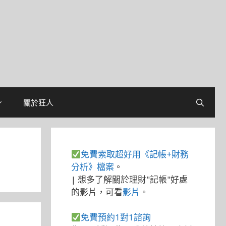
關於狂人
免費索取超好用《記帳+財務
分析》檔案
。
| 想多了解關於理財"記帳"好處
的影片，可看
影片
。
免費預約1對1諮詢