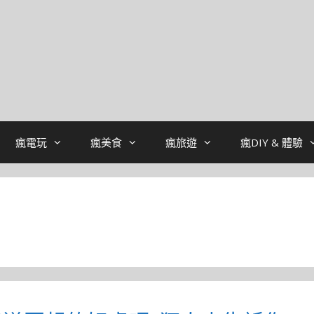
瘋電玩
瘋美食
瘋旅遊
瘋DIY & 體驗