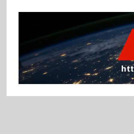
跳
至
主
要
內
容