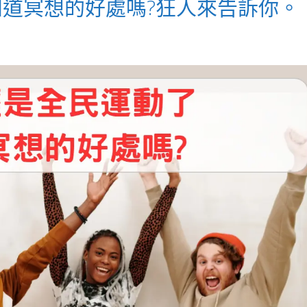
道冥想的好處嗎?狂人來告訴你。