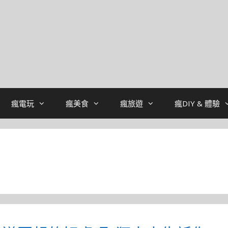
瘋電玩
瘋美食
瘋旅遊
瘋DIY & 體驗