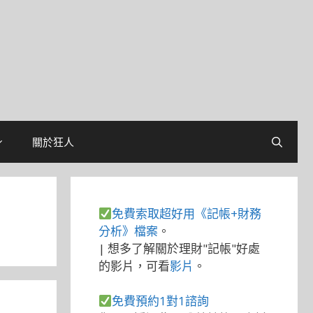
關於狂人
免費索取超好用《記帳+財務
分析》檔案
。
| 想多了解關於理財"記帳"好處
的影片，可看
影片
。
免費預約1對1諮詢