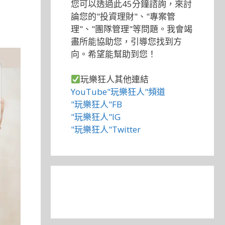
您可以透過此45分鐘諮詢，來討
論您的"投資理財"、"專案管
理"、"團隊管理"等問題。我會竭
盡所能協助您，引導您找到方
向。希望能幫助到您！
玩樂狂人其他連結
YouTube"玩樂狂人"頻道
"玩樂狂人"FB
"玩樂狂人"IG
"玩樂狂人"Twitter