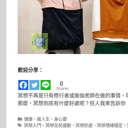
歡迎分享：
0
Shares
冥想不再是只有修行者或瑜伽老師在做的事情，
那麼，冥想到底有什麼好處呢？狂人我來告訴你
分
健康
、
瘋人生
、
身心靈
類
標
冥想入門
、
冥想全民運動
、
冥想好處
、
冥想情緒穩定
、