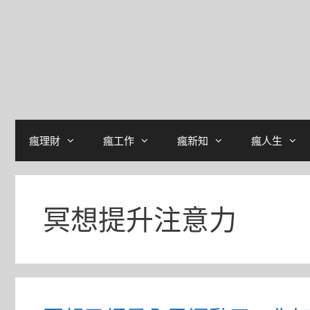
瘋理財
瘋工作
瘋新知
瘋人生
冥想提升注意力