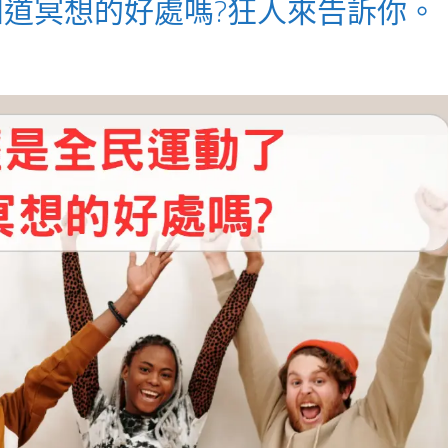
道冥想的好處嗎?狂人來告訴你。