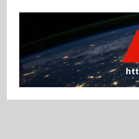
跳
至
主
要
內
容