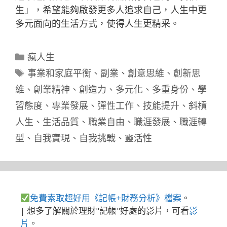
生」，希望能夠啟發更多人追求自己，人生中更
多元面向的生活方式，使得人生更精采。
分
瘋人生
類
標
事業和家庭平衡
、
副業
、
創意思維
、
創新思
籤
維
、
創業精神
、
創造力
、
多元化
、
多重身份
、
學
習態度
、
專業發展
、
彈性工作
、
技能提升
、
斜槓
人生
、
生活品質
、
職業自由
、
職涯發展
、
職涯轉
型
、
自我實現
、
自我挑戰
、
靈活性
免費索取超好用《記帳+財務分析》檔案
。
| 想多了解關於理財"記帳"好處的影片，可看
影
片
。