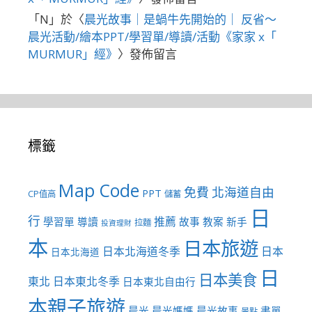
「
N
」於〈
晨光故事｜是蝸牛先開始的｜ 反省～
晨光活動/繪本PPT/學習單/導讀/活動《家家 x「
MURMUR」經》
〉發佈留言
標籤
Map Code
免費
北海道自由
PPT
CP值高
儲蓄
日
行
推薦
學習單
導讀
故事
教案
新手
拉麵
投資理財
本
日本旅遊
日本北海道冬季
日本
日本北海道
日
日本美食
東北
日本東北冬季
日本東北自由行
本親子旅遊
晨光
晨光媽媽
晨光故事
書單
景點