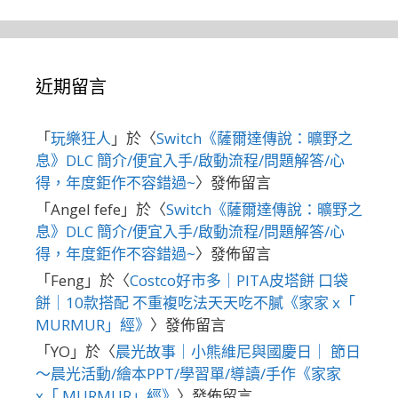
近期留言
「
玩樂狂人
」於〈
Switch《薩爾達傳說：曠野之
息》DLC 簡介/便宜入手/啟動流程/問題解答/心
得，年度鉅作不容錯過~
〉發佈留言
「
Angel fefe
」於〈
Switch《薩爾達傳說：曠野之
息》DLC 簡介/便宜入手/啟動流程/問題解答/心
得，年度鉅作不容錯過~
〉發佈留言
「
Feng
」於〈
Costco好市多｜PITA皮塔餅 口袋
餅｜10款搭配 不重複吃法天天吃不膩《家家 x「
MURMUR」經》
〉發佈留言
「
YO
」於〈
晨光故事｜小熊維尼與國慶日｜ 節日
～晨光活動/繪本PPT/學習單/導讀/手作《家家
x「 MURMUR」經》
〉發佈留言