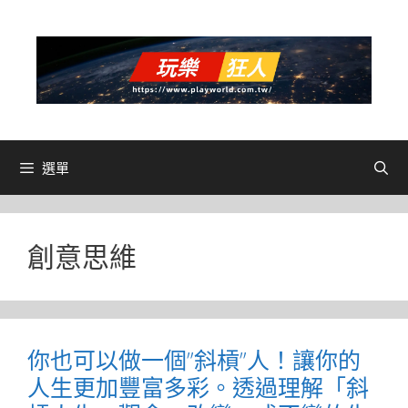
跳
至
主
要
內
容
選單
創意思維
你也可以做一個”斜槓”人！讓你的
人生更加豐富多彩。透過理解「斜