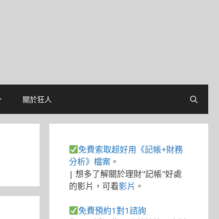
關於狂人
免費索取超好用《記帳+財務
分析》檔案
。
| 想多了解關於理財"記帳"好處
的影片，可看
影片
。
免費預約1對1諮詢