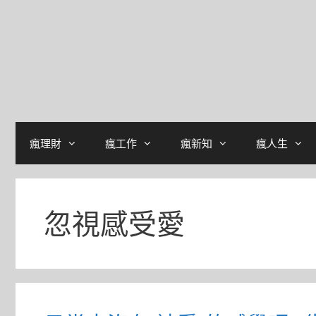
瘋理財
瘋工作
瘋新知
瘋人生
忽視感受愛