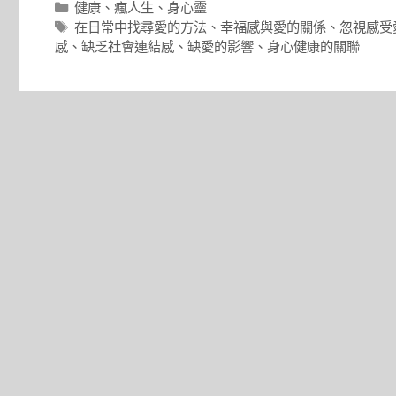
分
健康
、
瘋人生
、
身心靈
類
標
在日常中找尋愛的方法
、
幸福感與愛的關係
、
忽視感受
籤
感
、
缺乏社會連結感
、
缺愛的影響
、
身心健康的關聯