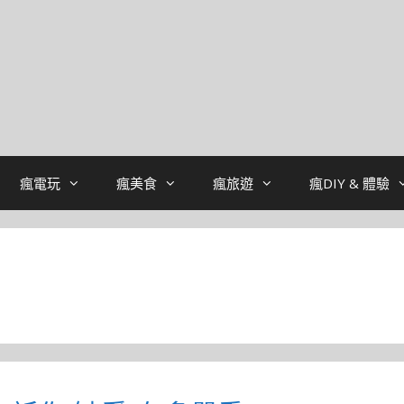
瘋電玩
瘋美食
瘋旅遊
瘋DIY & 體驗