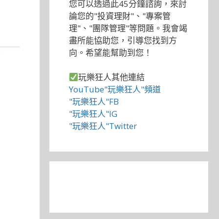
您可以透過此45分鐘諮詢，來討
論您的"投資理財"、"專案管
理"、"團隊管理"等問題。我會竭
盡所能協助您，引導您找到方
向。希望能幫助到您！
玩樂狂人其他連結
YouTube"玩樂狂人"頻道
"玩樂狂人"FB
"玩樂狂人"IG
"玩樂狂人"Twitter