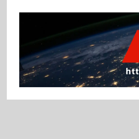
跳
至
主
要
內
容