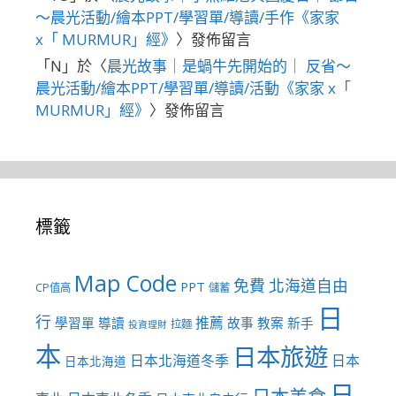
～晨光活動/繪本PPT/學習單/導讀/手作《家家
x「 MURMUR」經》
〉發佈留言
「
N
」於〈
晨光故事｜是蝸牛先開始的｜ 反省～
晨光活動/繪本PPT/學習單/導讀/活動《家家 x「
MURMUR」經》
〉發佈留言
標籤
Map Code
免費
北海道自由
PPT
CP值高
儲蓄
日
行
推薦
學習單
導讀
故事
教案
新手
拉麵
投資理財
本
日本旅遊
日本北海道冬季
日本
日本北海道
日