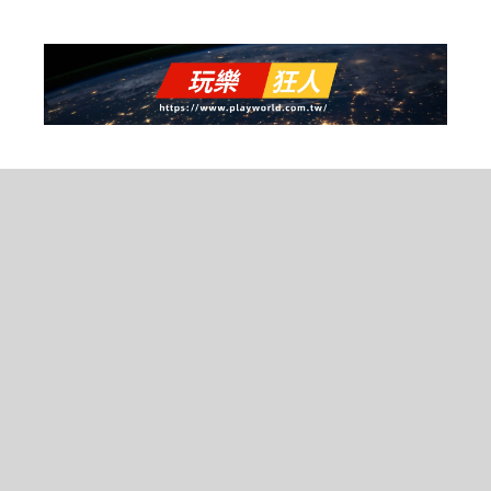
跳
至
主
要
內
容