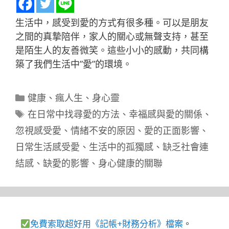
生活中，感受到愛的方式有很多種。可以是朋友
之間的真摯陪伴，家人的關心或無聲支持，甚至
是陌生人的友善微笑。這些小小的感動，共同構
築了我們生活中”愛”的環境。
分
健康
、
瘋人生
、
身心靈
類
標
在日常中找尋愛的方法
、
幸福感與愛的關係
、
籤
忽視感受愛
、
情緒不安的原因
、
愛的正面影響
、
日常生活感受愛
、
生活中的孤獨感
、
缺乏社會連
結感
、
缺愛的影響
、
身心健康的關聯
免費索取超好用《記帳+財務分析》檔案
。