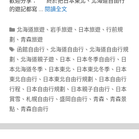
歡迎分享： 終於把日本東北、北海道自由行
的遊記都寫 …
閱讀全文
分
北海道旅遊
、
岩手旅遊
、
日本旅遊
、
行前規
類
劃
、
青森旅遊
標
函館自由行
、
北海道自由行
、
北海道自由行規
籤
劃
、
北海道親子遊
、
日本
、
日本冬季自由行
、
日
本北海道冬季
、
日本東北
、
日本東北冬季
、
日本
東北自由行
、
日本東北自由行規劃
、
日本自由行
行程
、
日本自由行規劃
、
日本親子自由行
、
日本
賞雪
、
札幌自由行
、
盛岡自由行
、
青森
、
青森景
點
、
青森自由行