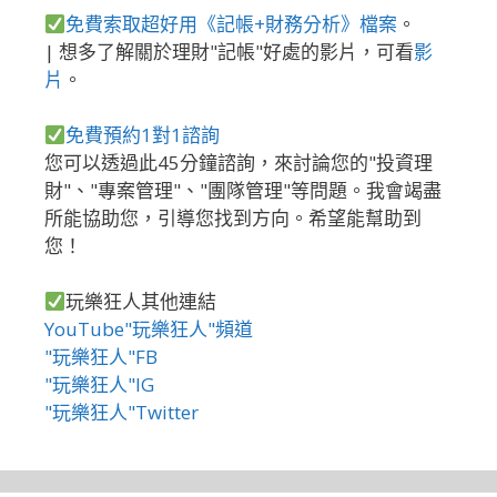
免費索取超好用《記帳+財務分析》檔案
。
| 想多了解關於理財"記帳"好處的影片，可看
影
片
。
免費預約1對1諮詢
您可以透過此45分鐘諮詢，來討論您的"投資理
財"、"專案管理"、"團隊管理"等問題。我會竭盡
所能協助您，引導您找到方向。希望能幫助到
您！
玩樂狂人其他連結
YouTube"玩樂狂人"頻道
"玩樂狂人"FB
"玩樂狂人"IG
"玩樂狂人"Twitter