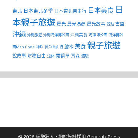
日
日本美食
東北
日本東北冬季
日本東北自由行
本親子旅遊
晨光
晨光媽媽
晨光故事
書單
景點
沖繩
沖繩美食
沖繩旅遊
沖繩海洋博公園
海洋博公園
海洋博公
親子旅遊
美食
繪本
園Map Code
神戶
神戶自由行
說故事
財務自由
閱讀單
青森
退休
體驗
© 2026 玩樂狂人
• 網站設計採用
GeneratePress