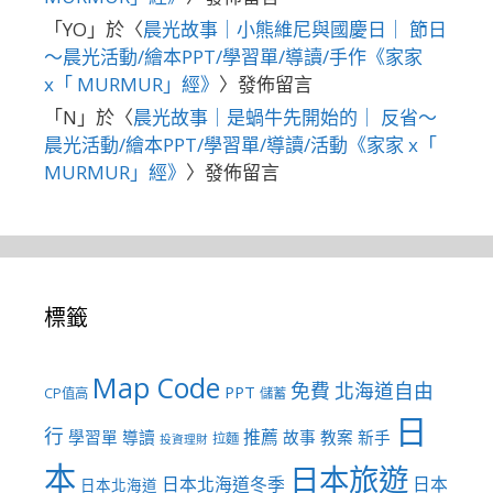
「
YO
」於〈
晨光故事｜小熊維尼與國慶日｜ 節日
～晨光活動/繪本PPT/學習單/導讀/手作《家家
x「 MURMUR」經》
〉發佈留言
「
N
」於〈
晨光故事｜是蝸牛先開始的｜ 反省～
晨光活動/繪本PPT/學習單/導讀/活動《家家 x「
MURMUR」經》
〉發佈留言
標籤
Map Code
免費
北海道自由
PPT
CP值高
儲蓄
日
行
推薦
學習單
導讀
故事
教案
新手
拉麵
投資理財
本
日本旅遊
日本北海道冬季
日本
日本北海道