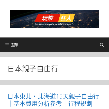
跳
至
主
要
內
容
選單
日本親子自由行
日本東北・北海道15天親子自由行
｜基本費用分析參考｜行程規劃