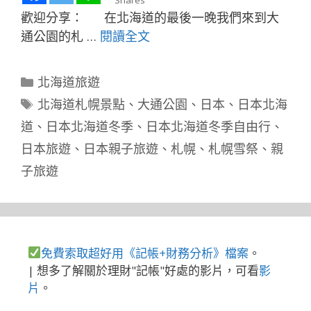
歡迎分享： 在北海道的最後一晚我們來到大
通公園的札 …
閱讀全文
分
北海道旅遊
類
標
北海道札幌景點
、
大通公園
、
日本
、
日本北海
籤
道
、
日本北海道冬季
、
日本北海道冬季自由行
、
日本旅遊
、
日本親子旅遊
、
札幌
、
札幌雪祭
、
親
子旅遊
免費索取超好用《記帳+財務分析》檔案
。
| 想多了解關於理財"記帳"好處的影片，可看
影
片
。