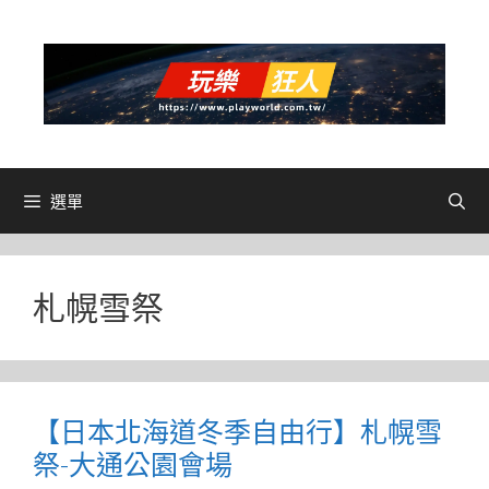
跳
至
主
要
內
容
選單
札幌雪祭
【日本北海道冬季自由行】札幌雪
祭-大通公園會場