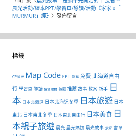
「
N
」於〈
晨光故事｜是蝸牛先開始的｜ 反省～
晨光活動/繪本PPT/學習單/導讀/活動《家家 x「
MURMUR」經》
〉發佈留言
標籤
Map Code
免費
北海道自由
PPT
CP值高
儲蓄
日
行
推薦
學習單
導讀
故事
教案
新手
拉麵
投資理財
本
日本旅遊
日本北海道冬季
日本
日本北海道
日
日本美食
東北
日本東北冬季
日本東北自由行
本親子旅遊
晨光
晨光媽媽
晨光故事
書單
景點