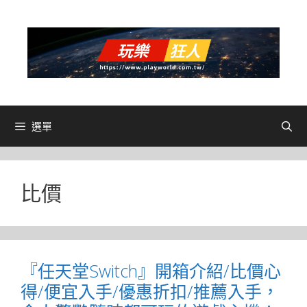
跳
至
主
要
內
容
選單
比價
『任天堂Switch』開箱介紹/比價心
得/便宜入手/優惠折扣/推薦入手，