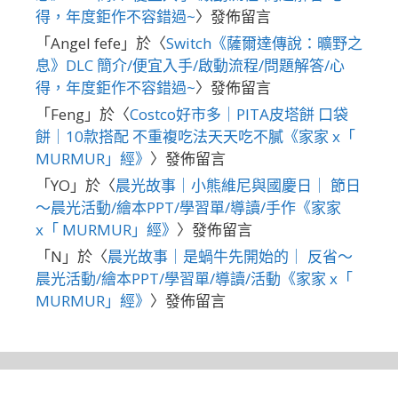
得，年度鉅作不容錯過~
〉發佈留言
「
Angel fefe
」於〈
Switch《薩爾達傳說：曠野之
息》DLC 簡介/便宜入手/啟動流程/問題解答/心
得，年度鉅作不容錯過~
〉發佈留言
「
Feng
」於〈
Costco好市多｜PITA皮塔餅 口袋
餅｜10款搭配 不重複吃法天天吃不膩《家家 x「
MURMUR」經》
〉發佈留言
「
YO
」於〈
晨光故事｜小熊維尼與國慶日｜ 節日
～晨光活動/繪本PPT/學習單/導讀/手作《家家
x「 MURMUR」經》
〉發佈留言
「
N
」於〈
晨光故事｜是蝸牛先開始的｜ 反省～
晨光活動/繪本PPT/學習單/導讀/活動《家家 x「
MURMUR」經》
〉發佈留言