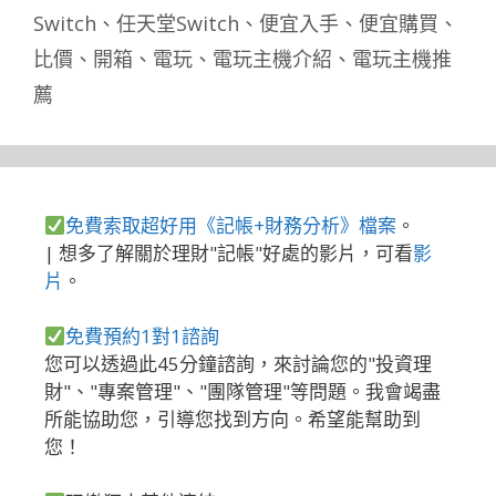
Switch
、
任天堂Switch
、
便宜入手
、
便宜購買
、
比價
、
開箱
、
電玩
、
電玩主機介紹
、
電玩主機推
薦
免費索取超好用《記帳+財務分析》檔案
。
| 想多了解關於理財"記帳"好處的影片，可看
影
片
。
免費預約1對1諮詢
您可以透過此45分鐘諮詢，來討論您的"投資理
財"、"專案管理"、"團隊管理"等問題。我會竭盡
所能協助您，引導您找到方向。希望能幫助到
您！