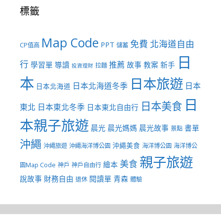
標籤
Map Code
免費
北海道自由
PPT
CP值高
儲蓄
日
行
推薦
學習單
導讀
故事
教案
新手
拉麵
投資理財
本
日本旅遊
日本北海道冬季
日本
日本北海道
日
日本美食
東北
日本東北冬季
日本東北自由行
本親子旅遊
晨光
晨光媽媽
晨光故事
書單
景點
沖繩
沖繩美食
沖繩旅遊
沖繩海洋博公園
海洋博公園
海洋博公
親子旅遊
美食
繪本
園Map Code
神戶
神戶自由行
說故事
財務自由
閱讀單
青森
退休
體驗