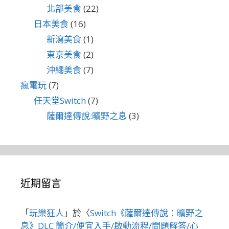
北部美食
(22)
日本美食
(16)
新瀉美食
(1)
東京美食
(2)
沖繩美食
(7)
瘋電玩
(7)
任天堂Switch
(7)
薩爾達傳說:曠野之息
(3)
近期留言
「
玩樂狂人
」於〈
Switch《薩爾達傳說：曠野之
息》DLC 簡介/便宜入手/啟動流程/問題解答/心