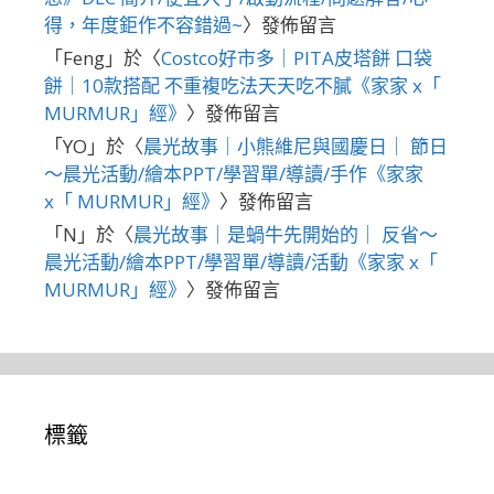
得，年度鉅作不容錯過~
〉發佈留言
「
Feng
」於〈
Costco好市多｜PITA皮塔餅 口袋
餅｜10款搭配 不重複吃法天天吃不膩《家家 x「
MURMUR」經》
〉發佈留言
「
YO
」於〈
晨光故事｜小熊維尼與國慶日｜ 節日
～晨光活動/繪本PPT/學習單/導讀/手作《家家
x「 MURMUR」經》
〉發佈留言
「
N
」於〈
晨光故事｜是蝸牛先開始的｜ 反省～
晨光活動/繪本PPT/學習單/導讀/活動《家家 x「
MURMUR」經》
〉發佈留言
標籤