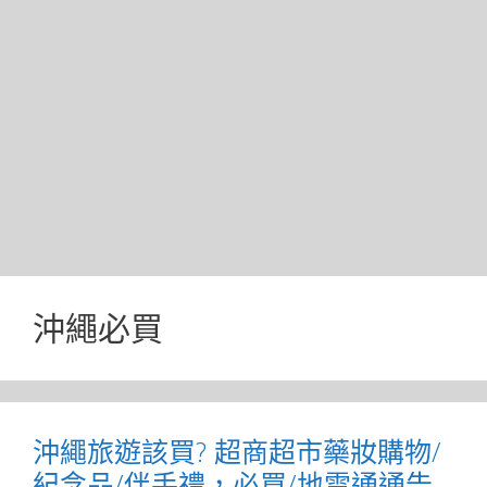
沖繩必買
沖繩旅遊該買? 超商超市藥妝購物/
紀念品/伴手禮，必買/地雷通通告