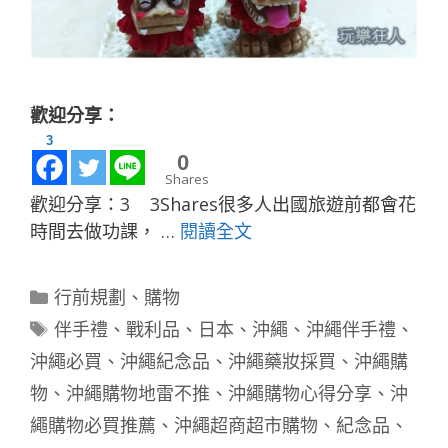
歡迎分享：
3
0
Shares
歡迎分享：3 3Shares很多人出國旅遊前都會花
時間去做功課， …
閱讀全文
分
行前規劃
、
購物
類
標
伴手禮
、
戰利品
、
日本
、
沖繩
、
沖繩伴手禮
、
籤
沖繩必買
、
沖繩紀念品
、
沖繩藥妝採買
、
沖繩購
物
、
沖繩購物地雷不推
、
沖繩購物心得分享
、
沖
繩購物必買推薦
、
沖繩超商超市購物
、
紀念品
、