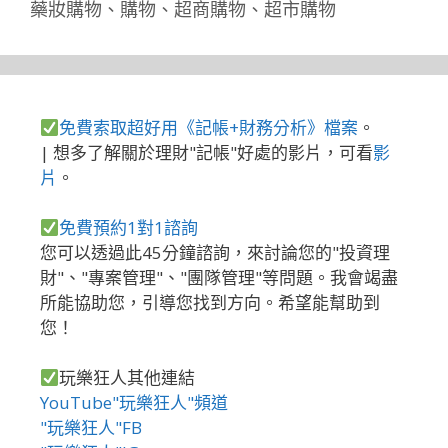
藥妝購物
、
購物
、
超商購物
、
超市購物
免費索取超好用《記帳+財務分析》檔案
。
| 想多了解關於理財"記帳"好處的影片，可看
影
片
。
免費預約1對1諮詢
您可以透過此45分鐘諮詢，來討論您的"投資理
財"、"專案管理"、"團隊管理"等問題。我會竭盡
所能協助您，引導您找到方向。希望能幫助到
您！
玩樂狂人其他連結
YouTube"玩樂狂人"頻道
"玩樂狂人"FB