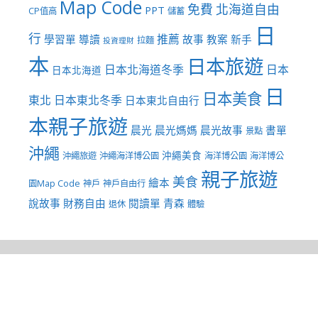
Map Code
免費
北海道自由
PPT
CP值高
儲蓄
日
行
推薦
學習單
導讀
故事
教案
新手
拉麵
投資理財
本
日本旅遊
日本北海道冬季
日本
日本北海道
日
日本美食
東北
日本東北冬季
日本東北自由行
本親子旅遊
晨光
晨光媽媽
晨光故事
書單
景點
沖繩
沖繩美食
沖繩旅遊
沖繩海洋博公園
海洋博公園
海洋博公
親子旅遊
美食
繪本
園Map Code
神戶
神戶自由行
說故事
財務自由
閱讀單
青森
退休
體驗