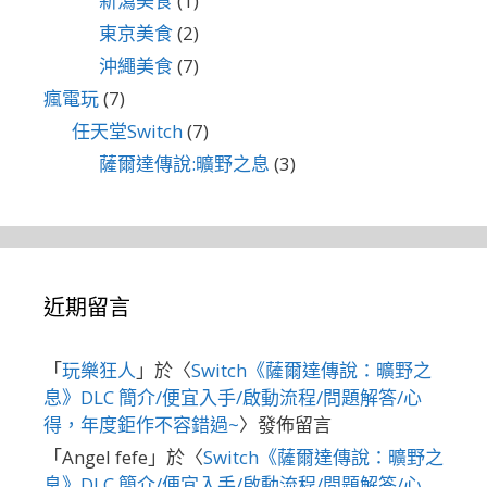
新瀉美食
(1)
東京美食
(2)
沖繩美食
(7)
瘋電玩
(7)
任天堂Switch
(7)
薩爾達傳說:曠野之息
(3)
近期留言
「
玩樂狂人
」於〈
Switch《薩爾達傳說：曠野之
息》DLC 簡介/便宜入手/啟動流程/問題解答/心
得，年度鉅作不容錯過~
〉發佈留言
「
Angel fefe
」於〈
Switch《薩爾達傳說：曠野之
息》DLC 簡介/便宜入手/啟動流程/問題解答/心