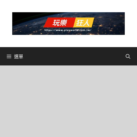
跳
至
主
要
內
容
選單