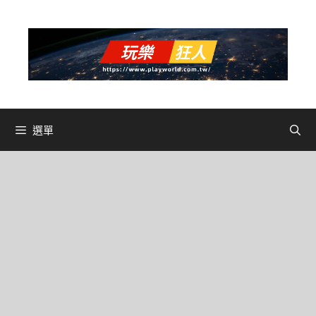
跳
至
主
要
內
容
選單