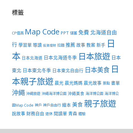
標籤
Map Code
免費
北海道自由
PPT
CP值高
儲蓄
日
行
推薦
學習單
導讀
故事
教案
新手
拉麵
投資理財
本
日本旅遊
日本北海道冬季
日本
日本北海道
日
日本美食
東北
日本東北冬季
日本東北自由行
本親子旅遊
晨光
晨光媽媽
晨光故事
書單
景點
沖繩
沖繩美食
沖繩旅遊
沖繩海洋博公園
海洋博公園
海洋博公
親子旅遊
美食
繪本
園Map Code
神戶
神戶自由行
說故事
財務自由
閱讀單
青森
退休
體驗