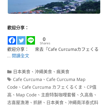
歡迎分享：
0
Shares
歡迎分享： 來去『Cafe Curcumaカフェくる
…
閱讀全文
分
日本美食
、
沖繩美食
、
瘋美食
類
標
Cafe Curcuma
、
Cafe Curcuma Map
籤
Code
、
Cafe Curcuma カフェくるくま
、
CP值
高
、
Map Code
、
主廚特製咖哩套餐
、
久高島
、
志喜屋漁港
、
抓餅
、
日本美食
、
沖繩南洋泰式料