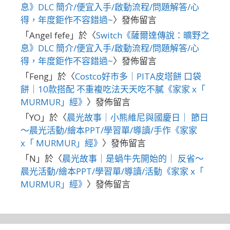
息》DLC 簡介/便宜入手/啟動流程/問題解答/心
得，年度鉅作不容錯過~
〉發佈留言
「
Angel fefe
」於〈
Switch《薩爾達傳說：曠野之
息》DLC 簡介/便宜入手/啟動流程/問題解答/心
得，年度鉅作不容錯過~
〉發佈留言
「
Feng
」於〈
Costco好市多｜PITA皮塔餅 口袋
餅｜10款搭配 不重複吃法天天吃不膩《家家 x「
MURMUR」經》
〉發佈留言
「
YO
」於〈
晨光故事｜小熊維尼與國慶日｜ 節日
～晨光活動/繪本PPT/學習單/導讀/手作《家家
x「 MURMUR」經》
〉發佈留言
「
N
」於〈
晨光故事｜是蝸牛先開始的｜ 反省～
晨光活動/繪本PPT/學習單/導讀/活動《家家 x「
MURMUR」經》
〉發佈留言