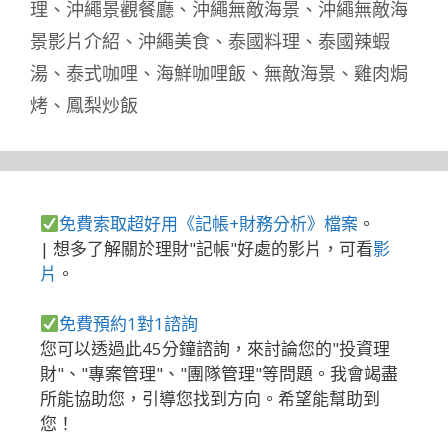
理
、
沖繩景觀餐廳
、
沖繩無敵海景
、
沖繩無敵海
景影片介紹
、
沖繩美食
、
泰國料理
、
泰國辣蝦
湯
、
泰式咖哩
、
海鮮咖哩飯
、
無敵海景
、
雞肉焗
烤
、
鳳梨炒飯
免費索取超好用《記帳+財務分析》檔案
。
| 想多了解關於理財"記帳"好處的影片，可看
影
片
。
免費預約1對1諮詢
您可以透過此45分鐘諮詢，來討論您的"投資理
財"、"專案管理"、"團隊管理"等問題。我會竭盡
所能協助您，引導您找到方向。希望能幫助到
您！