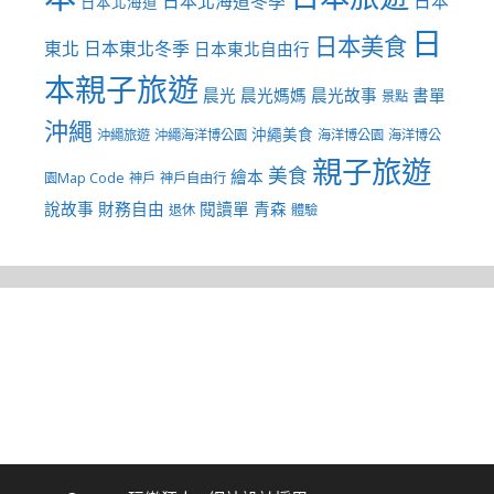
日本北海道冬季
日本
日本北海道
日
日本美食
東北
日本東北冬季
日本東北自由行
本親子旅遊
晨光
晨光媽媽
晨光故事
書單
景點
沖繩
沖繩美食
沖繩旅遊
沖繩海洋博公園
海洋博公園
海洋博公
親子旅遊
美食
繪本
園Map Code
神戶
神戶自由行
說故事
財務自由
閱讀單
青森
退休
體驗