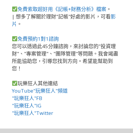
免費索取超好用《記帳+財務分析》檔案
。
| 想多了解關於理財"記帳"好處的影片，可看
影
片
。
免費預約1對1諮詢
您可以透過此45分鐘諮詢，來討論您的"投資理
財"、"專案管理"、"團隊管理"等問題。我會竭盡
所能協助您，引導您找到方向。希望能幫助到
您！
玩樂狂人其他連結
YouTube"玩樂狂人"頻道
"玩樂狂人"FB
"玩樂狂人"IG
"玩樂狂人"Twitter