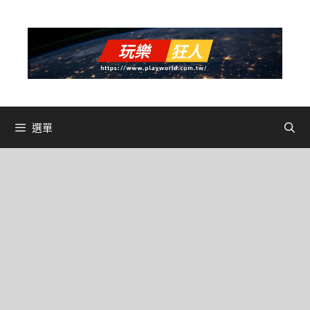
跳
至
主
要
內
容
選單