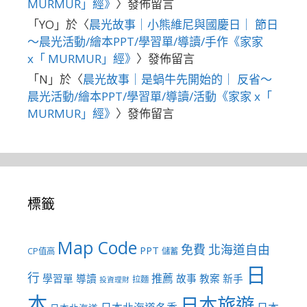
MURMUR」經》
〉發佈留言
「
YO
」於〈
晨光故事｜小熊維尼與國慶日｜ 節日
～晨光活動/繪本PPT/學習單/導讀/手作《家家
x「 MURMUR」經》
〉發佈留言
「
N
」於〈
晨光故事｜是蝸牛先開始的｜ 反省～
晨光活動/繪本PPT/學習單/導讀/活動《家家 x「
MURMUR」經》
〉發佈留言
標籤
Map Code
免費
北海道自由
PPT
CP值高
儲蓄
日
行
推薦
學習單
導讀
故事
教案
新手
拉麵
投資理財
本
日本旅遊