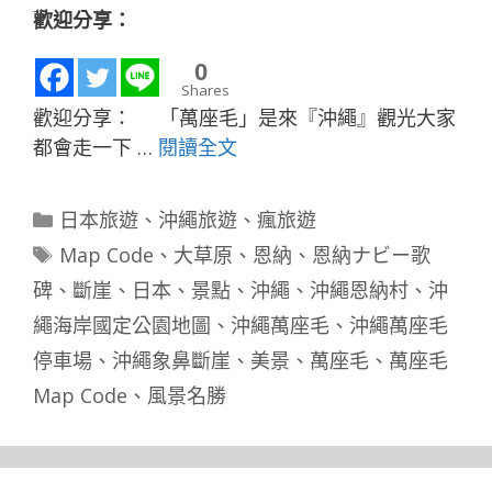
歡迎分享：
0
Shares
歡迎分享： 「萬座毛」是來『沖繩』觀光大家
都會走一下 …
閱讀全文
分
日本旅遊
、
沖繩旅遊
、
瘋旅遊
類
標
Map Code
、
大草原
、
恩納
、
恩納ナビー歌
籤
碑
、
斷崖
、
日本
、
景點
、
沖繩
、
沖繩恩納村
、
沖
繩海岸國定公園地圖
、
沖繩萬座毛
、
沖繩萬座毛
停車場
、
沖繩象鼻斷崖
、
美景
、
萬座毛
、
萬座毛
Map Code
、
風景名勝