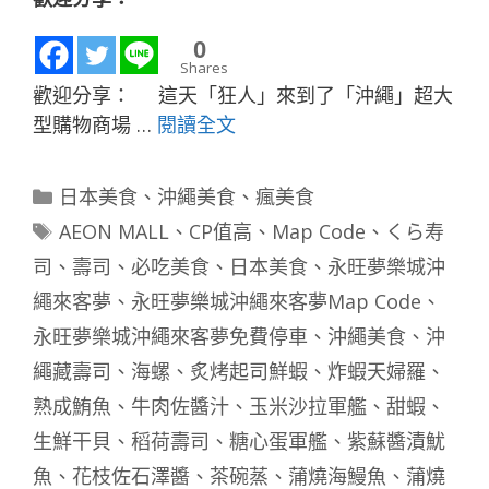
0
Shares
歡迎分享： 這天「狂人」來到了「沖繩」超大
型購物商場 …
閱讀全文
分
日本美食
、
沖繩美食
、
瘋美食
類
標
AEON MALL
、
CP值高
、
Map Code
、
くら寿
籤
司
、
壽司
、
必吃美食
、
日本美食
、
永旺夢樂城沖
繩來客夢
、
永旺夢樂城沖繩來客夢Map Code
、
永旺夢樂城沖繩來客夢免費停車
、
沖繩美食
、
沖
繩藏壽司
、
海螺
、
炙烤起司鮮蝦
、
炸蝦天婦羅
、
熟成鮪魚
、
牛肉佐醬汁
、
玉米沙拉軍艦
、
甜蝦
、
生鮮干貝
、
稻荷壽司
、
糖心蛋軍艦
、
紫蘇醬漬魷
魚
、
花枝佐石澤醬
、
茶碗蒸
、
蒲燒海鰻魚
、
蒲燒