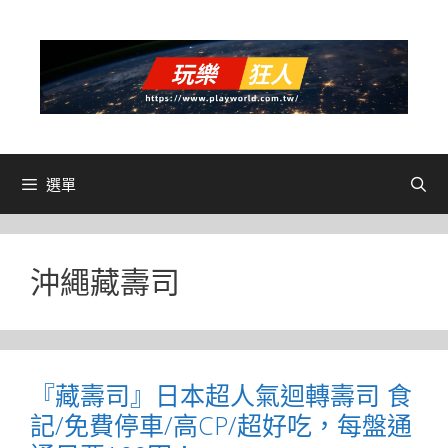
跳
至
主
要
內
容
選單
沖繩藏壽司
『藏壽司』日本超人氣迴轉壽司 食
記/免費停車/高CP/超好吃，每盤通