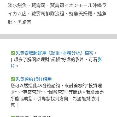
淡水鰻魚
、
藏壽司
、
藏壽司イオンモール沖縄ラ
イカム店
、
藏壽司排隊流程
、
魷魚天婦羅
、
鮭魚
肚
、
黑豬肉
免費索取超好用《記帳+財務分析》檔案
。
| 想多了解關於理財"記帳"好處的影片，可看
影
片
。
免費預約1對1諮詢
您可以透過此45分鐘諮詢，來討論您的"投資理
財"、"專案管理"、"團隊管理"等問題。我會竭盡
所能協助您，引導您找到方向。希望能幫助到
您！