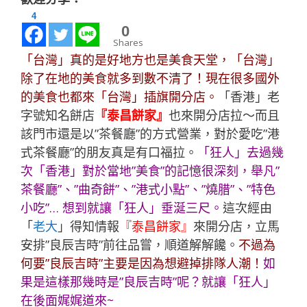
4
0
Shares
「台灣」真的是好地方也是美食天堂，「台灣」
除了在地的美食就多到數不清了！現在很多國外
的美食也都來「台灣」插旗開分店。
「香港」老
字號知名餅店
『泰昌餅家』
也來開分店拉～而且
該門市還是以”茶餐廳”的方式營業，對於愛吃”港
式茶餐廳”的朋友真是有口福拉。
「
狂人
」去過幾
次「香港」對於當地”美食”的記憶很深刻，舉凡”
茶餐廳”、”曲奇餅”、”港式小點”、”燒腊”、”特色
小吃”… 想到就讓「
狂人
」垂涎三尺。
這次經由
「
老大
」得知情報
『泰昌餅家』
來開分店，立馬
安排”良辰吉時”前往品嘗，順道解解饞。
不過為
何要”良辰吉時”主要是因為想避掉排隊人潮！
如
果是這樣那幾時是”良辰吉時”呢？就讓「
狂人
」
在後面娓娓道來~