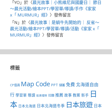
「
YO
」於〈
晨光故事｜小熊維尼與國慶日｜ 節日
～晨光活動/繪本PPT/學習單/導讀/手作《家家
x「 MURMUR」經》
〉發佈留言
「
N
」於〈
晨光故事｜是蝸牛先開始的｜ 反省～
晨光活動/繪本PPT/學習單/導讀/活動《家家 x「
MURMUR」經》
〉發佈留言
標籤
Map Code
免費
北海道自由
PPT
CP值高
儲蓄
日
行
推薦
學習單
導讀
故事
教案
新手
拉麵
投資理財
本
日本旅遊
日本北海道冬季
日本
日本北海道