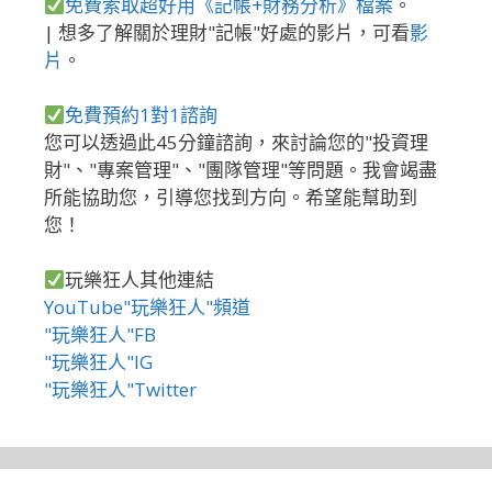
免費索取超好用《記帳+財務分析》檔案
。
| 想多了解關於理財"記帳"好處的影片，可看
影
片
。
免費預約1對1諮詢
您可以透過此45分鐘諮詢，來討論您的"投資理
財"、"專案管理"、"團隊管理"等問題。我會竭盡
所能協助您，引導您找到方向。希望能幫助到
您！
玩樂狂人其他連結
YouTube"玩樂狂人"頻道
"玩樂狂人"FB
"玩樂狂人"IG
"玩樂狂人"Twitter