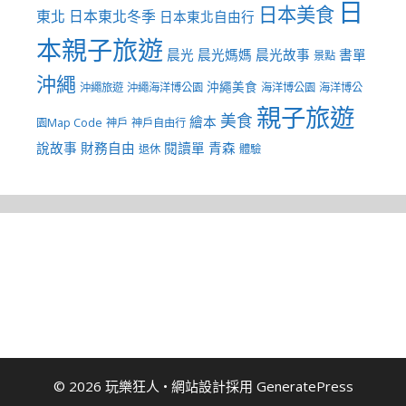
日
日本美食
東北
日本東北冬季
日本東北自由行
本親子旅遊
晨光
晨光媽媽
晨光故事
書單
景點
沖繩
沖繩美食
沖繩旅遊
沖繩海洋博公園
海洋博公園
海洋博公
親子旅遊
美食
繪本
園Map Code
神戶
神戶自由行
說故事
財務自由
閱讀單
青森
退休
體驗
© 2026 玩樂狂人
• 網站設計採用
GeneratePress