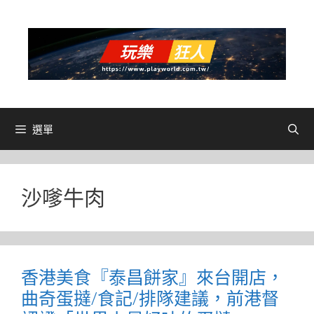
跳
至
主
要
內
容
選單
沙嗲牛肉
香港美食『泰昌餅家』來台開店，
曲奇蛋撻/食記/排隊建議，前港督