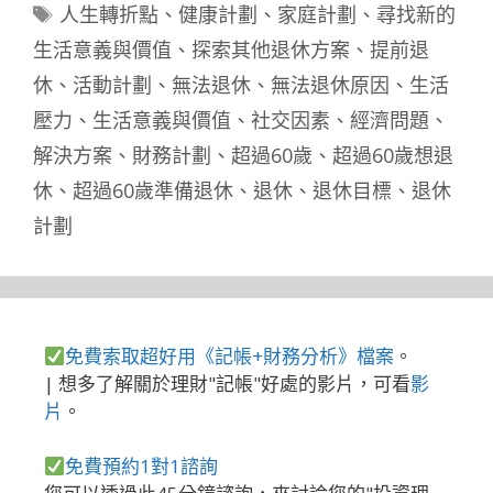
類
標
人生轉折點
、
健康計劃
、
家庭計劃
、
尋找新的
籤
生活意義與價值
、
探索其他退休方案
、
提前退
休
、
活動計劃
、
無法退休
、
無法退休原因
、
生活
壓力
、
生活意義與價值
、
社交因素
、
經濟問題
、
解決方案
、
財務計劃
、
超過60歲
、
超過60歲想退
休
、
超過60歲準備退休
、
退休
、
退休目標
、
退休
計劃
免費索取超好用《記帳+財務分析》檔案
。
| 想多了解關於理財"記帳"好處的影片，可看
影
片
。
免費預約1對1諮詢