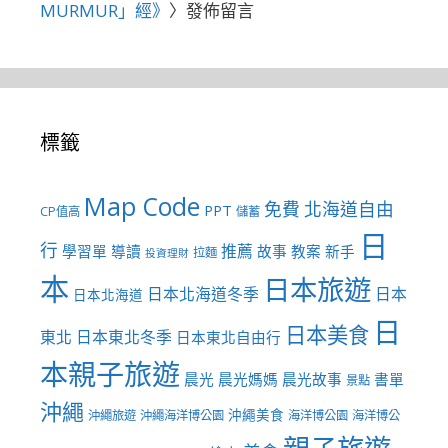
MURMUR」經》
〉發佈留言
標籤
Map Code
免費
北海道自由
PPT
CP值高
儲蓄
日
行
推薦
學習單
導讀
故事
教案
新手
拉麵
投資理財
本
日本旅遊
日本北海道冬季
日本
日本北海道
日
日本美食
東北
日本東北冬季
日本東北自由行
本親子旅遊
晨光
晨光媽媽
晨光故事
書單
景點
沖繩
沖繩美食
沖繩旅遊
沖繩海洋博公園
海洋博公園
海洋博公