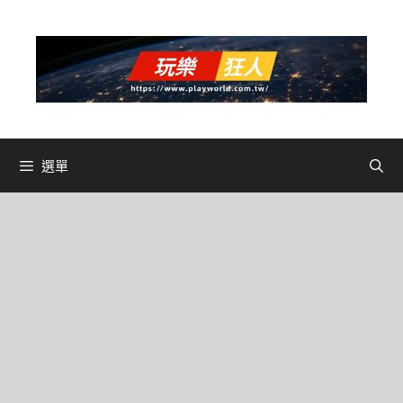
跳
至
主
要
內
容
選單