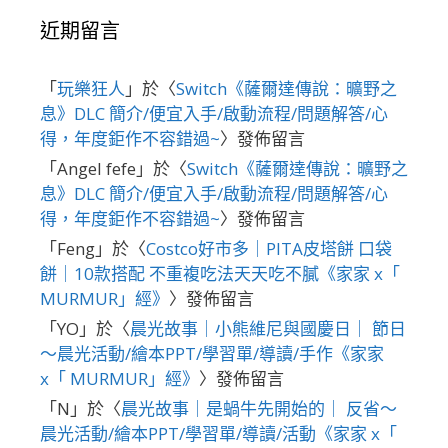
近期留言
「
玩樂狂人
」於〈
Switch《薩爾達傳說：曠野之
息》DLC 簡介/便宜入手/啟動流程/問題解答/心
得，年度鉅作不容錯過~
〉發佈留言
「
Angel fefe
」於〈
Switch《薩爾達傳說：曠野之
息》DLC 簡介/便宜入手/啟動流程/問題解答/心
得，年度鉅作不容錯過~
〉發佈留言
「
Feng
」於〈
Costco好市多｜PITA皮塔餅 口袋
餅｜10款搭配 不重複吃法天天吃不膩《家家 x「
MURMUR」經》
〉發佈留言
「
YO
」於〈
晨光故事｜小熊維尼與國慶日｜ 節日
～晨光活動/繪本PPT/學習單/導讀/手作《家家
x「 MURMUR」經》
〉發佈留言
「
N
」於〈
晨光故事｜是蝸牛先開始的｜ 反省～
晨光活動/繪本PPT/學習單/導讀/活動《家家 x「