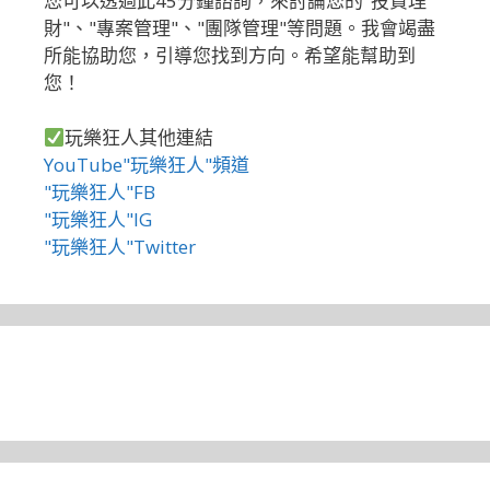
您可以透過此45分鐘諮詢，來討論您的"投資理
財"、"專案管理"、"團隊管理"等問題。我會竭盡
所能協助您，引導您找到方向。希望能幫助到
您！
玩樂狂人其他連結
YouTube"玩樂狂人"頻道
"玩樂狂人"FB
"玩樂狂人"IG
"玩樂狂人"Twitter