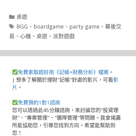
分
桌遊
類
標
BGG
、
boardgame
、
party game
、
幕後交
籤
易
、
心機
、
桌遊
、
派對遊戲
免費索取超好用《記帳+財務分析》檔案
。
| 想多了解關於理財"記帳"好處的影片，可看
影
片
。
免費預約1對1諮詢
您可以透過此45分鐘諮詢，來討論您的"投資理
財"、"專案管理"、"團隊管理"等問題。我會竭盡
所能協助您，引導您找到方向。希望能幫助到
您！