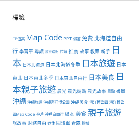
標籤
Map Code
免費
北海道自由
PPT
CP值高
儲蓄
日
行
推薦
學習單
導讀
故事
教案
新手
拉麵
投資理財
本
日本旅遊
日本北海道冬季
日本
日本北海道
日
日本美食
東北
日本東北冬季
日本東北自由行
本親子旅遊
晨光
晨光媽媽
晨光故事
書單
景點
沖繩
沖繩美食
沖繩旅遊
沖繩海洋博公園
海洋博公園
海洋博公
親子旅遊
美食
繪本
園Map Code
神戶
神戶自由行
說故事
財務自由
閱讀單
青森
退休
體驗