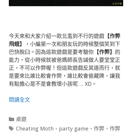
今天來和大家介紹一款北濫到不行的遊戲
【作弊
飛蛾】
，小編第一次和朋友玩的時候整個笑到下
巴快脫臼。
因為這款遊戲是要考驗你
【作弊】
的
能力，從小時候就被爸媽師長告誡做人要堂堂正
正，不可以作弊喔！
但這款遊戲反其道而行，就
是要來比誰比較會作弊，誰比較會偷藏牌，讓我
有點擔心是不是會教壞小孩呢 … XD。
閱讀全文
分
桌遊
類
標
Cheating Moth
、
party game
、
作弊
、
作弊