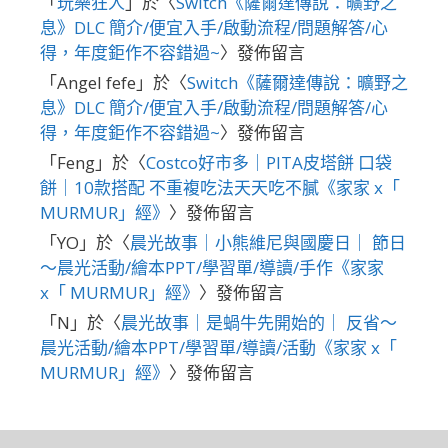
「
玩樂狂人
」於〈
Switch《薩爾達傳說：曠野之
息》DLC 簡介/便宜入手/啟動流程/問題解答/心
得，年度鉅作不容錯過~
〉發佈留言
「
Angel fefe
」於〈
Switch《薩爾達傳說：曠野之
息》DLC 簡介/便宜入手/啟動流程/問題解答/心
得，年度鉅作不容錯過~
〉發佈留言
「
Feng
」於〈
Costco好市多｜PITA皮塔餅 口袋
餅｜10款搭配 不重複吃法天天吃不膩《家家 x「
MURMUR」經》
〉發佈留言
「
YO
」於〈
晨光故事｜小熊維尼與國慶日｜ 節日
～晨光活動/繪本PPT/學習單/導讀/手作《家家
x「 MURMUR」經》
〉發佈留言
「
N
」於〈
晨光故事｜是蝸牛先開始的｜ 反省～
晨光活動/繪本PPT/學習單/導讀/活動《家家 x「
MURMUR」經》
〉發佈留言