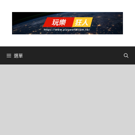
跳
至
主
要
內
容
選單