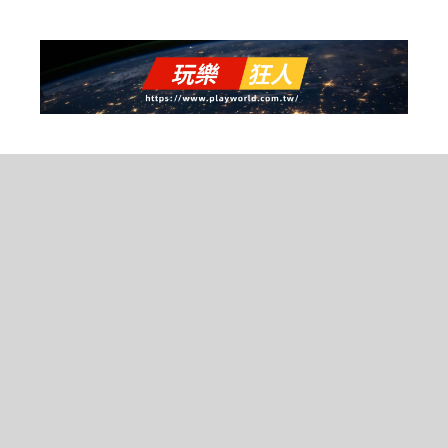
跳
至
主
要
內
容