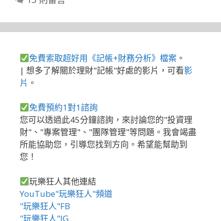
免費索取超好用《記帳+財務分析》檔案
。
| 想多了解關於理財"記帳"好處的影片，可看
影
片
。
免費預約1對1諮詢
您可以透過此45分鐘諮詢，來討論您的"投資理
財"、"專案管理"、"團隊管理"等問題。我會竭盡
所能協助您，引導您找到方向。希望能幫助到
您！
玩樂狂人其他連結
YouTube"玩樂狂人"頻道
"玩樂狂人"FB
"玩樂狂人"IG