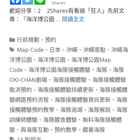
Shares
歡迎分享：2 2Shares有看過「狂人」先前文
章：『海洋博公園 …
閱讀全文
分
行前規劃
、
預約
類
標
Map Code
、
日本
、
沖繩
、
沖繩景點
、
沖繩海
籤
洋博公園
、
海洋博公園
、
海洋博公園Map
Code
、
海洋博公園海豚接觸體驗
、
海豚
、
海豚
OKI-CHAN劇場
、
海豚接觸體驗
、
海豚接觸體驗
取消預約
、
海豚接觸體驗持續更新
、
海豚接觸體
驗網路預約流程
、
海豚接觸體驗資訊更新
、
海豚
接觸體驗預約教學
、
海豚潟湖
、
海豚解說
、
海豚
訓練師體驗
、
海豚餵食體驗
、
無料海豚接觸體
驗
、
與海豚互動
、
預約教學
、
餵養海豚
13 則留言