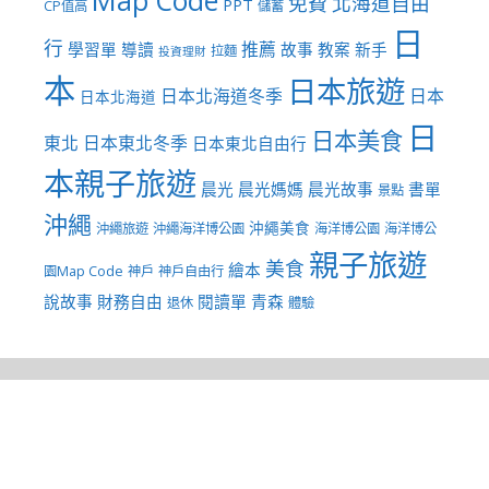
免費
北海道自由
PPT
CP值高
儲蓄
日
行
推薦
學習單
導讀
故事
教案
新手
拉麵
投資理財
本
日本旅遊
日本北海道冬季
日本
日本北海道
日
日本美食
東北
日本東北冬季
日本東北自由行
本親子旅遊
晨光
晨光媽媽
晨光故事
書單
景點
沖繩
沖繩美食
沖繩旅遊
沖繩海洋博公園
海洋博公園
海洋博公
親子旅遊
美食
繪本
園Map Code
神戶
神戶自由行
說故事
財務自由
閱讀單
青森
退休
體驗