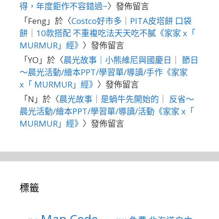
得，年度鉅作不容錯過~
〉發佈留言
「
Feng
」於〈
Costco好市多｜PITA皮塔餅 口袋
餅｜10款搭配 不重複吃法天天吃不膩《家家 x「
MURMUR」經》
〉發佈留言
「
YO
」於〈
晨光故事｜小熊維尼與國慶日｜ 節日
～晨光活動/繪本PPT/學習單/導讀/手作《家家
x「 MURMUR」經》
〉發佈留言
「
N
」於〈
晨光故事｜是蝸牛先開始的｜ 反省～
晨光活動/繪本PPT/學習單/導讀/活動《家家 x「
MURMUR」經》
〉發佈留言
標籤
Map Code