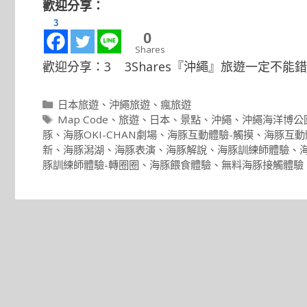
歡迎分享：
3
0
Shares
歡迎分享：3 3Shares『沖繩』旅遊一定不能
分
日本旅遊
、
沖繩旅遊
、
瘋旅遊
類
標
Map Code
、
旅遊
、
日本
、
景點
、
沖繩
、
沖繩海洋博公
籤
豚
、
海豚OKI-CHAN劇場
、
海豚互動體驗-觸摸
、
海豚互動
新
、
海豚潟湖
、
海豚表演
、
海豚解說
、
海豚訓練師體驗
、
豚訓練師體驗-轉圈圈
、
海豚餵食體驗
、
無料海豚接觸體驗