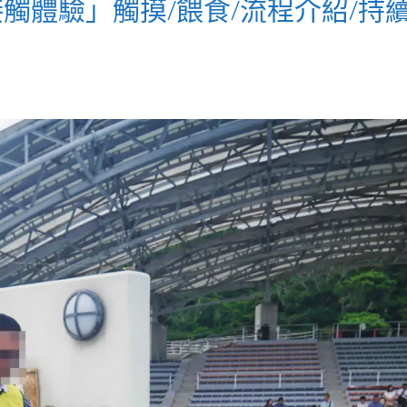
觸體驗」觸摸/餵食/流程介紹/持