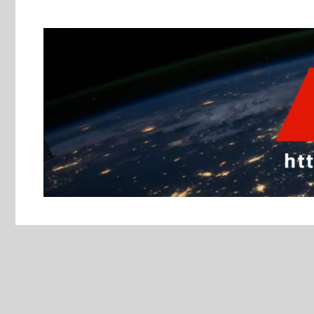
跳
至
主
要
內
容