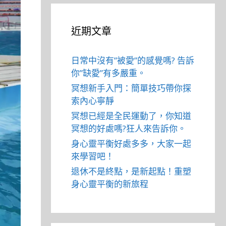
近期文章
日常中沒有”被愛”的感覺嗎? 告訴
你”缺愛”有多嚴重。
冥想新手入門：簡單技巧帶你探
索內心寧靜
冥想已經是全民運動了，你知道
冥想的好處嗎?狂人來告訴你。
身心靈平衡好處多多，大家一起
來學習吧！
退休不是終點，是新起點！重塑
身心靈平衡的新旅程