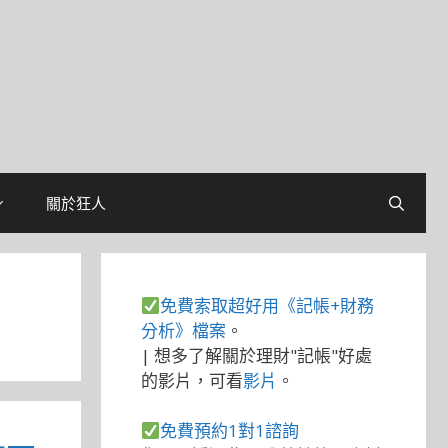
關於狂人
免費索取超好用《記帳+財務
分析》檔案
。
| 想多了解關於理財"記帳"好處
的影片，可看
影片
。
免費預約1對1諮詢