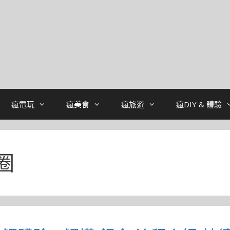
瘋電玩
瘋美食
瘋旅遊
瘋DIY & 體驗
圈