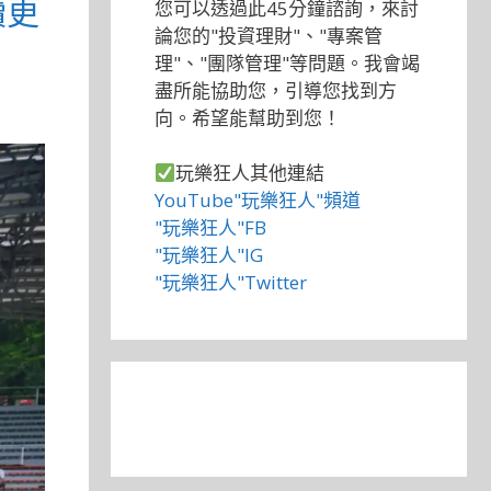
續更
您可以透過此45分鐘諮詢，來討
論您的"投資理財"、"專案管
理"、"團隊管理"等問題。我會竭
盡所能協助您，引導您找到方
向。希望能幫助到您！
玩樂狂人其他連結
YouTube"玩樂狂人"頻道
"玩樂狂人"FB
"玩樂狂人"IG
"玩樂狂人"Twitter