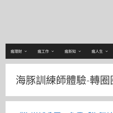
瘋理財
瘋工作
瘋新知
瘋人生
海豚訓練師體驗-轉圈