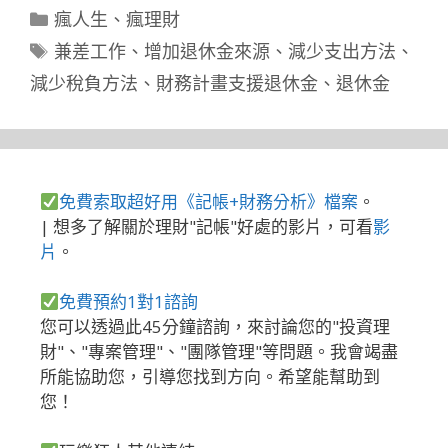
分
瘋人生
、
瘋理財
類
標
兼差工作
、
增加退休金來源
、
減少支出方法
、
籤
減少稅負方法
、
財務計畫支援退休金
、
退休金
免費索取超好用《記帳+財務分析》檔案
。
| 想多了解關於理財"記帳"好處的影片，可看
影
片
。
免費預約1對1諮詢
您可以透過此45分鐘諮詢，來討論您的"投資理
財"、"專案管理"、"團隊管理"等問題。我會竭盡
所能協助您，引導您找到方向。希望能幫助到
您！