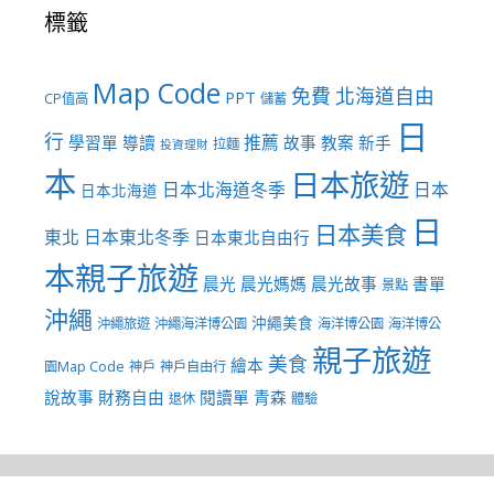
標籤
Map Code
免費
北海道自由
PPT
CP值高
儲蓄
日
行
推薦
學習單
導讀
故事
教案
新手
拉麵
投資理財
本
日本旅遊
日本北海道冬季
日本
日本北海道
日
日本美食
東北
日本東北冬季
日本東北自由行
本親子旅遊
晨光
晨光媽媽
晨光故事
書單
景點
沖繩
沖繩美食
沖繩旅遊
沖繩海洋博公園
海洋博公園
海洋博公
親子旅遊
美食
繪本
園Map Code
神戶
神戶自由行
說故事
財務自由
閱讀單
青森
退休
體驗