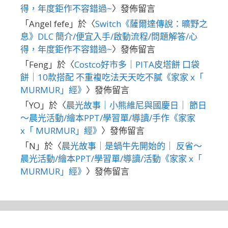
得，年度鉅作不容錯過~
〉發佈留言
「
Angel fefe
」於〈
Switch《薩爾達傳說：曠野之
息》DLC 簡介/便宜入手/啟動流程/問題解答/心
得，年度鉅作不容錯過~
〉發佈留言
「
Feng
」於〈
Costco好市多｜PITA皮塔餅 口袋
餅｜10款搭配 不重複吃法天天吃不膩《家家 x「
MURMUR」經》
〉發佈留言
「
YO
」於〈
晨光故事｜小熊維尼與國慶日｜ 節日
～晨光活動/繪本PPT/學習單/導讀/手作《家家
x「 MURMUR」經》
〉發佈留言
「
N
」於〈
晨光故事｜是蝸牛先開始的｜ 反省～
晨光活動/繪本PPT/學習單/導讀/活動《家家 x「
MURMUR」經》
〉發佈留言