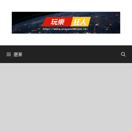
跳
至
主
要
內
容
選單