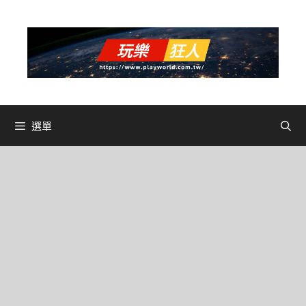
跳
至
主
要
內
容
選單