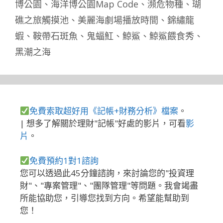
博公園
、
海洋博公園Map Code
、
瀕危物種
、
瑚
礁之旅觸摸池
、
美麗海劇場播放時間
、
錦繡龍
蝦
、
鞍帶石斑魚
、
鬼蝠魟
、
鯨鯊
、
鯨鯊餵食秀
、
黑潮之海
免費索取超好用《記帳+財務分析》檔案
。
| 想多了解關於理財"記帳"好處的影片，可看
影
片
。
免費預約1對1諮詢
您可以透過此45分鐘諮詢，來討論您的"投資理
財"、"專案管理"、"團隊管理"等問題。我會竭盡
所能協助您，引導您找到方向。希望能幫助到
您！