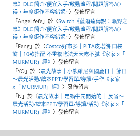
息》DLC 簡介/便宜入手/啟動流程/問題解答/心
得，年度鉅作不容錯過~
〉發佈留言
「
Angel fefe
」於〈
Switch《薩爾達傳說：曠野之
息》DLC 簡介/便宜入手/啟動流程/問題解答/心
得，年度鉅作不容錯過~
〉發佈留言
「
Feng
」於〈
Costco好市多｜PITA皮塔餅 口袋
餅｜10款搭配 不重複吃法天天吃不膩《家家 x「
MURMUR」經》
〉發佈留言
「
YO
」於〈
晨光故事｜小熊維尼與國慶日｜ 節日
～晨光活動/繪本PPT/學習單/導讀/手作《家家
x「 MURMUR」經》
〉發佈留言
「
N
」於〈
晨光故事｜是蝸牛先開始的｜ 反省～
晨光活動/繪本PPT/學習單/導讀/活動《家家 x「
MURMUR」經》
〉發佈留言