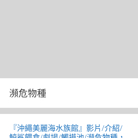
瀕危物種
『沖繩美麗海水族館』影片/介紹/
鯨鯊餵食/劇場/觸摸池/瀕危物種，