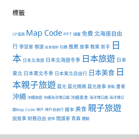
標籤
Map Code
免費
北海道自由
PPT
CP值高
儲蓄
日
行
推薦
學習單
導讀
故事
教案
新手
拉麵
投資理財
本
日本旅遊
日本北海道冬季
日本
日本北海道
日
日本美食
東北
日本東北冬季
日本東北自由行
本親子旅遊
晨光
晨光媽媽
晨光故事
書單
景點
沖繩
沖繩美食
沖繩旅遊
沖繩海洋博公園
海洋博公園
海洋博公
親子旅遊
美食
繪本
園Map Code
神戶
神戶自由行
說故事
財務自由
閱讀單
青森
退休
體驗