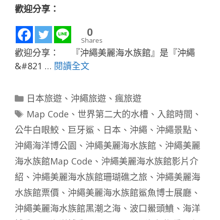
歡迎分享：
0
Shares
歡迎分享： 『沖繩美麗海水族館』是『沖繩
&#821 …
閱讀全文
分
日本旅遊
、
沖繩旅遊
、
瘋旅遊
類
標
Map Code
、
世界第二大的水槽
、
入館時間
、
籤
公牛白眼鮫
、
巨牙鯊
、
日本
、
沖繩
、
沖繩景點
、
沖繩海洋博公園
、
沖繩美麗海水族館
、
沖繩美麗
海水族館Map Code
、
沖繩美麗海水族館影片介
紹
、
沖繩美麗海水族館珊瑚礁之旅
、
沖繩美麗海
水族館票價
、
沖繩美麗海水族館鯊魚博士展廳
、
沖繩美麗海水族館黑潮之海
、
波口鱟頭鱝
、
海洋