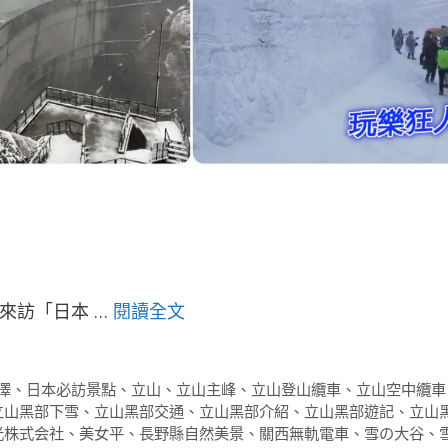
來訪「日本 …
閱讀全文
澤
、
日本必訪景點
、
立山
、
立山主峰
、
立山登山纜車
、
立山空中纜車
立山黑部下雪
、
立山黑部交通
、
立山黑部介紹
、
立山黑部遊記
、
立山
光株式会社
、
美女平
、
長野縣自然美景
、
關西無軌電車
、
雪の大谷
、