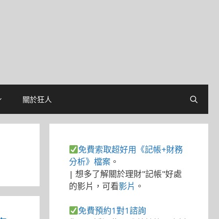
關於狂人
免費索取超好用《記帳+財務
分析》檔案
。
| 想多了解關於理財"記帳"好處
的影片，可看
影片
。
免費預約1對1諮詢