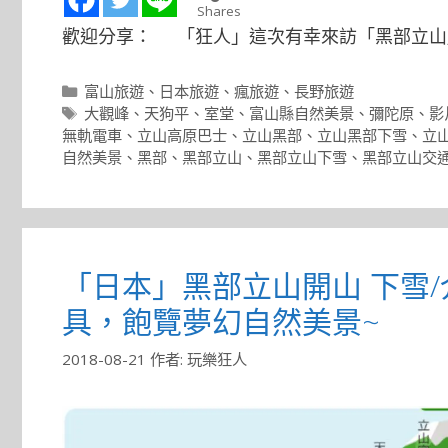
Shares
歡迎分享： 「狂人」這次有幸來訪「黑部立山
分
富山旅遊
、
日本旅遊
、
瘋旅遊
、
長野旅遊
類
標
大觀峰
、
天狗平
、
室堂
、
富山縣自然美景
、
彌陀原
、
影
籤
無軌電車
、
立山高原巴士
、
立山黑部
、
立山黑部下雪
、
立
自然美景
、
黑部
、
黑部立山
、
黑部立山下雪
、
黑部立山交
「日本」黑部立山開山 下雪/
具，飽覽夢幻自然美景~
2018-08-21
作者:
玩樂狂人