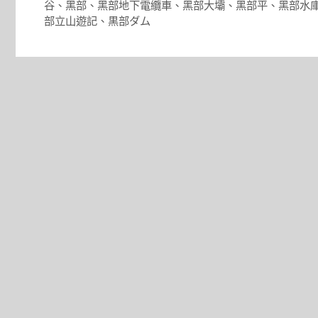
谷
、
黑部
、
黑部地下電纜車
、
黑部大壩
、
黑部平
、
黑部水
部立山遊記
、
黒部ダム