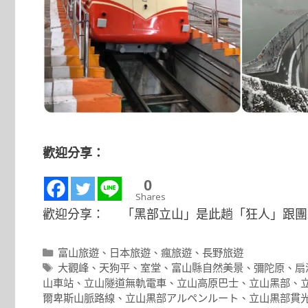
歡迎分享：
0
Shares
歡迎分享： 「黑部立山」是此趟「狂人」跟團
分
富山旅遊
、
日本旅遊
、
瘋旅遊
、
長野旅遊
類
標
大觀峰
、
天狗平
、
室堂
、
富山縣自然美景
、
彌陀原
、
扇
籤
山車站
、
立山隧道無軌電車
、
立山高原巴士
、
立山黑部
、
爾卑斯山脈路線
、
立山黒部アルペンルート
、
立山黒部貫