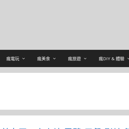
瘋電玩
瘋美食
瘋旅遊
瘋DIY & 體驗