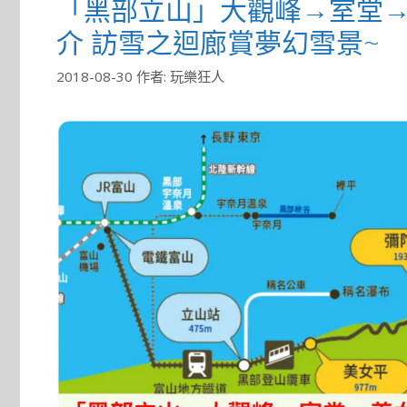
「黑部立山」大觀峰→室堂→美
介 訪雪之迴廊賞夢幻雪景~
2018-08-30
作者:
玩樂狂人