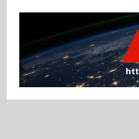
跳
至
主
要
內
容