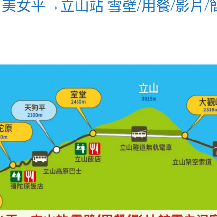
女平→立山站 雪壁/用餐/影片/