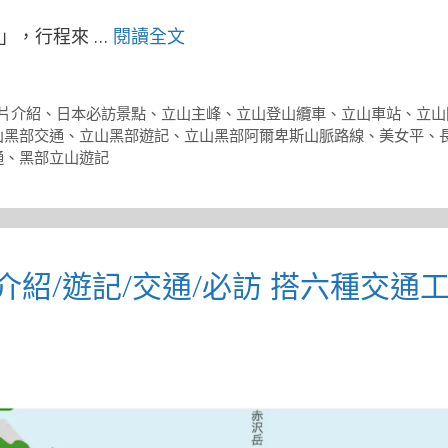
」，行程來 …
閱讀全文
片介紹
、
日本必訪景點
、
立山主峰
、
立山登山纜車
、
立山車站
、
立山
山黑部交通
、
立山黑部遊記
、
立山黑部阿爾卑斯山脈路線
、
美女平
、
通
、
黑部立山遊記
介紹/遊記/交通/必訪 搭六種交通