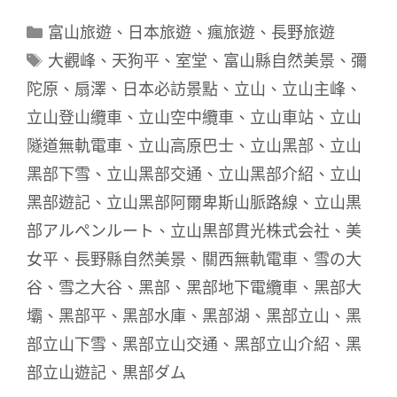
分
富山旅遊
、
日本旅遊
、
瘋旅遊
、
長野旅遊
類
標
大觀峰
、
天狗平
、
室堂
、
富山縣自然美景
、
彌
籤
陀原
、
扇澤
、
日本必訪景點
、
立山
、
立山主峰
、
立山登山纜車
、
立山空中纜車
、
立山車站
、
立山
隧道無軌電車
、
立山高原巴士
、
立山黑部
、
立山
黑部下雪
、
立山黑部交通
、
立山黑部介紹
、
立山
黑部遊記
、
立山黑部阿爾卑斯山脈路線
、
立山黒
部アルペンルート
、
立山黒部貫光株式会社
、
美
女平
、
長野縣自然美景
、
關西無軌電車
、
雪の大
谷
、
雪之大谷
、
黑部
、
黑部地下電纜車
、
黑部大
壩
、
黑部平
、
黑部水庫
、
黑部湖
、
黑部立山
、
黑
部立山下雪
、
黑部立山交通
、
黑部立山介紹
、
黑
部立山遊記
、
黒部ダム