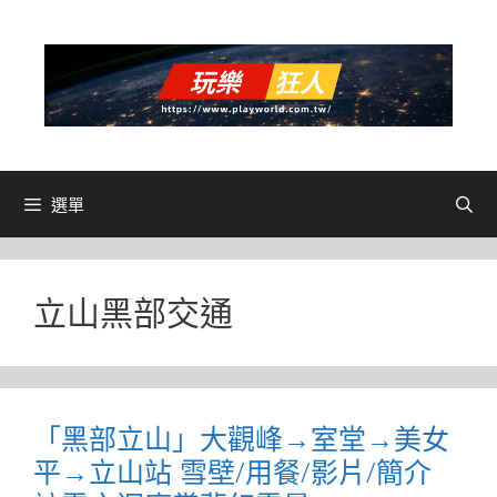
跳
至
主
要
內
容
選單
立山黑部交通
「黑部立山」大觀峰→室堂→美女
平→立山站 雪壁/用餐/影片/簡介