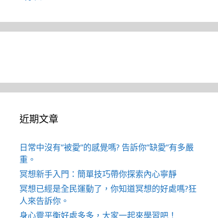
近期文章
日常中沒有”被愛”的感覺嗎? 告訴你”缺愛”有多嚴
重。
冥想新手入門：簡單技巧帶你探索內心寧靜
冥想已經是全民運動了，你知道冥想的好處嗎?狂
人來告訴你。
身心靈平衡好處多多，大家一起來學習吧！