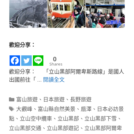
歡迎分享：
0
Shares
歡迎分享： 「立山黑部阿爾卑斯路線」是國人
出國前往「 …
閱讀全文
分
富山旅遊
、
日本旅遊
、
長野旅遊
類
標
大觀峰
、
富山縣自然美景
、
扇澤
、
日本必訪景
籤
點
、
立山空中纜車
、
立山黑部
、
立山黑部下雪
、
立山黑部交通
、
立山黑部遊記
、
立山黑部阿爾卑