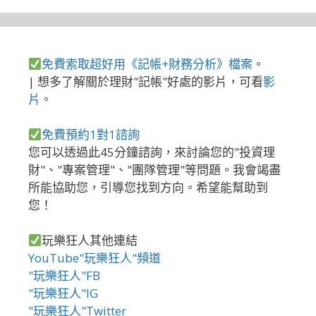
免費索取超好用《記帳+財務分析》檔案
。
| 想多了解關於理財"記帳"好處的影片，可看
影
片
。
免費預約1對1諮詢
您可以透過此45分鐘諮詢，來討論您的"投資理
財"、"專案管理"、"團隊管理"等問題。我會竭盡
所能協助您，引導您找到方向。希望能幫助到
您！
玩樂狂人其他連結
YouTube"玩樂狂人"頻道
"玩樂狂人"FB
"玩樂狂人"IG
"玩樂狂人"Twitter