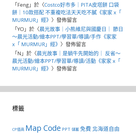
「
Feng
」於〈
Costco好市多｜PITA皮塔餅 口袋
餅｜10款搭配 不重複吃法天天吃不膩《家家 x「
MURMUR」經》
〉發佈留言
「
YO
」於〈
晨光故事｜小熊維尼與國慶日｜ 節日
～晨光活動/繪本PPT/學習單/導讀/手作《家家
x「 MURMUR」經》
〉發佈留言
「
N
」於〈
晨光故事｜是蝸牛先開始的｜ 反省～
晨光活動/繪本PPT/學習單/導讀/活動《家家 x「
MURMUR」經》
〉發佈留言
標籤
Map Code
免費
北海道自由
PPT
CP值高
儲蓄