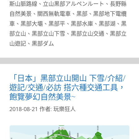
斯山脈路線
、
立山黒部アルペンルート
、
長野縣
自然美景
、
關西無軌電車
、
黑部
、
黑部地下電纜
車
、
黑部大壩
、
黑部平
、
黑部水庫
、
黑部湖
、
黑
部立山
、
黑部立山下雪
、
黑部立山交通
、
黑部立
山遊記
、
黒部ダム
「日本」黑部立山開山 下雪/介紹/
遊記/交通/必訪 搭六種交通工具，
飽覽夢幻自然美景~
2018-08-21
作者:
玩樂狂人