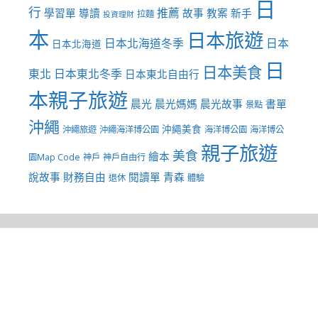
日
行
推薦
學習單
導讀
故事
教案
新手
拉麵
投資理財
本
日本旅遊
日本北海道冬季
日本
日本北海道
日
日本美食
東北
日本東北冬季
日本東北自由行
本親子旅遊
晨光
晨光媽媽
晨光故事
書單
景點
沖繩
沖繩美食
沖繩旅遊
沖繩海洋博公園
海洋博公園
海洋博公
親子旅遊
美食
繪本
園Map Code
神戶
神戶自由行
說故事
財務自由
閱讀單
青森
退休
體驗