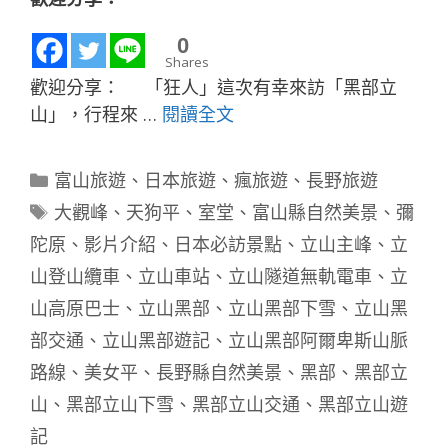
0
Shares
歡迎分享： 「狂人」這次有幸來訪「黑部立
山」，行程來 …
閱讀全文
分
富山旅遊
、
日本旅遊
、
瘋旅遊
、
長野旅遊
類
標
大觀峰
、
天狗平
、
室堂
、
富山縣自然美景
、
彌
籤
陀原
、
影片介紹
、
日本必訪景點
、
立山主峰
、
立
山登山纜車
、
立山車站
、
立山隧道無軌電車
、
立
山高原巴士
、
立山黑部
、
立山黑部下雪
、
立山黑
部交通
、
立山黑部遊記
、
立山黑部阿爾卑斯山脈
路線
、
美女平
、
長野縣自然美景
、
黑部
、
黑部立
山
、
黑部立山下雪
、
黑部立山交通
、
黑部立山遊
記