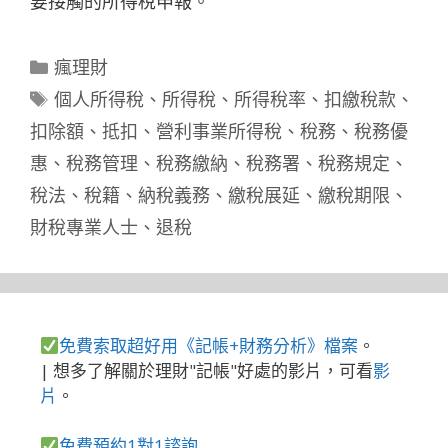
要接觸的所得稅申報。
分
瘋理財
類
標
個人所得稅
、
所得稅
、
所得稅率
、
扣繳稅款
、
籤
扣除額
、
抵扣
、
營利事業所得稅
、
稅務
、
稅務優
惠
、
稅務管理
、
稅務繳納
、
稅務署
、
稅務規定
、
稅法
、
稅籍
、
納稅義務
、
繳稅展延
、
繳稅期限
、
財稅專業人士
、
退稅
免費索取超好用《記帳+財務分析》檔案
。
| 想多了解關於理財"記帳"好處的影片，可看
影
片
。
免費預約1對1諮詢