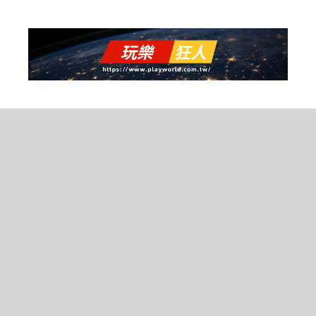
跳
至
主
要
內
容