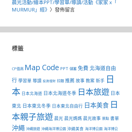
晨光活動/繪本PPT/學習單/導讀/活動《家家 x「
MURMUR」經》
〉發佈留言
標籤
Map Code
免費
北海道自由
PPT
CP值高
儲蓄
日
行
推薦
學習單
導讀
故事
教案
新手
拉麵
投資理財
本
日本旅遊
日本北海道冬季
日本
日本北海道
日
日本美食
東北
日本東北冬季
日本東北自由行
本親子旅遊
晨光
晨光媽媽
晨光故事
書單
景點
沖繩
沖繩美食
沖繩旅遊
沖繩海洋博公園
海洋博公園
海洋博公