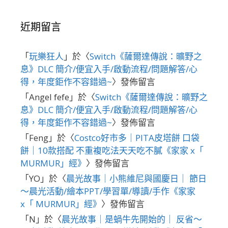
近期留言
「
玩樂狂人
」於〈
Switch《薩爾達傳說：曠野之
息》DLC 簡介/便宜入手/啟動流程/問題解答/心
得，年度鉅作不容錯過~
〉發佈留言
「
Angel fefe
」於〈
Switch《薩爾達傳說：曠野之
息》DLC 簡介/便宜入手/啟動流程/問題解答/心
得，年度鉅作不容錯過~
〉發佈留言
「
Feng
」於〈
Costco好市多｜PITA皮塔餅 口袋
餅｜10款搭配 不重複吃法天天吃不膩《家家 x「
MURMUR」經》
〉發佈留言
「
YO
」於〈
晨光故事｜小熊維尼與國慶日｜ 節日
～晨光活動/繪本PPT/學習單/導讀/手作《家家
x「 MURMUR」經》
〉發佈留言
「
N
」於〈
晨光故事｜是蝸牛先開始的｜ 反省～