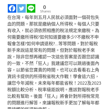
0
Shares
在台灣，每年到五月人民就必須面對一個荷包失
血的問題，那就是繳納個人所得稅。每個人只要
有收入，就必須依照相應的稅法規定來繳稅。為
何需要繳所得稅?如何知道要繳多少?不繳稅不申
報會怎樣?如何申請退稅?…等等問題，對於報稅
新手來說這是常有的問題。但對於報稅老手來
說，除非您想再確認一次這些答案是否跟您認識
的一致，不然「狂人」我建議您可以跳過後面內
容，以節省您寶貴的時間。也可以去看看右上角
資訊卡提供的所得稅省稅大作戰！學會這六招，
讓您今年減稅，未來每年都能省稅！2022及2023
稅額比較分析、稅率級距說明。應該對報稅老手
比較有幫助。後面「狂人」將會針對所得稅常見
的問題進行解答，來讓報稅新手更加了解每年都