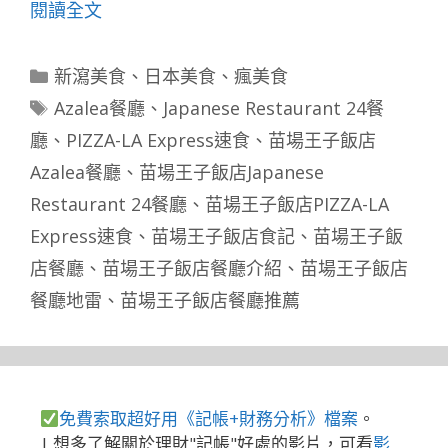
閱讀全文
分
新瀉美食
、
日本美食
、
瘋美食
類
標
Azalea餐廳
、
Japanese Restaurant 24餐
籤
廳
、
PIZZA-LA Express速食
、
苗場王子飯店
Azalea餐廳
、
苗場王子飯店Japanese
Restaurant 24餐廳
、
苗場王子飯店PIZZA-LA
Express速食
、
苗場王子飯店食記
、
苗場王子飯
店餐廳
、
苗場王子飯店餐廳介紹
、
苗場王子飯店
餐廳地雷
、
苗場王子飯店餐廳推薦
免費索取超好用《記帳+財務分析》檔案
。
| 想多了解關於理財"記帳"好處的影片，可看
影