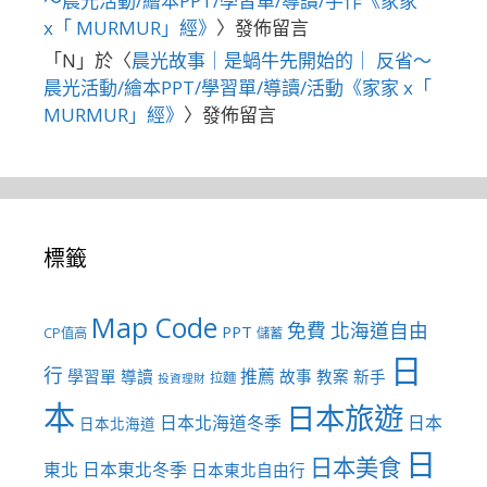
～晨光活動/繪本PPT/學習單/導讀/手作《家家
x「 MURMUR」經》
〉發佈留言
「
N
」於〈
晨光故事｜是蝸牛先開始的｜ 反省～
晨光活動/繪本PPT/學習單/導讀/活動《家家 x「
MURMUR」經》
〉發佈留言
標籤
Map Code
免費
北海道自由
PPT
CP值高
儲蓄
日
行
推薦
學習單
導讀
故事
教案
新手
拉麵
投資理財
本
日本旅遊
日本北海道冬季
日本
日本北海道
日
日本美食
東北
日本東北冬季
日本東北自由行