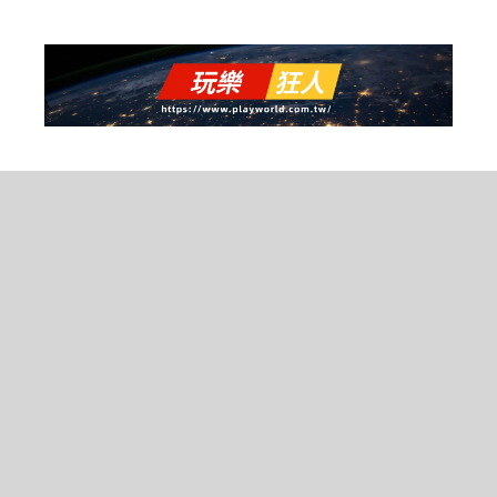
跳
至
主
要
內
容