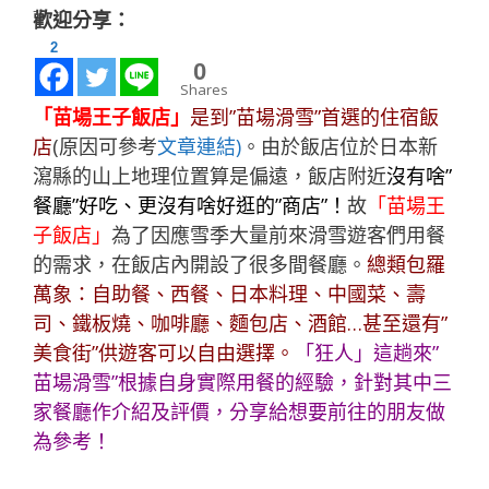
歡迎分享：
2
0
Shares
「苗場王子飯店」
是到”苗場滑雪”首選的住宿飯
店
(原因可參考
文章連結)
。由於飯店位於日本新
瀉縣的山上地理位置算是偏遠，飯店附近
沒有啥”
餐廳”好吃、更沒有啥好逛的”商店”！
故
「苗場王
子飯店」
為了因應雪季大量前來滑雪遊客們用餐
的需求，在飯店內開設了很多間餐廳。
總類包羅
萬象：自助餐、西餐、日本料理、中國菜、壽
司、鐵板燒、咖啡廳、麵包店、酒館…甚至還有”
美食街”供遊客可以自由選擇。
「
狂人
」這趟來”
苗場滑雪”根據自身實際用餐的經驗，針對其中三
家餐廳作介紹及評價，分享給想要前往的朋友做
為參考！