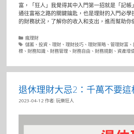
富，「狂人」我覺得其中入門第一招就是「記帳
通往富裕之路的關鍵鑰匙，也是理財的入門必學
的財務狀況，了解你的收入和支出，進而幫助你
分
瘋理財
類
標
儲蓄
、
投資
、
理財
、
理財技巧
、
理財策略
、
管理財富
、
籤
標
、
財務知識
、
財務管理
、
財務自由
、
財務規劃
、
資產增
退休理財大忌2：千萬不要這
2023-04-12
作者:
玩樂狂人