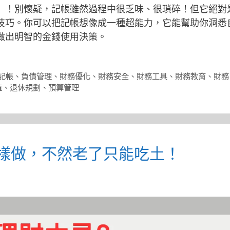
」！別懷疑，記帳雖然過程中很乏味、很瑣碎！但它絕對
技巧。你可以把記帳想像成一種超能力，它能幫助你洞悉
做出明智的金錢使用決策。
記帳
、
負債管理
、
財務優化
、
財務安全
、
財務工具
、
財務教育
、
財務
值
、
退休規劃
、
預算管理
樣做，不然老了只能吃土！