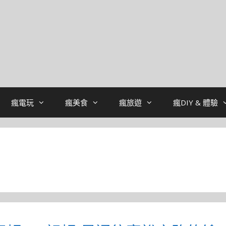
瘋電玩
瘋美食
瘋旅遊
瘋DIY & 體驗