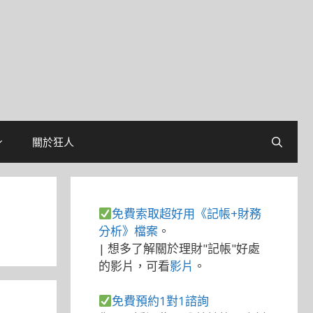
關於狂人
免費索取超好用《記帳+財務
分析》檔案
。
| 想多了解關於理財"記帳"好處
的影片，可看
影片
。
免費預約1對1諮詢