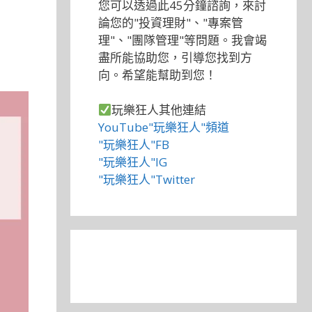
您可以透過此45分鐘諮詢，來討
論您的"投資理財"、"專案管
理"、"團隊管理"等問題。我會竭
盡所能協助您，引導您找到方
向。希望能幫助到您！
玩樂狂人其他連結
YouTube"玩樂狂人"頻道
"玩樂狂人"FB
"玩樂狂人"IG
"玩樂狂人"Twitter