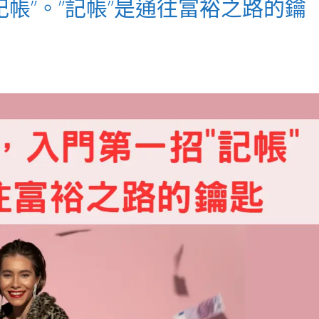
帳”。”記帳”是通往富裕之路的鑰