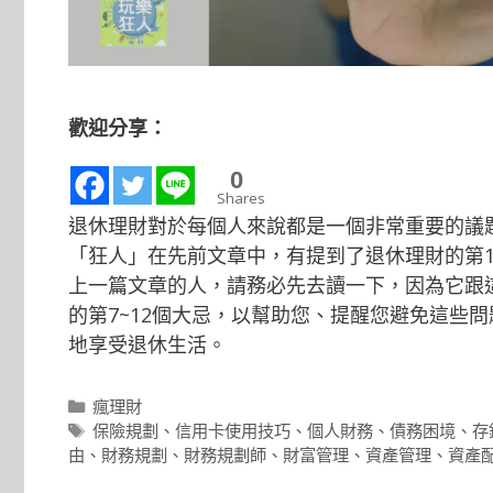
歡迎分享：
0
Shares
退休理財對於每個人來說都是一個非常重要的議
「狂人」在先前文章中，有提到了退休理財的第1
上一篇文章的人，請務必先去讀一下，因為它跟
的第7~12個大忌，以幫助您、提醒您避免這些
地享受退休生活。
分
瘋理財
類
標
保險規劃
、
信用卡使用技巧
、
個人財務
、
債務困境
、
存
籤
由
、
財務規劃
、
財務規劃師
、
財富管理
、
資產管理
、
資產