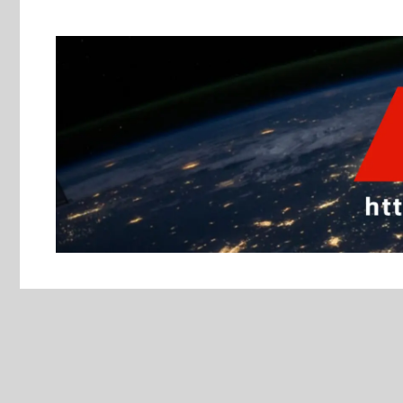
跳
至
主
要
內
容