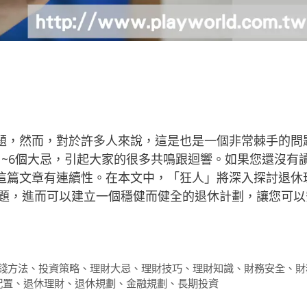
題，然而，對於許多人來說，這是也是一個非常棘手的問
~6個大忌，引起大家的很多共鳴跟迴響。如果您還沒有
這篇文章有連續性。在本文中，「狂人」將深入探討退休
問題，進而可以建立一個穩健而健全的退休計劃，讓您可以
錢方法
、
投資策略
、
理財大忌
、
理財技巧
、
理財知識
、
財務安全
、
財
配置
、
退休理財
、
退休規劃
、
金融規劃
、
長期投資