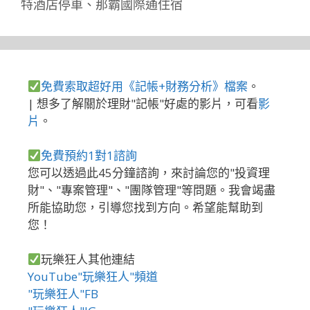
特酒店停車
、
那霸國際通住宿
免費索取超好用《記帳+財務分析》檔案
。
| 想多了解關於理財"記帳"好處的影片，可看
影
片
。
免費預約1對1諮詢
您可以透過此45分鐘諮詢，來討論您的"投資理
財"、"專案管理"、"團隊管理"等問題。我會竭盡
所能協助您，引導您找到方向。希望能幫助到
您！
玩樂狂人其他連結
YouTube"玩樂狂人"頻道
"玩樂狂人"FB