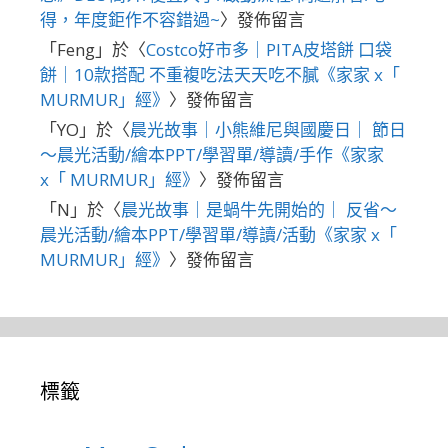
得，年度鉅作不容錯過~
〉發佈留言
「
Feng
」於〈
Costco好市多｜PITA皮塔餅 口袋
餅｜10款搭配 不重複吃法天天吃不膩《家家 x「
MURMUR」經》
〉發佈留言
「
YO
」於〈
晨光故事｜小熊維尼與國慶日｜ 節日
～晨光活動/繪本PPT/學習單/導讀/手作《家家
x「 MURMUR」經》
〉發佈留言
「
N
」於〈
晨光故事｜是蝸牛先開始的｜ 反省～
晨光活動/繪本PPT/學習單/導讀/活動《家家 x「
MURMUR」經》
〉發佈留言
標籤