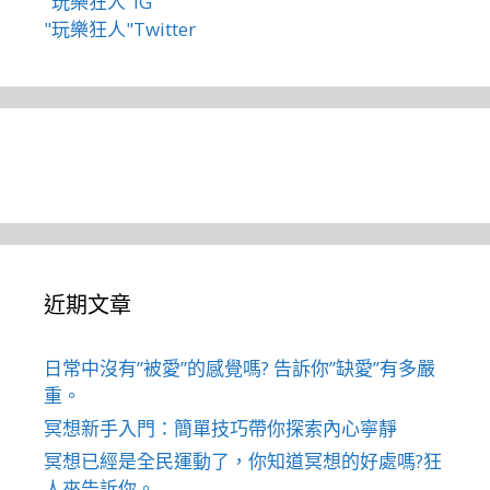
"玩樂狂人"IG
"玩樂狂人"Twitter
近期文章
日常中沒有”被愛”的感覺嗎? 告訴你”缺愛”有多嚴
重。
冥想新手入門：簡單技巧帶你探索內心寧靜
冥想已經是全民運動了，你知道冥想的好處嗎?狂
人來告訴你。