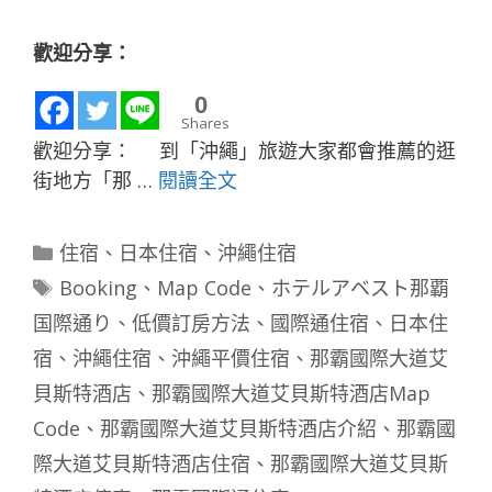
歡迎分享：
0
Shares
歡迎分享： 到「沖繩」旅遊大家都會推薦的逛
街地方「那 …
閱讀全文
分
住宿
、
日本住宿
、
沖繩住宿
類
標
Booking
、
Map Code
、
ホテルアベスト那覇
籤
国際通り
、
低價訂房方法
、
國際通住宿
、
日本住
宿
、
沖繩住宿
、
沖繩平價住宿
、
那霸國際大道艾
貝斯特酒店
、
那霸國際大道艾貝斯特酒店Map
Code
、
那霸國際大道艾貝斯特酒店介紹
、
那霸國
際大道艾貝斯特酒店住宿
、
那霸國際大道艾貝斯