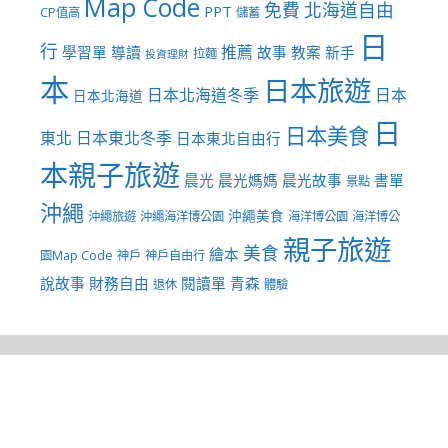
Map Code
免費
北海道自由
PPT
CP值高
儲蓄
日
行
推薦
學習單
導讀
故事
教案
新手
拉麵
投資理財
本
日本旅遊
日本北海道冬季
日本
日本北海道
日
日本美食
東北
日本東北冬季
日本東北自由行
本親子旅遊
晨光
晨光媽媽
晨光故事
書單
景點
沖繩
沖繩美食
沖繩旅遊
沖繩海洋博公園
海洋博公園
海洋博公
親子旅遊
美食
繪本
園Map Code
神戶
神戶自由行
說故事
財務自由
閱讀單
青森
退休
體驗