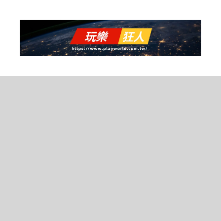
跳
至
主
要
內
容