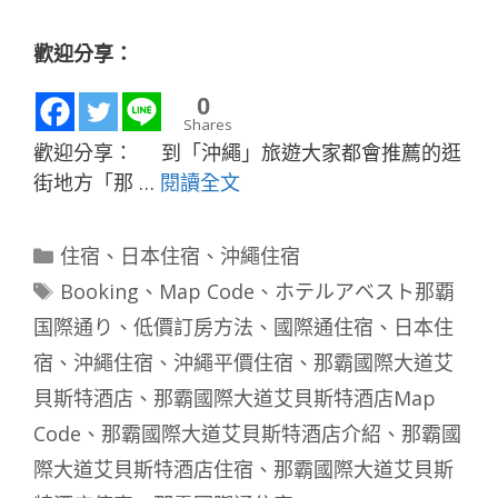
歡迎分享：
0
Shares
歡迎分享： 到「沖繩」旅遊大家都會推薦的逛
街地方「那 …
閱讀全文
分
住宿
、
日本住宿
、
沖繩住宿
類
標
Booking
、
Map Code
、
ホテルアベスト那覇
籤
国際通り
、
低價訂房方法
、
國際通住宿
、
日本住
宿
、
沖繩住宿
、
沖繩平價住宿
、
那霸國際大道艾
貝斯特酒店
、
那霸國際大道艾貝斯特酒店Map
Code
、
那霸國際大道艾貝斯特酒店介紹
、
那霸國
際大道艾貝斯特酒店住宿
、
那霸國際大道艾貝斯