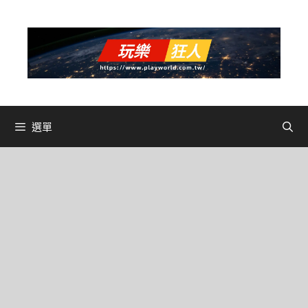
跳
至
主
要
內
容
選單