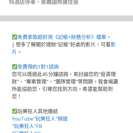
特酒店停車
、
那霸國際通住宿
免費索取超好用《記帳+財務分析》檔案
。
| 想多了解關於理財"記帳"好處的影片，可看
影
片
。
免費預約1對1諮詢
您可以透過此45分鐘諮詢，來討論您的"投資理
財"、"專案管理"、"團隊管理"等問題。我會竭盡
所能協助您，引導您找到方向。希望能幫助到
您！
玩樂狂人其他連結
YouTube"玩樂狂人"頻道
"玩樂狂人"FB