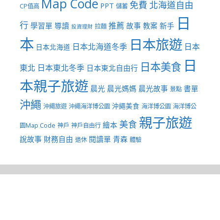
Map Code
免費
北海道自由
PPT
CP值高
儲蓄
日
行
推薦
學習單
導讀
故事
教案
新手
拉麵
投資理財
本
日本旅遊
日本北海道冬季
日本
日本北海道
日
日本美食
東北
日本東北冬季
日本東北自由行
本親子旅遊
晨光
晨光媽媽
晨光故事
書單
景點
沖繩
沖繩美食
沖繩旅遊
沖繩海洋博公園
海洋博公園
海洋博公
親子旅遊
美食
繪本
園Map Code
神戶
神戶自由行
說故事
財務自由
閱讀單
青森
退休
體驗