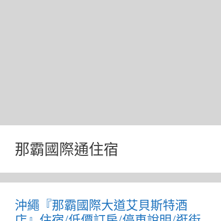
那霸國際通住宿
沖繩『那霸國際大道艾貝斯特酒
店』住宿/低價訂房/停車說明/逛街