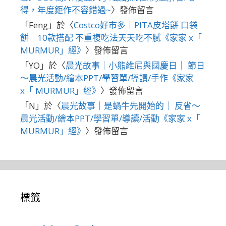
得，年度鉅作不容錯過~
〉發佈留言
「
Feng
」於〈
Costco好市多｜PITA皮塔餅 口袋
餅｜10款搭配 不重複吃法天天吃不膩《家家 x「
MURMUR」經》
〉發佈留言
「
YO
」於〈
晨光故事｜小熊維尼與國慶日｜ 節日
～晨光活動/繪本PPT/學習單/導讀/手作《家家
x「 MURMUR」經》
〉發佈留言
「
N
」於〈
晨光故事｜是蝸牛先開始的｜ 反省～
晨光活動/繪本PPT/學習單/導讀/活動《家家 x「
MURMUR」經》
〉發佈留言
標籤