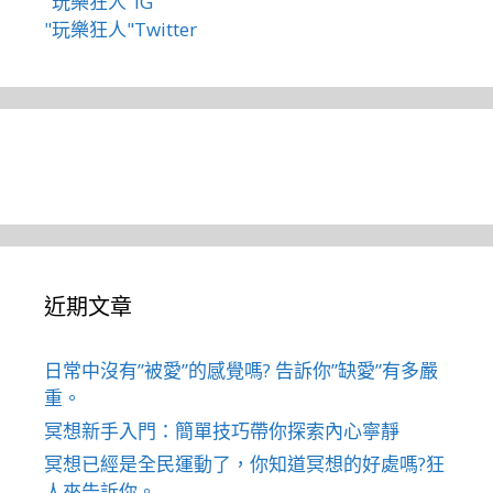
"玩樂狂人"IG
"玩樂狂人"Twitter
近期文章
日常中沒有”被愛”的感覺嗎? 告訴你”缺愛”有多嚴
重。
冥想新手入門：簡單技巧帶你探索內心寧靜
冥想已經是全民運動了，你知道冥想的好處嗎?狂
人來告訴你。