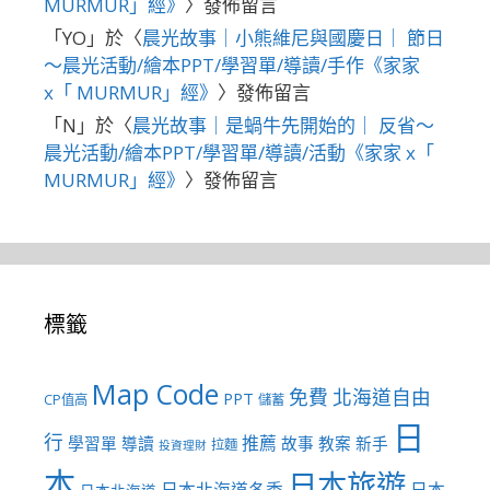
MURMUR」經》
〉發佈留言
「
YO
」於〈
晨光故事｜小熊維尼與國慶日｜ 節日
～晨光活動/繪本PPT/學習單/導讀/手作《家家
x「 MURMUR」經》
〉發佈留言
「
N
」於〈
晨光故事｜是蝸牛先開始的｜ 反省～
晨光活動/繪本PPT/學習單/導讀/活動《家家 x「
MURMUR」經》
〉發佈留言
標籤
Map Code
免費
北海道自由
PPT
CP值高
儲蓄
日
行
推薦
學習單
導讀
故事
教案
新手
拉麵
投資理財
本
日本旅遊