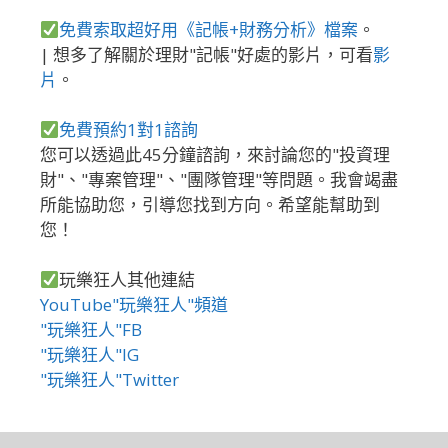
免費索取超好用《記帳+財務分析》檔案
。
| 想多了解關於理財"記帳"好處的影片，可看
影
片
。
免費預約1對1諮詢
您可以透過此45分鐘諮詢，來討論您的"投資理
財"、"專案管理"、"團隊管理"等問題。我會竭盡
所能協助您，引導您找到方向。希望能幫助到
您！
玩樂狂人其他連結
YouTube"玩樂狂人"頻道
"玩樂狂人"FB
"玩樂狂人"IG
"玩樂狂人"Twitter