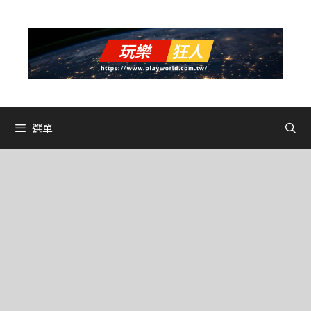
跳
至
主
要
內
容
選單