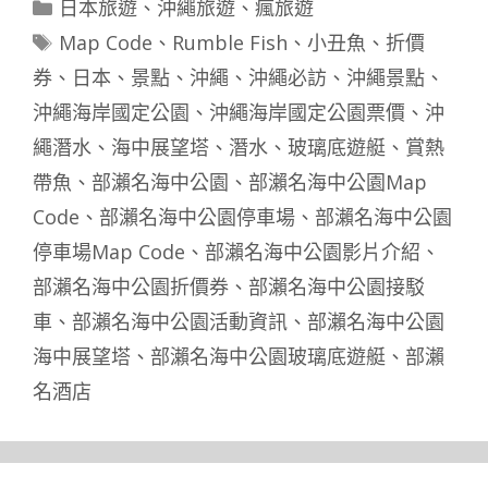
分
日本旅遊
、
沖繩旅遊
、
瘋旅遊
類
標
Map Code
、
Rumble Fish
、
小丑魚
、
折價
籤
券
、
日本
、
景點
、
沖繩
、
沖繩必訪
、
沖繩景點
、
沖繩海岸國定公園
、
沖繩海岸國定公園票價
、
沖
繩潛水
、
海中展望塔
、
潛水
、
玻璃底遊艇
、
賞熱
帶魚
、
部瀨名海中公園
、
部瀨名海中公園Map
Code
、
部瀨名海中公園停車場
、
部瀨名海中公園
停車場Map Code
、
部瀨名海中公園影片介紹
、
部瀨名海中公園折價券
、
部瀨名海中公園接駁
車
、
部瀨名海中公園活動資訊
、
部瀨名海中公園
海中展望塔
、
部瀨名海中公園玻璃底遊艇
、
部瀨
名酒店