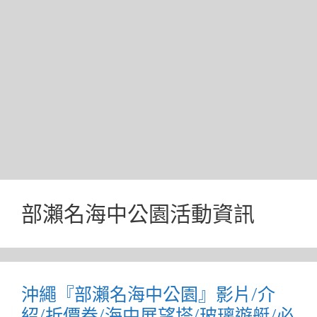
部瀨名海中公園活動資訊
沖繩『部瀨名海中公園』影片/介
紹/折價券/海中展望塔/玻璃遊艇/必