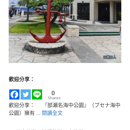
歡迎分享：
0
Shares
歡迎分享： 『部瀨名海中公園』（ブセナ海中
公園）擁有 …
閱讀全文