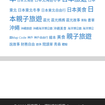
日本北海道冬季
日本
日本北海道
日
日本美食
東北
日本東北冬季
日本東北自由行
本親子旅遊
晨光
晨光媽媽
晨光故事
書單
景點
沖繩
沖繩美食
沖繩旅遊
沖繩海洋博公園
海洋博公園
海洋博公
親子旅遊
美食
繪本
園Map Code
神戶
神戶自由行
說故事
財務自由
閱讀單
青森
退休
體驗