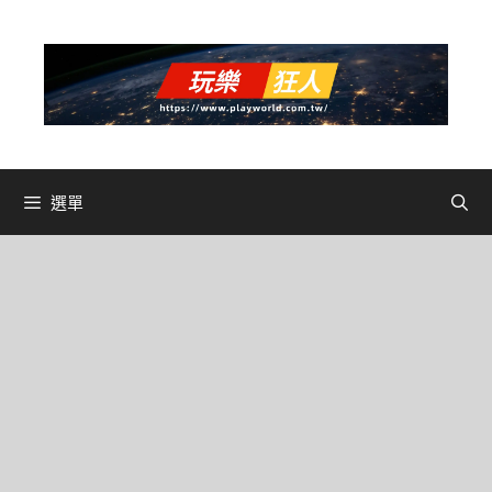
跳
至
主
要
內
容
選單