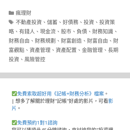
分
瘋理財
類
標
不動產投資
、
儲蓄
、
好債務
、
投資
、
投資策
籤
略
、
有錢人
、
現金流
、
股市
、
負債
、
財務知識
、
財務自由
、
財務規劃
、
財富創造
、
財富自由
、
財
富觀點
、
資產管理
、
資產配置
、
金融管理
、
長期
投資
、
風險管控
免費索取超好用《記帳+財務分析》檔案
。
| 想多了解關於理財"記帳"好處的影片，可看
影
片
。
免費預約1對1諮詢
您可以透過此45分鐘諮詢，來討論您的"投資理