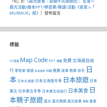
「
N
」於〈
晨光故事｜是蝸牛先開始的｜ 反省～
晨光活動/繪本PPT/學習單/導讀/活動《家家 x「
MURMUR」經》
〉發佈留言
標籤
Map Code
免費
北海道自由
PPT
CP值高
儲蓄
日
行
推薦
學習單
導讀
故事
教案
新手
拉麵
投資理財
本
日本旅遊
日本北海道冬季
日本
日本北海道
日
日本美食
東北
日本東北冬季
日本東北自由行
本親子旅遊
晨光
晨光媽媽
晨光故事
書單
景點